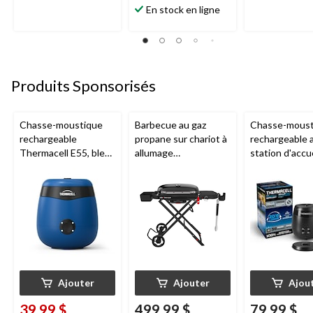
En stock en ligne
Produits Sponsorisés
Chasse-moustique
Barbecue au gaz
Chasse-moust
rechargeable
propane sur chariot à
rechargeable 
Thermacell E55, bleu
allumage
station d'accue
royal
piézoélectrique
Thermacell E6
Weber Traveller en
charbon
fonte, noir
Ajouter
Ajouter
Ajou
39,99 $
499,99 $
79,99 $