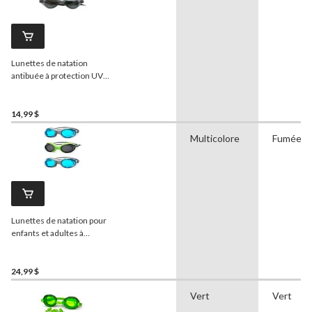
Lunettes de natation
antibuée à protection UV
pour enfants
Outbound
,
choix varié, 2 à 5 ans, paq. 3
14,99 $
Multicolore
Fumée
Lunettes de natation pour
enfants et adultes à
protection UV
Outbound
,
choix varié, paq. 3
24,99 $
Vert
Vert