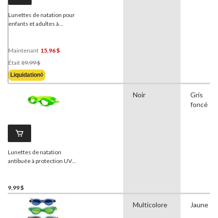
Lunettes de natation pour
enfants et adultes à
protection UV antibuées
Speedo
Boomerang, choix
varié
Maintenant
15,96 $
Prix
Était
19,99 $
Était
Liquidation◊
19,99 $
Noir
Gris
foncé
Lunettes de natation
antibuée à protection UV
pour jeunes
Outbound
,
vert/jaune, 6 à 14 ans
9,99 $
Multicolore
Jaune