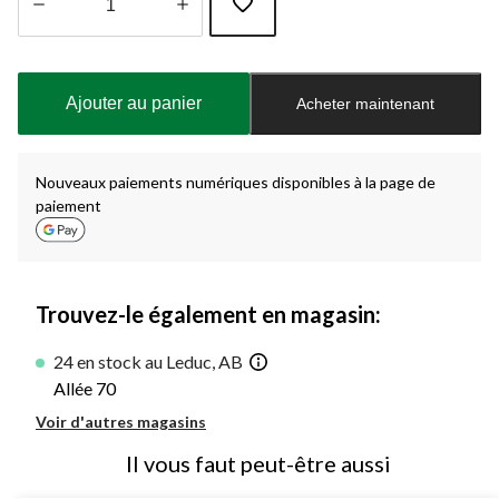
Quantité
mise
à
Ajouter au panier
Acheter maintenant
jour
à
1
Nouveaux paiements numériques disponibles à la page de
paiement
Trouvez-le également en magasin:
24 en stock au Leduc, AB
Allée 70
Voir d'autres magasins
Il vous faut peut-être aussi