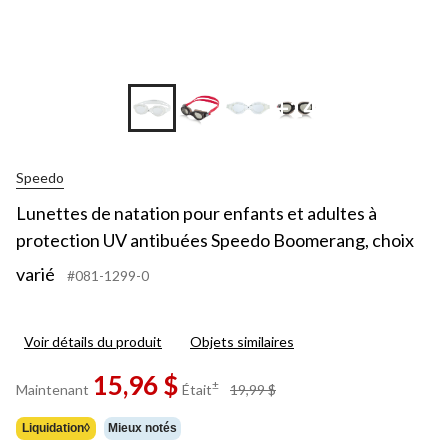
+14
Speedo
Lunettes de natation pour enfants et adultes à
protection UV antibuées Speedo Boomerang, choix
varié
#081-1299-0
Voir détails du produit
Objets similaires
15,96 $
prix
±
Maintenant
Était
19,99 $
était
19,99 $
Liquidation◊
Mieux notés