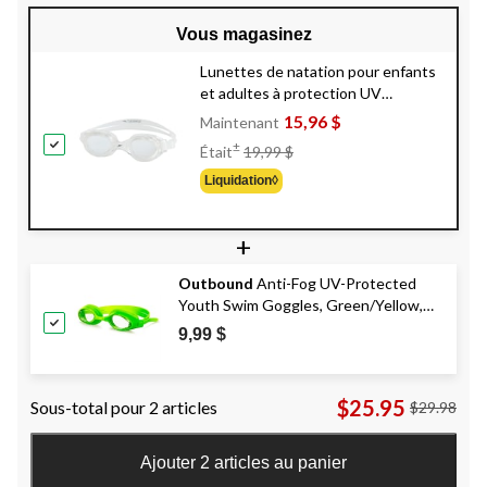
Vous magasinez
Lunettes de natation pour enfants
et adultes à protection UV
antibuées
Speedo
Boomerang,
15,96 $
Maintenant
choix varié
Prix
±
Était
19,99 $
Était
Liquidation◊
19,99 $
+
Outbound
Anti-Fog UV-Protected
Youth Swim Goggles, Green/Yellow,
Ages 6-14
9,99 $
$25.95
Sous-total pour 2 articles
$29.98
Ajouter 2 articles au panier