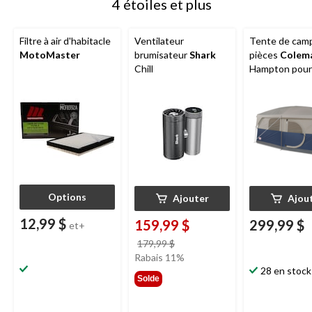
4 étoiles et plus
Filtre à air d'habitacle
Ventilateur
Tente de camp
MotoMaster
brumisateur
Shark
pièces
Colem
Chill
Hampton pour
saisons, 9 per
avec cloison, 
de pluie et sa
transport
Options
Ajouter
Ajou
12,99 $
159,99 $
299,99 $
et+
prix
179,99 $
était
Rabais 11%
179,99 $
28 en stock
Solde