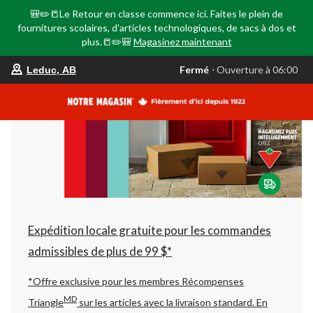
🎒✏️📒Le Retour en classe commence ici. Faites le plein de
fournitures scolaires, d'articles technologiques, de sacs à dos et
plus.📒✏️🎒
Magasinez maintenant
votre
Fermé
⋅ Ouverture à 06:00
Leduc, AB
magasin
préféré
est
Leduc,
AB,
courament
Fermé,
Ouverture
à
à
06:00
cliquer
pour
changer
Expédition locale gratuite pour les commandes
admissibles de plus de 99 $*
*Offre exclusive pour les membres Récompenses
MD
Triangle
sur les articles avec la livraison standard.
En