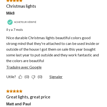
5 étoile(s) sur 5.
Christmas lights
Mik8
ACHETEUR VÉRIFIÉ
il y a 7 mois
Nice durable Christmas lights beautiful colors good
strong mind that they're attached to can be used inside or
outside of the house I got them on sale this year bought
some last year to put outside and they work fantastic and
the colors are beautiful
Traduire avec Google
Utile?
(0)
(0)
Signaler
5 étoile(s) sur 5.
Great lights, great price
Matt and Paul