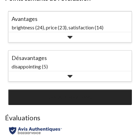
Avantages
brightness (24),
price (23),
satisfaction (14)
Désavantages
disappointing (5)
SEE ALL REVIEWS
Click
to
go
Évaluations
to
all
reviews