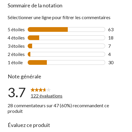
Sommaire de la notation
Sélectionner une ligne pour filtrer les commentaires
5 étoiles
étoiles
63
63 commenta
4 étoiles
étoiles
18
18 commenta
3 étoiles
étoiles
7
7 commentai
2 étoiles
étoiles
4
4 commentai
1 étoile
étoiles
30
30 commenta
Note générale
3.7
122 évaluations
28 commentateurs sur 47 (60%) recommandent ce
produit
Évaluez ce produit