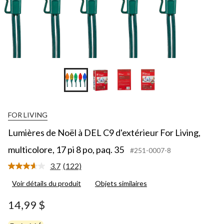
1
p
8
p
p
3
FOR LIVING
Lumières de Noël à DEL C9 d'extérieur For Living,
multicolore, 17 pi 8 po, paq. 35
#251-0007-8
3.7
(122)
Lire
les
Voir détails du produit
Objets similaires
122
commentaires.
Lien
14,99 $
vers
la