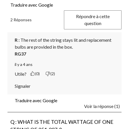
Traduire avec Google
Répondre à cette
2 Réponses
question
R :
 The rest of the string stays lit and replacement 
bulbs are provided in the box. 
RG37
il y a 4 ans
Utile?
(0)
(2)
Signaler
Traduire avec Google
Voir la réponse (1)
Q : WHAT IS THE TOTAL WATTAGE OF ONE