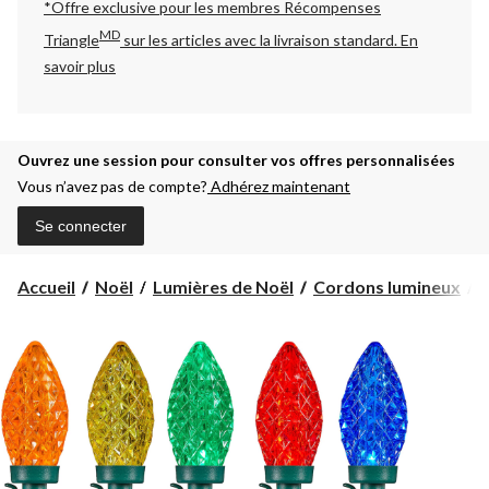
*Offre exclusive pour les membres Récompenses
MD
Triangle
sur les articles avec la livraison standard.
En
savoir plus
Ouvrez une session pour consulter vos offres personnalisées
Vous n’avez pas de compte?
Adhérez maintenant
Se connecter
L
Accueil
Noël
Lumières de Noël
Cordons lumineux
L
d
N
à
d
F
L
m