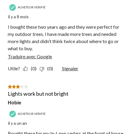
ACHETEUR VÉRIFIÉ
il y a 8 mois
I bought these two years ago and they were perfect for
my outdoor trees. I have made more trees and needed
more lights and didn’t think twice about where to go or
what to buy.
Traduire avec Google
Utile?
(0)
(0)
Signaler
3 étoile(s) sur 5.
Lights work but not bright
Hobie
ACHETEUR VÉRIFIÉ
il y a un an
Bought these for my In-Laws cedars at the front of house.