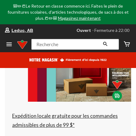
🎒✏️📒Le Retour en classe commence ici. Faites le plein de
fournitures scolaires, d'articles technologiques, de sacs à dos et
plus.📒✏️🎒
Magasinez maintenant
votre
Ouvert
⋅ Fermeture à 22:00
Leduc, AB
magasin
préféré
est
Recherche
Leduc,
AB,
courament
Ouvert,
Fermeture
à
à
22:00
cliquer
pour
changer
Expédition locale gratuite pour les commandes
admissibles de plus de 99 $*