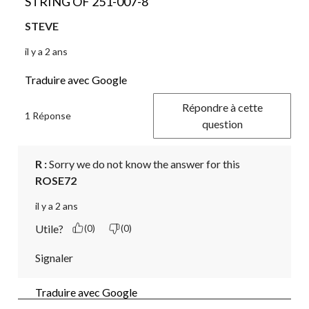
STRING OF 251-007-8
STEVE
il y a 2 ans
Traduire avec Google
Répondre à cette
1 Réponse
question
R :
 Sorry we do not know the answer for this
ROSE72
il y a 2 ans
Utile?
(0)
(0)
Signaler
Traduire avec Google