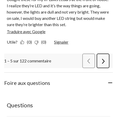
I realize they’re LED and it’s the way things are going,
however, the lights are dull and not very bright. They were
on sale, I would buy another LED string but would make
sure they’re brighter than this set.
Traduire avec Google
Utile?
(0)
(0)
Signaler
1 – 5 sur 122 commentaire
Précédentcommen
Suivant
commen
Foire aux questions
Questions