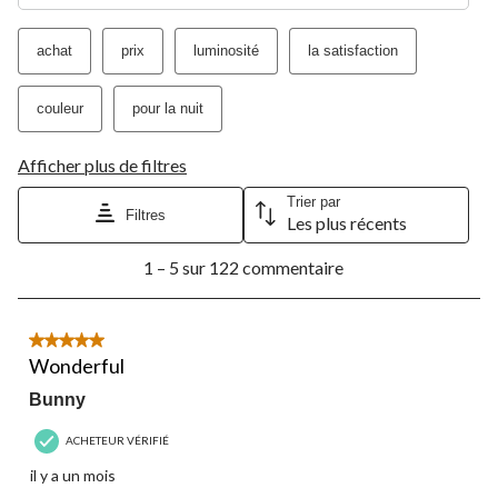
achat
prix
luminosité
la satisfaction
couleur
pour la nuit
Afficher plus de filtres
Trier par
Filtres
Les plus récents
1
1 – 5 sur 122 commentaire
à
5
sur
122
5 étoile(s) sur 5.
commentaire.
Wonderful
Bunny
ACHETEUR VÉRIFIÉ
il y a un mois