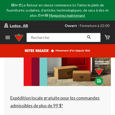
🎒✏️📒Le Retour en classe commence ici. Faites le plein de
fournitures scolaires, d'articles technologiques, de sacs à dos et
plus.📒✏️🎒
Magasinez maintenant
votre
Ouvert
⋅ Fermeture à 22:00
Leduc, AB
magasin
préféré
est
Recherche
Leduc,
AB,
courament
Ouvert,
Fermeture
à
à
22:00
cliquer
pour
changer
Expédition locale gratuite pour les commandes
admissibles de plus de 99 $*