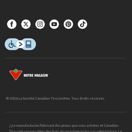
© 2026 La Société Canadian Tire Limitée. Tous droits réservés.
△Le manufacturier/fabricant des pneus que vous achetez et Canadian
Tire sont responsables des frais de recyclage inclus sur cette facture. Le