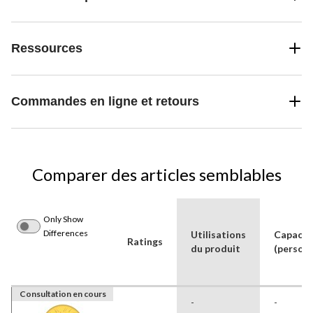
Ressources
Commandes en ligne et retours
Comparer des articles semblables
Only Show
Differences
Utilisations
Capacit
Ratings
du produit
(person
Consultation en cours
-
-