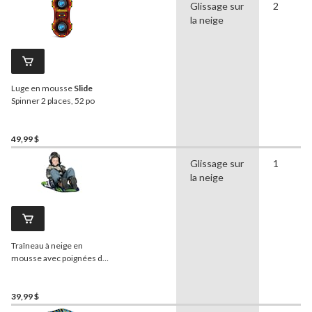
Glissage sur
2
la neige
Luge en mousse
Slide
Spinner 2 places, 52 po
49,99 $
Glissage sur
1
la neige
Traîneau à neige en
mousse avec poignées de
sac à dos, 36 po
39,99 $