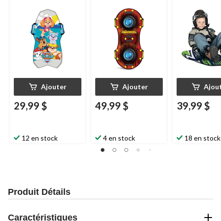
36 po
dos, 36 po
Ajouter
Ajouter
Ajou
29,99 $
49,99 $
39,99 $
12 en stock
4 en stock
18 en stock
Produit Détails
Caractéristiques