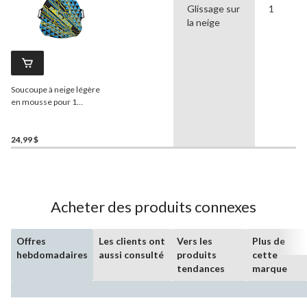
Glissage sur
1
la neige
Soucoupe à neige légère
en mousse pour 1
personne pour enfant
Snowslider avec poignées
24,99 $
Acheter des produits connexes
Offres
Les clients ont
Vers les
Plus de
hebdomadaires
aussi consulté
produits
cette
tendances
marque