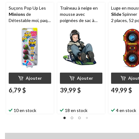
Suçons Pop Up Les
Traîneau à neige en
Luge en mous
Minions
de
mousse avec
Slide
Spinner
Détestable moi, paq.
poignées de sac à
2 places, 52 p
3
dos, 36 po
Ajouter
Ajouter
Ajou
6,79 $
39,99 $
49,99 $
10 en stock
18 en stock
4 en stock