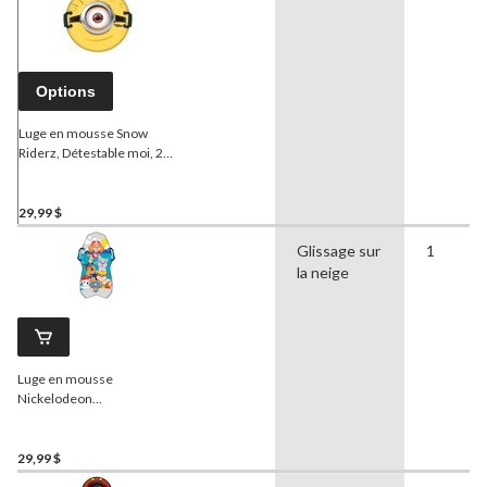
Options
Luge en mousse Snow
Riderz, Détestable moi, 24
po
29,99 $
Glissage sur
1
la neige
Luge en mousse
Nickelodeon
Pat'Patrouille, bleu, 36 po
29,99 $