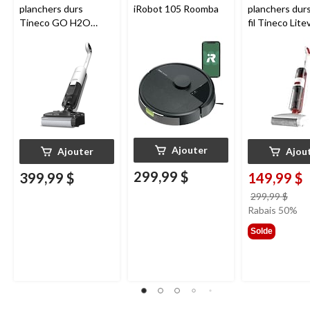
planchers durs
iRobot 105 Roomba
planchers dur
Tineco GO H2O
fil Tineco Lite
HammerHead
Ajouter
Ajouter
Ajou
299,99 $
399,99 $
149,99 $
prix
299,99 $
étai
Rabais 50%
299,
Solde