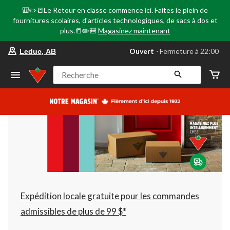
🎒✏️📒Le Retour en classe commence ici. Faites le plein de
fournitures scolaires, d'articles technologiques, de sacs à dos et
plus.📒✏️🎒
Magasinez maintenant
votre
Ouvert
⋅ Fermeture à 22:00
Leduc, AB
magasin
préféré
est
Recherche
Leduc,
AB,
courament
Ouvert,
Fermeture
à
à
22:00
cliquer
pour
changer
Expédition locale gratuite pour les commandes
admissibles de plus de 99 $*