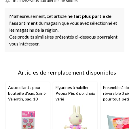
Inscrivez-vous aux alertes de soldes
Malheureusement, cet article
ne fait plus partie de
l
’assortiment
du magasin que vous avez sélectionné et
les magasins de la région.
Ces produits similaires présentés ci-dessous pourraient
vous intéresser.
Articles de remplacement disponibles
Autocollants pour
Figurines à habiller
Ensemble à dou
bouteille d'eau, Saint-
Peppa Pig
, 6 po, choix
réversible 3 p
Valentin, paq. 10
varié
pour tout-pet
Nemcor
Peppa