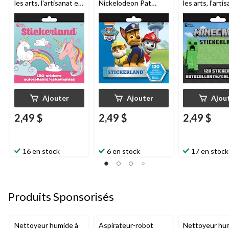
les arts, l'artisanat et
Nickelodeon Pat
les arts, l'arti
les cadeaux
Patrouille Stickerland
les cadeaux
d'anniversaire licorne
mini, multicolore, 6
d'anniversaire
de Stickerland,
feuilles, paq. 120,
Minecraft de
multicolore, 6 feuilles,
pour
Stickerland,
paq. 120
bricolage/cadeaux-
multicolore, 6 f
surprises
paq. 120
d'anniversaire
Ajouter
Ajouter
Ajou
2,49 $
2,49 $
2,49 $
16 en stock
6 en stock
17 en stock
Produits Sponsorisés
Nettoyeur humide à
Aspirateur-robot
Nettoyeur hu