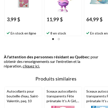
3,99 $
11,99 $
64,99 $
En stock en ligne
8 en stock
En stock en
À l'attention des personnes résidant au Québec
: pour
obtenir des renseignements sur l'entretien et la
réparation,
cliquez ici.
Produits similaires
Autocollants pour
Sceaux autocollants
Sceaux autoco
bouteille d'eau, Saint-
transparents Fête
transparents 
Valentin, paq. 10
prénatale It's A Girl,
prénatale It's 
rose, paq. 25
bleu, paq. 25