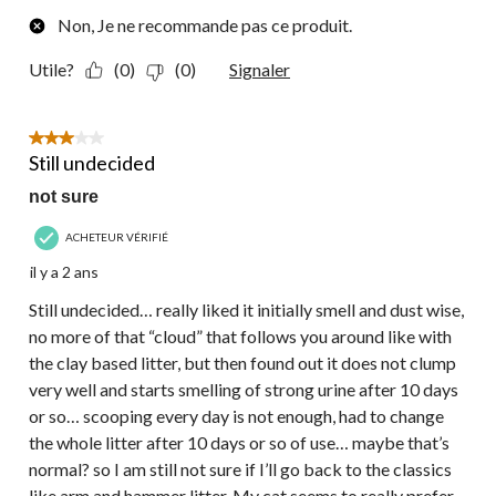
Non, Je ne recommande pas ce produit.
Utile?
(0)
(0)
Signaler
3 étoile(s) sur 5.
Still undecided
not sure
ACHETEUR VÉRIFIÉ
il y a 2 ans
Still undecided… really liked it initially smell and dust wise,
no more of that “cloud” that follows you around like with
the clay based litter, but then found out it does not clump
very well and starts smelling of strong urine after 10 days
or so… scooping every day is not enough, had to change
the whole litter after 10 days or so of use… maybe that’s
normal? so I am still not sure if I’ll go back to the classics
like arm and hammer litter. My cat seems to really prefer