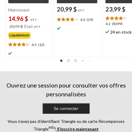
20,99 $
23,99 $
Maintenant
et+
14,96 $
et+
4.0
(29)
4.0
4.2
4.2
(8399)
prix
20,99 $
Était
et+
étoile(s)
étoile(s)
était
24 en stock
sur
sur
Liquidation◊
à
5.
5.
partir
29
4.3
(12)
8399
4.3
de
évaluations
évaluations
étoile(s)
20,99 $
sur
5.
12
évaluations
Ouvrez une session pour consulter vos offres
personnalisées
Se connecter
Vous n’avez pas d’identifiant Triangle ou de carte Récompenses
MD
Triangle
?
S’inscrire maintenant