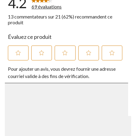
4.2
69 évaluations
13 commentateurs sur 21 (62%) recommandent ce
produit
Évaluez ce produit
Sélectionnez
Sélectionnez
Sélectionnez
Sélectionnez
Sélectionnez
Pour ajouter un avis, vous devrez fournir une adresse
pour
pour
pour
pour
pour
évaluer
évaluer
évaluer
évaluer
évaluer
courriel valide à des fins de vérification.
l'article
l'article
l'article
l'article
l'article
à
à
à
à
à
1
2
3
4
5
étoile.
étoiles.
étoiles.
étoiles.
étoiles.
Cette
Cette
Cette
Cette
Cette
action
action
action
action
action
ouvrira
ouvrira
ouvrira
ouvrira
ouvrira
le
le
le
le
le
formulaire
formulaire
formulaire
formulaire
formulaire
de
de
de
de
de