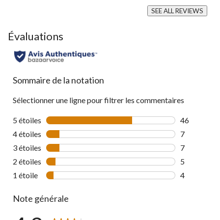
SEE ALL REVIEWS
Click
to
Évaluations
go
to
all
reviews
Sommaire de la notation
Sélectionner une ligne pour filtrer les commentaires
5 étoiles
étoiles
46
46 commenta
4 étoiles
étoiles
7
7 commentai
3 étoiles
étoiles
7
7 commentai
2 étoiles
étoiles
5
5 commentai
1 étoile
étoiles
4
4 commentai
Note générale