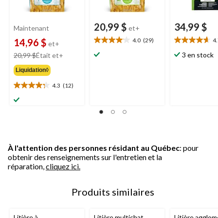
20,99 $
34,99 $
Maintenant
et+
14,96 $
4.0
(29)
4
et+
4.0
4.7
étoile(s)
étoile(s)
prix
3 en stock
20,99 $
Était
et+
sur
sur
était
Liquidation◊
5.
5.
à
29
3
partir
4.3
(12)
4.3
évaluations
évaluations
de
étoile(s)
20,99 $
sur
5.
12
évaluations
À l'attention des personnes résidant au Québec
: pour
obtenir des renseignements sur l'entretien et la
réparation,
cliquez ici.
Produits similaires
Litière à
Litière multichat
Litière agglo