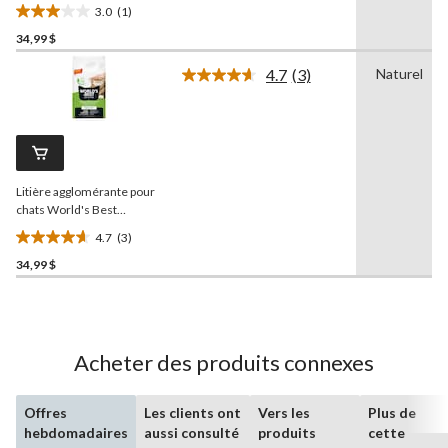
Natural, parfumé, 6,8 kg
3.0
(1)
3.0
34,99 $
étoile(s)
sur
4.7
(3)
Naturel
5.
Lire
les
1
3
évaluation
commentaires.
Lien
vers
la
Litière agglomérante pour
même
page.
chats World's Best
Natural, 6,8 kg
4.7
(3)
4.7
34,99 $
étoile(s)
sur
5.
3
évaluations
Acheter des produits connexes
Offres
Les clients ont
Vers les
Plus de
hebdomadaires
aussi consulté
produits
cette