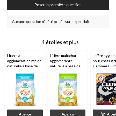
Poser la première question
Aucune question n'a été posée sur ce produit.
4 étoiles et plus
Litière à
Litière multichat
Litière agglo
agglomération rapide
agglomérante
pour chats
Ar
naturelle à base de
naturelle à base de
Hammer
Clum
blé
sWheat Scoop
blé
sWheat Scoop
Seal, parfumée
Aperçu
Aperçu
Ajou