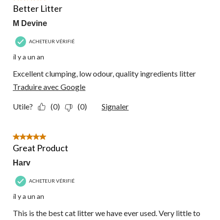
commentaire.
Better Litter
M Devine
ACHETEUR VÉRIFIÉ
il y a un an
Excellent clumping, low odour, quality ingredients litter
Traduire avec Google
Utile?
(0)
(0)
Signaler
5 étoile(s) sur 5.
Great Product
Harv
ACHETEUR VÉRIFIÉ
il y a un an
This is the best cat litter we have ever used. Very little to