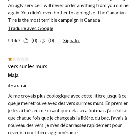
An ugly service. I will never order anything from you online
again. You didn't even bother to apologize. The Canadian
Tire is the most terrible campaign in Canada
Traduire avec Google
Utile?
(0)
(0)
Signaler
1 étoile(s) sur 5.
vers sur les murs
Maja
il y a un an
Je me croyais plus écologique avec cette litière jusqu'à ce
que je me retrouve avec des vers sur mes murs. En premier
je les ai tués en me disant que cela sera fini mais j'ai réalisé
que chaque fois que je changeais la litière, du bac, j'avais à
nouveau des vers. je m'en débarrassée rapidement pour
revenir à une litière agglomérante.