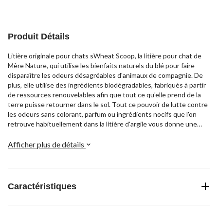
5.
12
évaluations
Produit Détails
Litière originale pour chats sWheat Scoop, la litière pour chat de
Mère Nature, qui utilise les bienfaits naturels du blé pour faire
disparaître les odeurs désagréables d'animaux de compagnie. De
plus, elle utilise des ingrédients biodégradables, fabriqués à partir
de ressources renouvelables afin que tout ce qu'elle prend de la
terre puisse retourner dans le sol. Tout ce pouvoir de lutte contre
les odeurs sans colorant, parfum ou ingrédients nocifs que l'on
retrouve habituellement dans la litière d'argile vous donne une
litière meilleure pour les chats, les gens et la planète. Fonctionnant
pendant plus de 25 ans, la litière pour chat sWheat Scoop est
Afficher plus de détails
composée d'une litière compostable et renouvelable qui utilise des
ingrédients entièrement naturels, sans danger pour la planète et
votre chat. Litière qui peut aussi servir de solution de rechange
pour les chats ou les maisons qui n'aiment pas la litière d'argile. De
Caractéristiques
plus, elle combat les odeurs, s'agglomère rapidement et génère
très peu de poussière et de suivi, et surtout, elle est dotée de
matériaux à base de plantes.