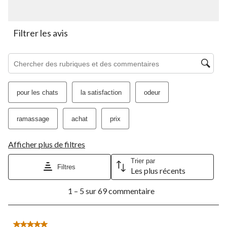
soumission.
soumission.
soumission.
soumission.
soumission.
Filtrer les avis
Zone de recherche de sujet et d'avis
pour les chats
la satisfaction
odeur
ramassage
achat
prix
Afficher plus de filtres
Trier par
Filtres
Les plus récents
1
1 – 5 sur 69 commentaire
à
5
sur
69
5 étoile(s) sur 5.