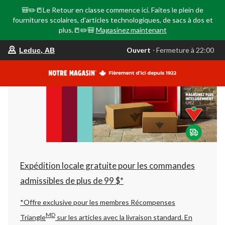
🎒✏️📒Le Retour en classe commence ici. Faites le plein de
fournitures scolaires, d'articles technologiques, de sacs à dos et
plus.📒✏️🎒
Magasinez maintenant
votre
Ouvert
⋅ Fermeture à 22:00
Leduc, AB
magasin
préféré
est
Leduc,
AB,
courament
Ouvert,
Fermeture
à
à
22:00
cliquer
pour
changer
Expédition locale gratuite pour les commandes
admissibles de plus de 99 $*
*Offre exclusive pour les membres Récompenses
MD
Triangle
sur les articles avec la livraison standard.
En