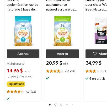
agglomération rapide
agglomérante
pour chats Wo
naturelle à base de
naturelle à base de
Best Natural,
blé
sWheat Scoop
blé
sWheat Scoop
parfumé, 6,8 k
Aperçu
Aperçu
Ajou
20,99 $
34,99 $
Maintenant
et+
14,96 $
et+
4.0
(29)
3
4.0
3.0
prix
20,99 $
Était
et+
étoile(s)
étoile(s)
4 en stock
était
sur
sur
Liquidation◊
à
5.
5.
partir
29
1
4.3
(12)
4.3
de
évaluations
évaluation
étoile(s)
20,99 $
sur