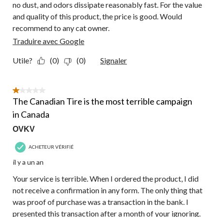
no dust, and odors dissipate reasonably fast. For the value
and quality of this product, the price is good. Would
recommend to any cat owner.
Traduire avec Google
Utile?
(0)
(0)
Signaler
1 étoile(s) sur 5.
The Canadian Tire is the most terrible campaign
in Canada
OVKV
ACHETEUR VÉRIFIÉ
il y a un an
Your service is terrible. When I ordered the product, I did
not receive a confirmation in any form. The only thing that
was proof of purchase was a transaction in the bank. I
presented this transaction after a month of your ignoring.