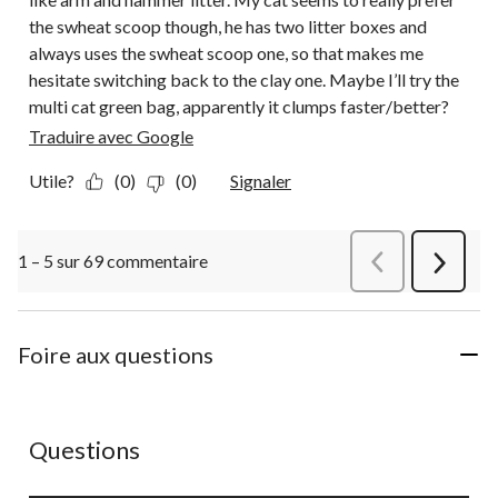
the swheat scoop though, he has two litter boxes and
always uses the swheat scoop one, so that makes me
hesitate switching back to the clay one. Maybe I’ll try the
multi cat green bag, apparently it clumps faster/better?
Traduire avec Google
Utile?
(0)
(0)
Signaler
1 – 5 sur 69 commentaire
Précédentcommen
Suivant
commen
Foire aux questions
Aucune question n'a été posée sur ce produit.
Questions