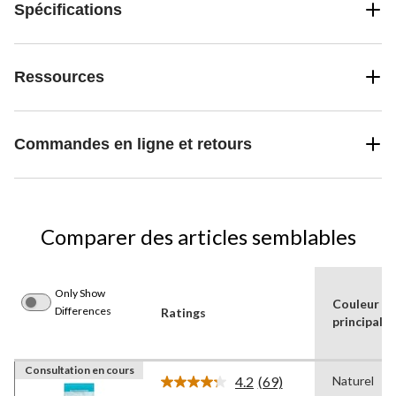
Spécifications
Ressources
Commandes en ligne et retours
Comparer des articles semblables
Only Show
Couleur
Differences
Ratings
principale
Consultation en cours
4.2
(69)
Naturel
Lire