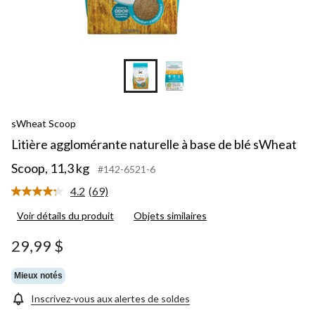
sWheat Scoop
Litière agglomérante naturelle à base de blé sWheat
Scoop, 11,3 kg
#142-6521-6
4.2
(69)
Lire
les
Voir détails du produit
Objets similaires
69
commentaires.
Lien
29,99 $
vers
la
même
Mieux notés
page.
Inscrivez-vous aux alertes de soldes