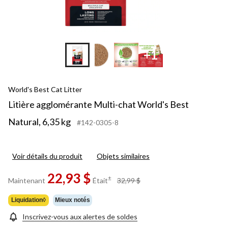
+1
World's Best Cat Litter
Litière agglomérante Multi-chat World's Best
Natural, 6,35 kg
#142-0305-8
Voir détails du produit
Objets similaires
22,93 $
prix
±
Maintenant
Était
32,99 $
était
32,99 $
Liquidation◊
Mieux notés
Inscrivez-vous aux alertes de soldes