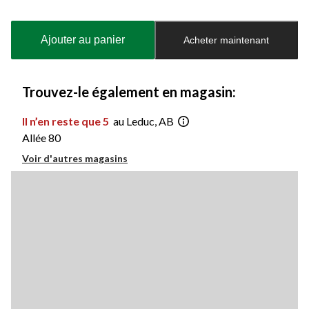
Quantité
mise
à
Ajouter au panier
Acheter maintenant
jour
à
1
Trouvez-le également en magasin:
Il n’en reste que 5
au Leduc, AB
Allée 80
Voir d'autres magasins