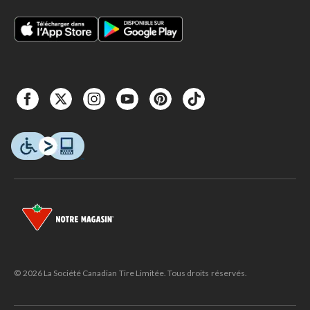
© 2026 La Société Canadian Tire Limitée. Tous droits réservés.