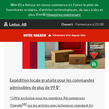
🎒✏️📒Le Retour en classe commence ici. Faites le plein de
fournitures scolaires, d'articles technologiques, de sacs à dos et
plus.📒✏️🎒
Magasinez maintenant
votre
Ouvert
⋅ Fermeture à 22:00
Leduc, AB
magasin
préféré
est
Leduc,
AB,
courament
Ouvert,
Fermeture
à
à
22:00
cliquer
pour
changer
Expédition locale gratuite pour les commandes
admissibles de plus de 99 $*
*Offre exclusive pour les membres Récompenses
MD
Triangle
sur les articles avec la livraison standard.
En