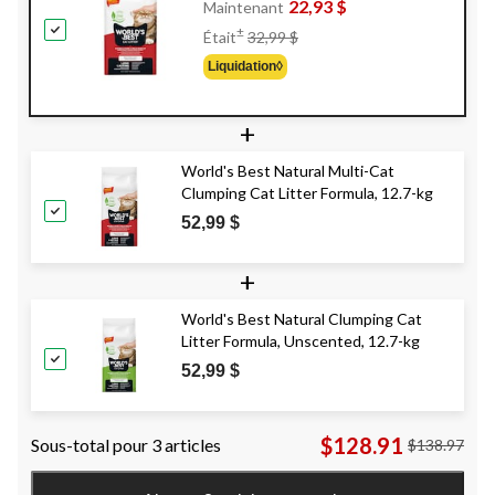
22,93 $
Maintenant
Prix
±
Était
32,99 $
Était
Liquidation◊
32,99 $
+
World's Best Natural Multi-Cat
Clumping Cat Litter Formula, 12.7-kg
52,99 $
+
World's Best Natural Clumping Cat
Litter Formula, Unscented, 12.7-kg
52,99 $
$128.91
Sous-total pour 3 articles
$138.97