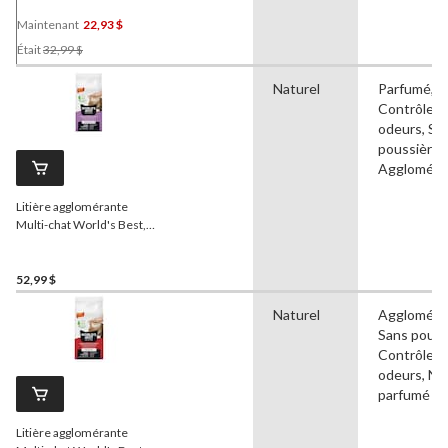
Maintenant
22,93 $
Prix
Était
32,99 $
Était
32,99 $
Naturel
Parfumé,
Contrôle d
odeurs, Sa
poussière,
Aggloméra
Litière agglomérante
Multi-chat World's Best,
parfum de lavande, 12,7 kg
52,99 $
Naturel
Aggloméra
Sans pouss
Contrôle d
odeurs, No
parfumé
Litière agglomérante