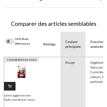
Comparer des articles semblables
Only Show
Couleur
Fonctionn
Differences
Ratings
principale
avancées
Consultation en cours
Rouge
Aggloméra
Sans pouss
Contrôle d
odeurs, No
parfumé
Litière agglomérante
Multi-chat World's Best
Natural, 6,35 kg