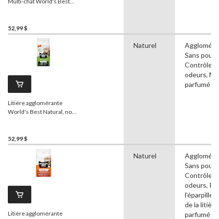
Multi-chat World's Best
Natural, 12,7 kg
52,99 $
Naturel
Aggloméra
Sans pouss
Contrôle d
odeurs, No
parfumé
Litière agglomérante
World's Best Natural, non
parfumée, 12,7 kg
52,99 $
Naturel
Aggloméra
Sans pouss
Contrôle d
odeurs, Ré
l'éparpille
de la litièr
Litière agglomérante
parfumé