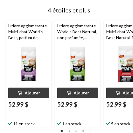
4 étoiles et plus
Litière agglomérante
Litière agglomérante
Litière agglo
Multi-chat World's
World's Best Natural,
Multi-chat Wo
Best, parfum de
non parfumée,
Best Natural, 
lavande, 12,7 kg
12,7 kg
Ajouter
Ajouter
Ajou
52,99 $
52,99 $
52,99 $
11 en stock
1 en stock
5 en stock