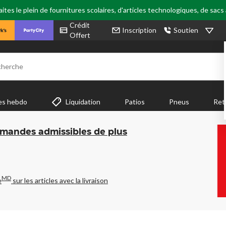
tes le plein de fournitures scolaires, d'articles technologiques, de sacs
Crédit
Inscription
Soutien
Offert
cherche
es hebdo
Liquidation
Patios
Pneus
Ret
mmandes admissibles de plus
MD
e
sur les articles avec la livraison