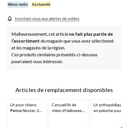
Mieux notés
Exclusivité
Inscrivez-vous aux alertes de soldes
Malheureusement, cet article
ne fait plus partie de
l
’assortiment
du magasin que vous avez sélectionné
et les magasins de la région.
Ces produits similaires présentés ci-dessous
pourraient vous intéresser.
Articles de remplacement disponibles
Lit pour chiens
Cercueil lit de
Lit orthopédique
Petco
Nester, 32
chien d'Halloween
en peluche pour
x 24 po, gris
Petco
chiens
Petco
,
lavable, 40 x 30 po,
gris