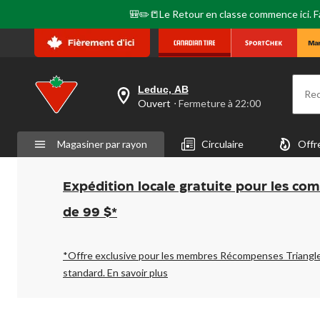
🎒✏️📒Le Retour en classe commence ici. Fai
Leduc, AB
Re
votre
Ouvert
⋅ Fermeture à 22:00
magasin
préféré
est
Magasiner par rayon
Circulaire
Offr
Leduc,
AB,
courament
Ouvert,
Expédition locale gratuite pour les co
Fermeture
à
de 99 $*
à
22:00
cliquer
pour
*Offre exclusive pour les membres Récompenses Triangl
changer
standard.
En savoir plus