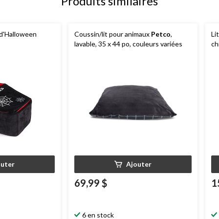
Produits similaires
n d'Halloween
Coussin/lit pour animaux
Petco
,
Li
lavable, 35 x 44 po, couleurs variées
ch
outer
Ajouter
69,99 $
1
6 en stock