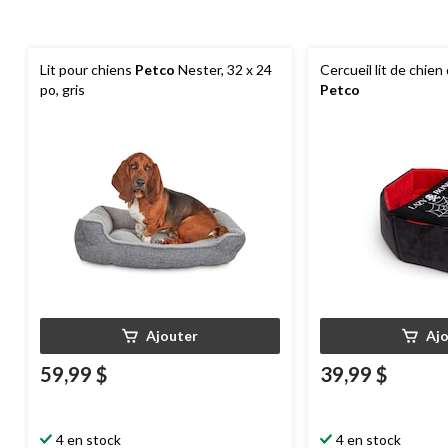
Lit pour chiens
Petco
Nester, 32 x 24
Cercueil lit de chie
po, gris
Petco
Ajouter
Aj
59,99 $
39,99 $
4 en stock
4 en stock