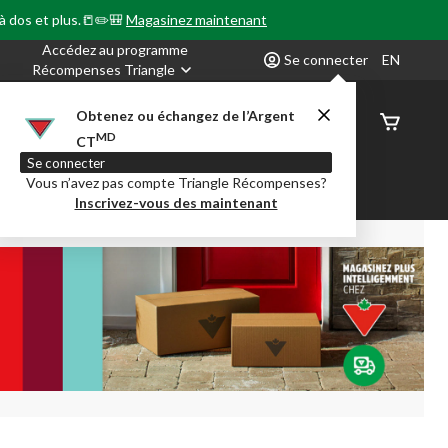
 à dos et plus.📒✏️🎒
Magasinez maintenant
Accédez au programme
Se connecter
EN
Récompenses Triangle
Obtenez ou échangez de l’Argent
État de
MD
CT
command
Se connecter
Vous n’avez pas compte Triangle Récompenses?
our en Classe
Party City
Centre-auto
Inscrivez-vous des maintenant