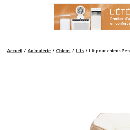
Lit
Accueil
Animalerie
Chiens
Lits
Lit pour chiens Petc
pour
chiens
Petco,
lavable,
20
x
17 po,
kaki