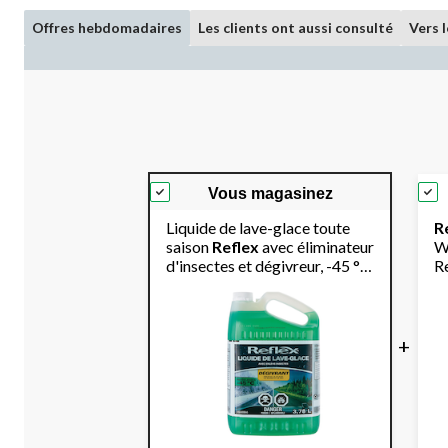
Offres hebdomadaires
Les clients ont aussi consulté
Vers 
Vous magasinez
Liquide de lave-glace toute
R
saison
Reflex
avec éliminateur
W
d'insectes et dégivreur, -45 °C,
R
3,78 L
3.
+