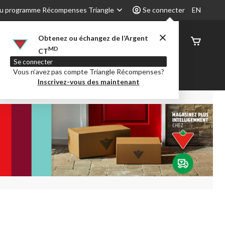
u programme Récompenses Triangle
Se connecter
EN
Obtenez ou échangez de l’Argent
État de
MD
CT
command
Se connecter
Vous n’avez pas compte Triangle Récompenses?
é
Party City
Centre-auto
Inscrivez-vous des maintenant