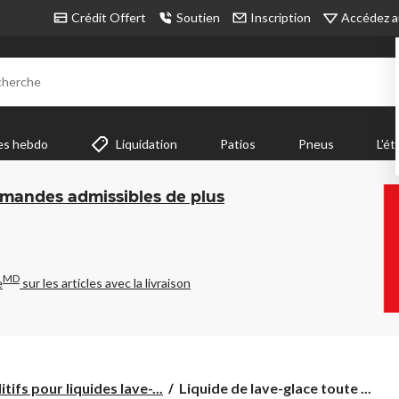
Accédez a
Crédit Offert
Soutien
Inscription
cherche
es hebdo
Liquidation
Patios
Pneus
L’ét
mmandes admissibles de plus
MD
e
sur les articles avec la livraison
Liquide
tifs pour liquides lave-...
Liquide de lave-glace toute ...