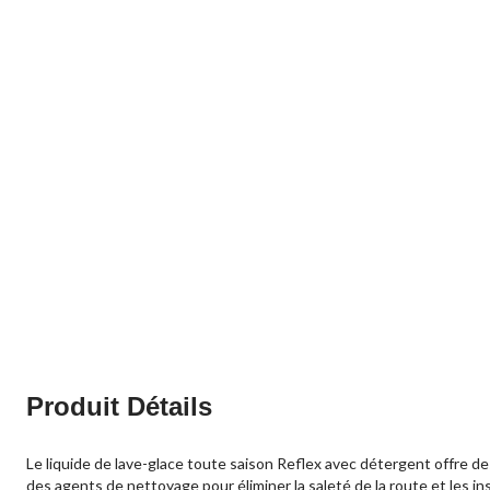
Produit Détails
Le liquide de lave-glace toute saison Reflex avec détergent offre des 
des agents de nettoyage pour éliminer la saleté de la route et les in