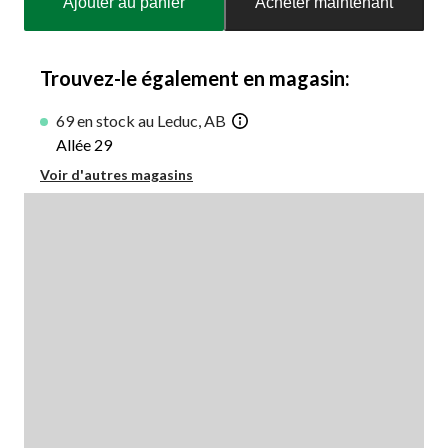
Ajouter au panier
Acheter maintenant
à
jour
à
1
Trouvez-le également en magasin:
69 en stock au Leduc, AB
Allée 29
Voir d'autres magasins