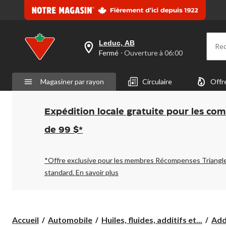
Leduc, AB
Re
votre
Fermé
⋅ Ouverture à 06:00
magasin
préféré
est
Magasiner par rayon
Circulaire
Offr
Leduc,
AB,
courament
Fermé,
Expédition locale gratuite pour les co
Ouverture
à
de 99 $*
à
06:00
cliquer
pour
*Offre exclusive pour les membres Récompenses Triangl
changer
standard.
En savoir plus
Accueil
Automobile
Huiles, fluides, additifs et...
Addi