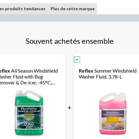
les produits tendances
Plus de cette marque
Souvent achetés ensemble
eflex
All Season Windshield
Reflex
Summer Windshield
asher Fluid with Bug
Washer Fluid, 3.78-L
emover & De-icer, -45°C,
78-L, 4-pk
+