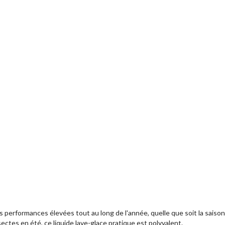
performances élevées tout au long de l'année, quelle que soit la saison. A
sectes en été, ce liquide lave-glace pratique est polyvalent.