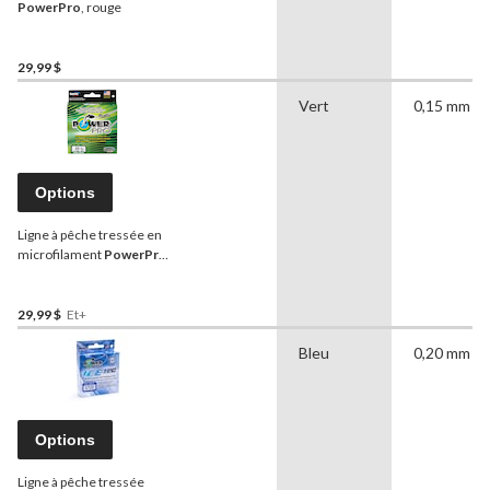
PowerPro
, rouge
29,99 $
Vert
0,15 mm
Options
Ligne à pêche tressée en
microfilament
PowerPro
,
vert mousse
29,99 $
Et+
Bleu
0,20 mm
Options
Ligne à pêche tressée