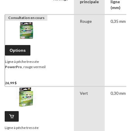
principale
ligne
(mm)
Consultation en cours
Rouge
0,35 mm
Options
Ligne à pêche tressée
PowerPro
, rouge vermeil
26,99 $
Vert
0,30 mm
Ligne à pêche tressée