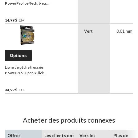
PowerPro
Ice-Tech, bleu,
tailles variées, 147 pi
14,99 $
Et+
Vert
0,01 mm
Options
Ligne de pêche tressée
PowerPro
Super 8 Slick
V2, vert mousse
34,99 $
Et+
Acheter des produits connexes
Offres
Les clients ont
Vers les
Plus de