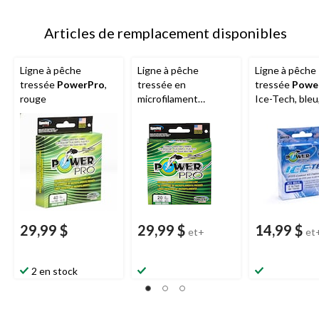
Articles de remplacement disponibles
Ligne à pêche
Ligne à pêche
Ligne à pêche
tressée
PowerPro
,
tressée en
tressée
Powe
rouge
microfilament
Ice-Tech, bleu,
PowerPro
, vert
variées, 147 pi
mousse
29,99 $
29,99 $
14,99 $
et+
et
2 en stock