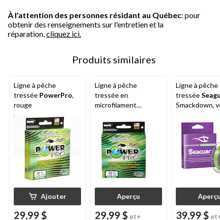
À l'attention des personnes résidant au Québec
: pour
obtenir des renseignements sur l'entretien et la
réparation,
cliquez ici.
Produits similaires
Ligne à pêche
Ligne à pêche
Ligne à pêche
tressée
PowerPro
,
tressée en
tressée
Seag
rouge
microfilament
Smackdown, v
PowerPro
, vert
mousse
Ajouter
Aperçu
Aperç
29,99 $
29,99 $
39,99 $
et+
et