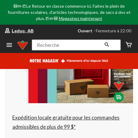
🎒✏️📒Le Retour en classe commence ici. Faites le plein de
fournitures scolaires, d'articles technologiques, de sacs à dos et
plus.📒✏️🎒
Magasinez maintenant
votre
Ouvert
⋅ Fermeture à 22:00
Leduc, AB
magasin
préféré
est
Recherche
Leduc,
AB,
courament
Ouvert,
Fermeture
à
à
22:00
cliquer
pour
changer
Expédition locale gratuite pour les commandes
admissibles de plus de 99 $*