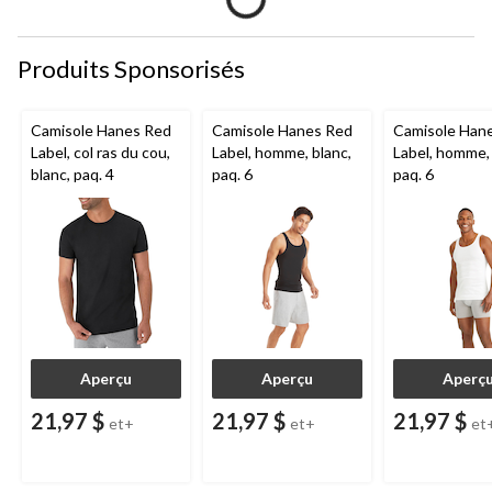
Produits Sponsorisés
Camisole Hanes Red
Camisole Hanes Red
Camisole Han
Label, col ras du cou,
Label, homme, blanc,
Label, homme, 
blanc, paq. 4
paq. 6
paq. 6
Aperçu
Aperçu
Aperç
21,97 $
21,97 $
21,97 $
et+
et+
et