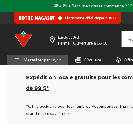
🎒✏️📒Le Retour en classe commence ici. Fai
Leduc, AB
Re
votre
Fermé
⋅ Ouverture à 06:00
magasin
préféré
est
Magasiner par rayon
Circulaire
Offr
Leduc,
AB,
courament
Fermé,
Expédition locale gratuite pour les co
Ouverture
à
de 99 $*
à
06:00
cliquer
pour
*Offre exclusive pour les membres Récompenses Triangl
changer
standard.
En savoir plus