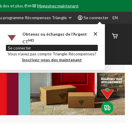
 à dos et plus.📒✏️🎒
Magasinez maintenant
u programme Récompenses Triangle
Se connecter
EN
Obtenez ou échangez de l’Argent
État de
MD
CT
command
Se connecter
Vous n’avez pas compte Triangle Récompenses?
our en Classe
Party City
Centre-auto
Inscrivez-vous des maintenant