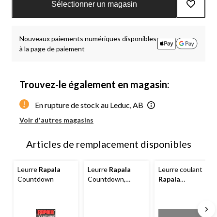
mise
Sélectionner un magasin
à
jour
à
Nouveaux paiements numériques disponibles
1
à la page de paiement
Trouvez-le également en magasin:
En rupture de stock au Leduc, AB
Voir d'autres magasins
Articles de remplacement disponibles
Leurre
Rapala
Leurre
Rapala
Leurre coulant
Countdown
Countdown,
Rapala
méné, 7/16 oz
Countdown, truite
mouchetée, 1/4 oz