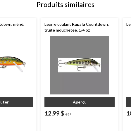
Produits similaires
down, méné,
Leurre coulant
Rapala
Countdown,
Le
truite mouchetée, 1/4 oz
outer
Aperçu
12,99 $
1
et+