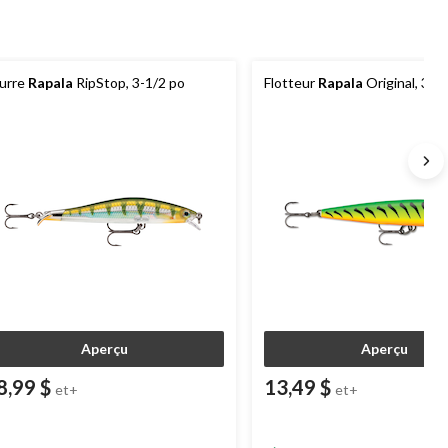
urre
Rapala
RipStop, 3-1/2 po
Flotteur
Rapala
Original, 3 1/
Aperçu
Aperçu
8,99 $
13,49 $
et+
et+