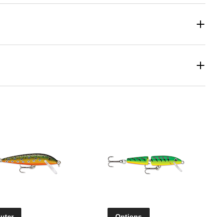
uter
Options