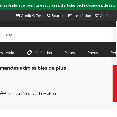
tes le plein de fournitures scolaires, d'articles technologiques, de sacs
Accédez a
Crédit Offert
Soutien
Inscription
cherche
es hebdo
Liquidation
Patios
Pneus
Ret
mmandes admissibles de plus
MD
e
sur les articles avec la livraison