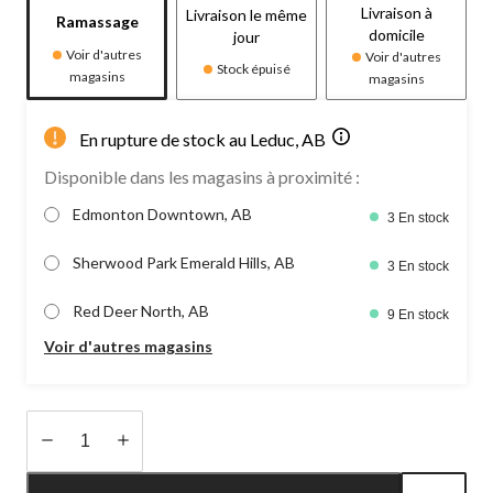
Livraison à
Livraison le même
Ramassage
domicile
jour
Voir d'autres
Voir d'autres
Stock épuisé
magasins
magasins
En rupture de stock au Leduc, AB
Disponible dans les magasins à proximité :
Edmonton Downtown, AB
3 En stock
Sherwood Park Emerald Hills, AB
3 En stock
Red Deer North, AB
9 En stock
Voir d'autres magasins
Quantité