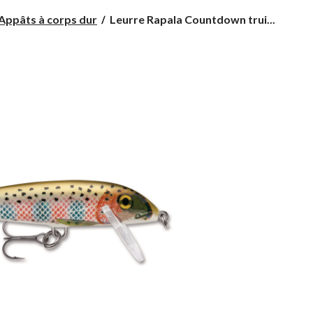
Leurre
Appâts à corps dur
Leurre Rapala Countdown trui...
Rapala
Countdown
truite
arc-
en-
ciel,
3-
1/2
po