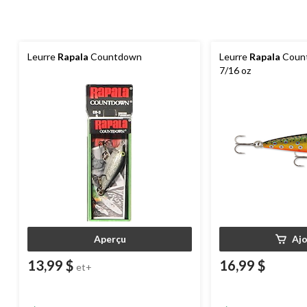
Leurre
Rapala
Countdown
Leurre
Rapala
Count
7/16 oz
Aperçu
Aj
13,99 $
16,99 $
et+