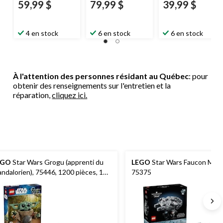
59,99 $
79,99 $
39,99 $
4 en stock
6 en stock
6 en stock
À l'attention des personnes résidant au Québec
: pour
obtenir des renseignements sur l'entretien et la
réparation,
cliquez ici.
EGO
Star Wars Grogu (apprenti du
LEGO
Star Wars Faucon Mille
ndalorien), 75446, 1200 pièces, 10
75375
s et plus