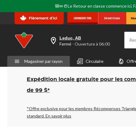
🎒✏️📒Le Retour en classe commence ici. Fai
Leduc, AB
Re
votre
Fermé
⋅ Ouverture à 06:00
magasin
préféré
est
Magasiner par rayon
Circulaire
Offr
Leduc,
AB,
courament
Fermé,
Expédition locale gratuite pour les co
Ouverture
à
de 99 $*
à
06:00
cliquer
pour
*Offre exclusive pour les membres Récompenses Triangl
changer
standard.
En savoir plus