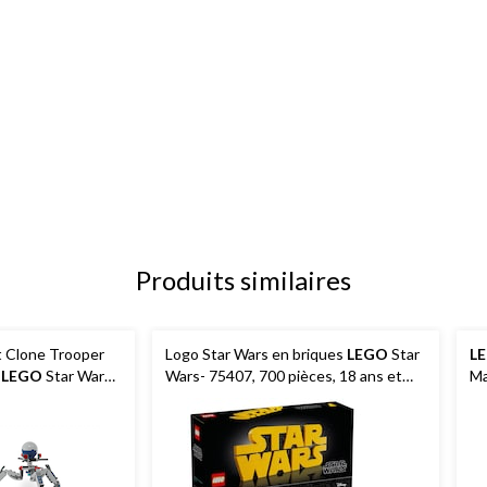
Produits similaires
 Clone Trooper
Logo Star Wars en briques
LEGO
Star
L
t
LEGO
Star Wars
Wars- 75407, 700 pièces, 18 ans et
Ma
plus
an