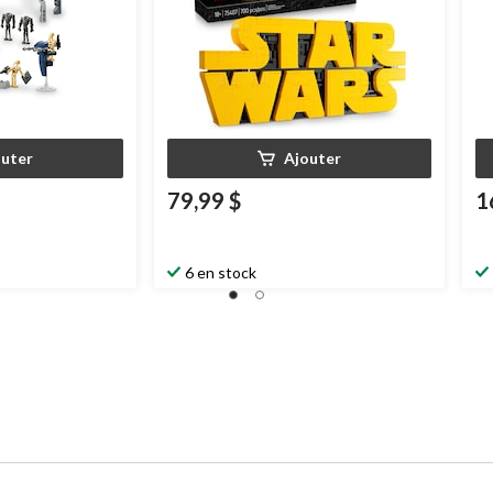
outer
Ajouter
79,99 $
1
6 en stock