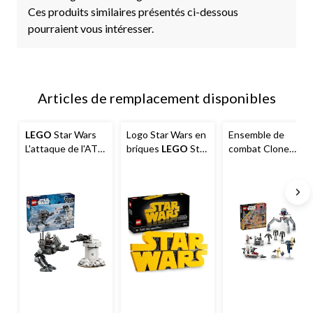
Ces produits similaires présentés ci-dessous
pourraient vous intéresser.
Articles de remplacement disponibles
LEGO
Star Wars
Logo Star Wars en
Ensemble de
L'attaque de l'AT-
briques
LEGO
Star
combat Clone
RT, 75444, 297
Wars- 75407, 700
Trooper et droïde
pièces, 7 ans et
pièces, 18 ans et
de combat
LEGO
plus
plus
Star Wars (75372)