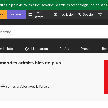
tes le plein de fournitures scolaires, d'articles technologiques, de sacs
Crédit
Inscription
Soutien
Offert
cherche
es hebdo
Liquidation
Patios
Pneus
Ret
mmandes admissibles de plus
MD
e
sur les articles avec la livraison