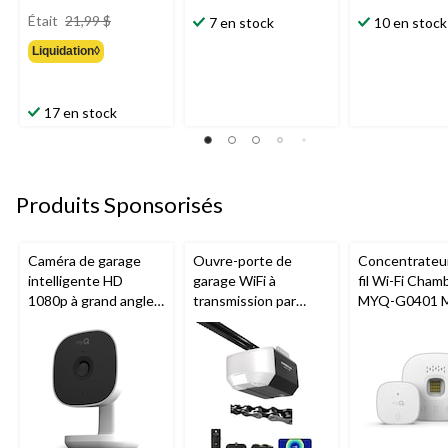
prix
Était
21,99 $
7 en stock
10 en stock
était
Liquidation◊
21,99 $
17 en stock
Produits Sponsorisés
Caméra de garage
Ouvre-porte de
Concentrateu
intelligente HD
garage WiFi à
fil Wi-Fi Cham
1080p à grand angle
transmission par
MYQ-G0401 
Chamberlain, vision
chaîne de 1/2 HP
pour porte de
nocturne, résistante
Chamberlain
aux intempéries