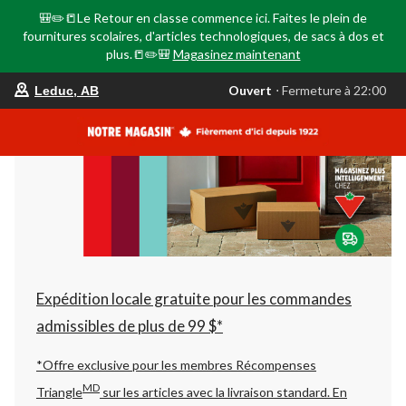
🎒✏️📒Le Retour en classe commence ici. Faites le plein de
fournitures scolaires, d'articles technologiques, de sacs à dos et
plus.📒✏️🎒
Magasinez maintenant
votre
Ouvert
⋅ Fermeture à 22:00
Leduc, AB
magasin
préféré
est
Leduc,
AB,
courament
Ouvert,
Fermeture
à
à
22:00
cliquer
pour
changer
Expédition locale gratuite pour les commandes
admissibles de plus de 99 $*
*Offre exclusive pour les membres Récompenses
MD
Triangle
sur les articles avec la livraison standard.
En