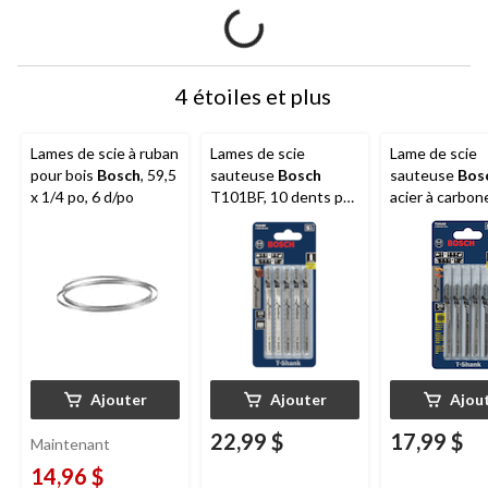
4 étoiles et plus
Lames de scie à ruban
Lames de scie
Lame de scie
pour bois
Bosch
, 59,5
sauteuse
Bosch
sauteuse
Bos
x 1/4 po, 6 d/po
T101BF, 10 dents par
acier à carbon
pouce en carbure,
pour bois, stra
pour le bois, 4 po, paq.
plastique, 1,9
5
Ajouter
Ajouter
Ajou
22,99 $
17,99 $
Maintenant
14,96 $