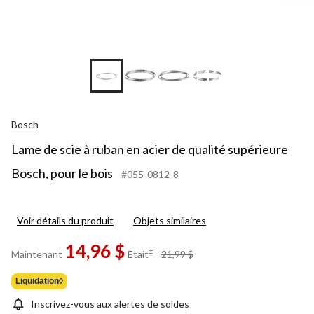
+15
Bosch
Lame de scie à ruban en acier de qualité supérieure
Bosch, pour le bois
#055-0812-8
Voir détails du produit
Objets similaires
14,96 $
prix
±
Maintenant
Était
21,99 $
était
21,99 $
Liquidation◊
Inscrivez-vous aux alertes de soldes