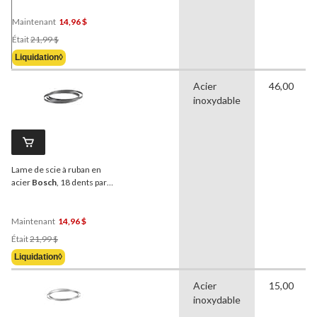
Maintenant
14,96 $
Prix
Était
21,99 $
Était
Liquidation◊
21,99 $
Acier
46,00
inoxydable
Lame de scie à ruban en
acier
Bosch
, 18 dents par
pouce, pour bois et métal,
59 1/2 po
Maintenant
14,96 $
Prix
Était
21,99 $
Était
Liquidation◊
21,99 $
Acier
15,00
inoxydable