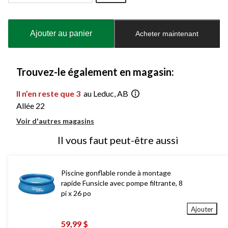
Quantité
mise
à
Ajouter au panier
Acheter maintenant
jour
à
1
Trouvez-le également en magasin:
Il n’en reste que 3
au Leduc, AB
Allée 22
Voir d'autres magasins
Il vous faut peut-être aussi
Piscine gonflable ronde à montage
rapide Funsicle avec pompe filtrante, 8
pi x 26 po
Ajouter
59,99 $