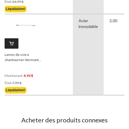
Était
26,99 $
Était
Liquidation◊
26,99 $
Acier
2,00
inoxydable
Lames de scie à
chantourner Vermont
American, paq. 4
Maintenant
4,93 $
Prix
Était
7,99 $
Était
Liquidation◊
7,99 $
Acheter des produits connexes