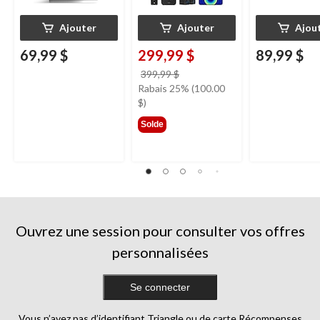
Ajouter
Ajouter
Ajou
69,99 $
299,99 $
89,99 $
prix
399,99 $
était
Rabais 25% (100.00
399,99 $
$)
Solde
Ouvrez une session pour consulter vos offres
personnalisées
Se connecter
Vous n’avez pas d’identifiant Triangle ou de carte Récompenses