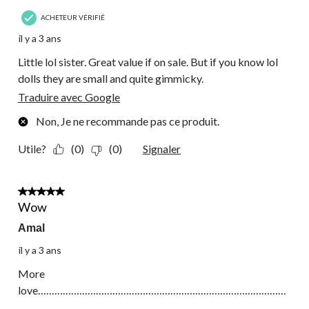
ACHETEUR VÉRIFIÉ
il y a 3 ans
Little lol sister. Great value if on sale. But if you know lol
dolls they are small and quite gimmicky.
Traduire avec Google
Non, Je ne recommande pas ce produit.
Utile?
(0)
(0)
Signaler
5 étoile(s) sur 5.
Wow
Amal
il y a 3 ans
More
love………………………………………………………………………………
…………………………..