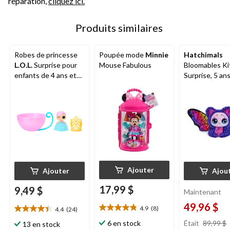
réparation,
cliquez ici.
Produits similaires
Robes de princesse
Poupée mode
Minnie
Hatchimals
L.O.L.
Surprise pour
Mouse Fabulous
Bloomables Ki
enfants de 4 ans et
Surprise, 5 ans
plus
Ajouter
Ajouter
Ajou
17,99 $
9,49 $
Maintenant
49,96 $
4.9
(8)
4.4
(24)
4.9
4.4
étoile(s)
étoile(s)
Était
89,99 $
6 en stock
13 en stock