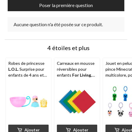
Poser la première question
Aucune question n'a été posée sur ce produit.
4 étoiles et plus
Robes de princesse
Carreaux en mousse
Jouet en pelu
L.O.L.
Surprise pour
réversibles pour
pince Minecraf
enfants de 4 ans et
enfants
For Living
,
multicolore, p
plus
paq. 4, 24 x 24 po
anniversaire/
surprise
Ajouter
Ajouter
Ajou