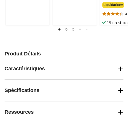
sur
sur
Liquidation◊
5.
5.
8
24
4
4.3
évaluations
évaluations
étoile(s)
19 en stock
sur
5.
20
évaluations
Produit Détails
Caractéristiques
Spécifications
Ressources