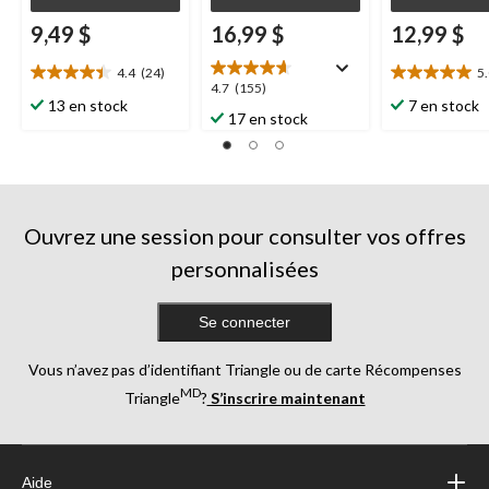
9,49 $
16,99 $
12,99 $
4.4
(24)
5
4.4
5.0
4.7
4.7
(155)
étoile(s)
étoile(s)
13 en stock
7 en stock
étoile(s)
17 en stock
sur
sur
sur
5.
5.
5.
24
1
155
évaluations
évaluation
évaluations
Ouvrez une session pour consulter vos offres
personnalisées
Se connecter
Vous n’avez pas d’identifiant Triangle ou de carte Récompenses
MD
Triangle
?
S’inscrire maintenant
Aide