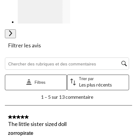
Suivant
Filtrer les avis
Zone de recherche de sujet et d'avis
Trier par
Filtres
Les plus récents
1
1 – 5 sur 13 commentaire
à
5
sur
13
5 étoile(s) sur 5.
commentaire.
The little sister sized doll
zorropirate