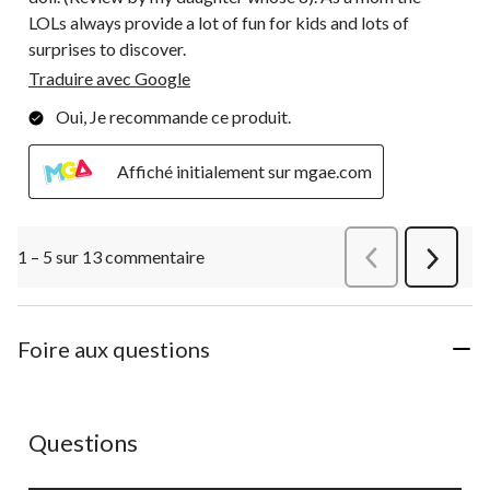
LOLs always provide a lot of fun for kids and lots of
surprises to discover.
Traduire avec Google
Oui, Je recommande ce produit.
Affiché initialement sur mgae.com
1 – 5 sur 13 commentaire
Précédentcommen
Suivant
commen
Foire aux questions
Aucune question n'a été posée sur ce produit.
Questions