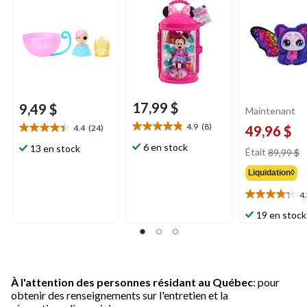
17,99 $
9,49 $
Maintenant
4.9
(8)
4.4
(24)
49,96 $
4.9
4.4
étoile(s)
étoile(s)
6 en stock
pr
13 en stock
Était
89,99 $
sur
sur
ét
5.
5.
Liquidation◊
8
8
24
4
évaluations
évaluations
4.3
étoile(s)
19 en stock
sur
5.
20
évaluations
À l'attention des personnes résidant au Québec
: pour
obtenir des renseignements sur l'entretien et la