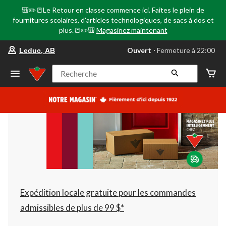
🎒✏️📒Le Retour en classe commence ici. Faites le plein de
fournitures scolaires, d'articles technologiques, de sacs à dos et
plus.📒✏️🎒
Magasinez maintenant
votre
Ouvert
⋅ Fermeture à 22:00
Leduc, AB
magasin
préféré
est
Recherche
Leduc,
AB,
courament
Ouvert,
Fermeture
à
à
22:00
cliquer
pour
changer
Expédition locale gratuite pour les commandes
admissibles de plus de 99 $*