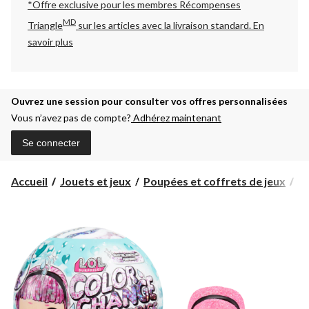
*Offre exclusive pour les membres Récompenses
MD
Triangle
sur les articles avec la livraison standard.
En
savoir plus
Ouvrez une session pour consulter vos offres personnalisées
Vous n’avez pas de compte?
Adhérez maintenant
Se connecter
L.
Accueil
Jouets et jeux
Poupées et coffrets de jeux
L.
P
m
de
co
sc
qu
ch
de
co