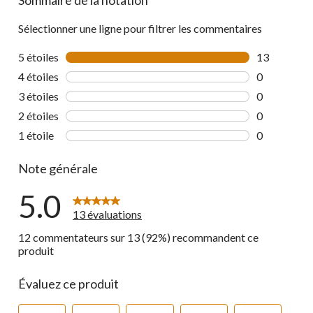
Sommaire de la notation
Sélectionner une ligne pour filtrer les commentaires
5 étoiles
étoiles
13
13 commenta
4 étoiles
étoiles
0
0 commentai
3 étoiles
étoiles
0
0 commentai
2 étoiles
étoiles
0
0 commentai
1 étoile
étoiles
0
0 commentai
Note générale
5.0
13 évaluations
12 commentateurs sur 13 (92%) recommandent ce
produit
Évaluez ce produit