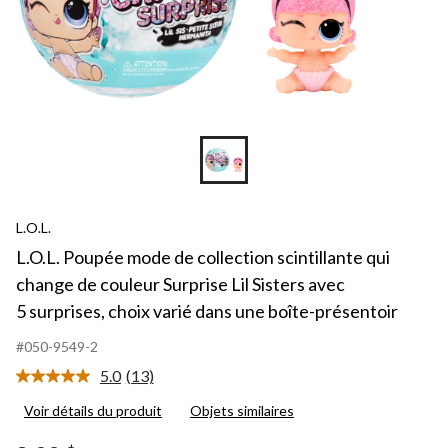
Su
Lil
Si
av
5 
ch
va
da
un
bo
pr
L.O.L.
L.O.L. Poupée mode de collection scintillante qui
change de couleur Surprise Lil Sisters avec
5 surprises, choix varié dans une boîte-présentoir
#050-9549-2
5.0
(13)
Lire
les
Voir détails du produit
Objets similaires
13
commentaires.
Lien