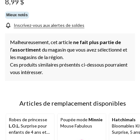
8,99 $
vers
la
même
Mieux notés
page.
Inscrivez-vous aux alertes de soldes
Malheureusement, cet article
ne fait plus partie de
l
’assortiment
du magasin que vous avez sélectionné et
les magasins de la région.
Ces produits similaires présentés ci-dessous pourraient
vous intéresser.
Articles de remplacement disponibles
Robes de princesse
Poupée mode
Minnie
Hatchimals
L.O.L.
Surprise pour
Mouse Fabulous
Bloomables Ki
enfants de 4 ans et
Surprise, 5 ans
plus