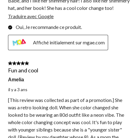
Babe, and I like her shimmery hair! I also like her shimmery
hat, and her book! She has a cool color change too!
Traduire avec Google
Oui, Je recommande ce produit.
Affiché initialement sur mgae.com
5 étoile(s) sur 5.
Fun and cool
Amelia
il y a 3 ans
[This review was collected as part of a promotion.] She
was a retro looking doll. When she color changed she
looked to be wearing an 80d outfit like a neon vibe. The
whole color changing concept was cool. It's fun to play
with younger siblings because she is a "younger sister"
doll. (Review by my daughter whose 8). As a mom the