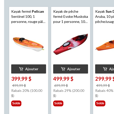
Kayak fermé
Pelican
Kayak de pêche
Kayak
Sun 
Sentinel 100, 1
fermé Evoke Muskoka
Aruba, 10 pi
personne, rouge pâle
pour 1 personne, 10
pêche/usage
jaune et blanc
pi, rouge/noir/blanc
1 personne,
Tangerine
Ajouter
Ajouter
Aj
399,99 $
499,99 $
299,99 
prix
prix
pr
499,99 $
699,99 $
499,99 $
était
était
ét
Rabais 20% (100.00
Rabais 29% (200.00
Rabais 40%
499,99 $
699,99 $
4
$)
$)
$)
Solde
Solde
Solde