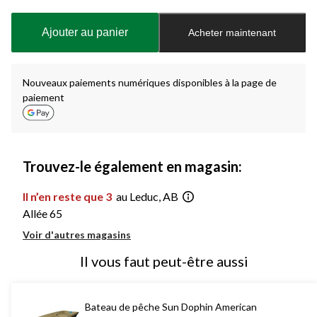
mise
à
Ajouter au panier
Acheter maintenant
jour
à
1
Nouveaux paiements numériques disponibles à la page de
paiement
Trouvez-le également en magasin:
Il n’en reste que 3
au Leduc, AB
Allée 65
Voir d'autres magasins
Il vous faut peut-être aussi
Bateau de pêche Sun Dophin American