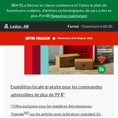
🎒✏️📒Le Retour en classe commence ici. Faites le plein de
fournitures scolaires, d'articles technologiques, de sacs à dos et
plus.📒✏️🎒
Magasinez maintenant
votre
Fermé
⋅ Ouverture à 06:00
Leduc, AB
magasin
préféré
est
Leduc,
AB,
courament
Fermé,
Ouverture
à
à
06:00
cliquer
pour
changer
Expédition locale gratuite pour les commandes
admissibles de plus de 99 $*
*Offre exclusive pour les membres Récompenses
MD
Triangle
sur les articles avec la livraison standard.
En