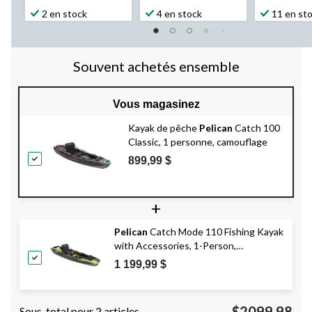
2 en stock
4 en stock
11 en st
Souvent achetés ensemble
Vous magasinez
Kayak de pêche
Pelican
Catch 100
Classic, 1 personne, camouflage
899,99 $
+
Pelican
Catch Mode 110 Fishing Kayak
with Accessories, 1-Person,
Camouflage
1 199,99 $
$2099.98
Sous-total pour 2 articles