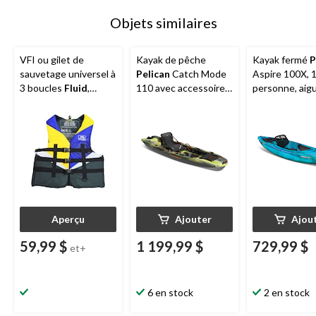
Objets similaires
VFI ou gilet de
Kayak de pêche
Kayak fermé
P
sauvetage universel à
Pelican
Catch Mode
Aspire 100X, 
3 boucles
Fluid
,
110 avec accessoires,
personne, aig
adultes, choix de
1 personne,
marine/blanc
tailles
camouflage
Aperçu
Ajouter
Ajou
59,99 $
1 199,99 $
729,99 $
et+
6 en stock
2 en stock