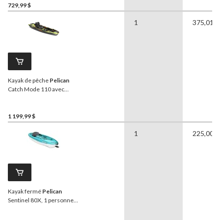
729,99 $
1
375,01 l
Kayak de pêche
Pelican
Catch Mode 110 avec
accessoires, 1 personne,
camouflage
1 199,99 $
1
225,00 l
Kayak fermé
Pelican
Sentinel 80X, 1 personne,
turquoise/blanc