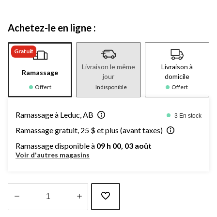
Achetez-le en ligne :
Gratuit
Livraison le même
Livraison à
Ramassage
jour
domicile
Offert
Indisponible
Offert
Ramassage à Leduc, AB
3 En stock
Ramassage gratuit, 25 $ et plus (avant taxes)
Ramassage disponible à
09 h 00, 03 août
Voir d'autres magasins
Quantité