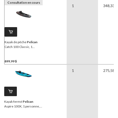
Consultation en cours
1
348,33 l
Kayak de pêche
Pelican
Catch 100 Classic, 1
personne, camouflage
899,99 $
1
275,58 l
Kayak fermé
Pelican
Aspire 100X, 1 personne,
aigue-marine/blanc