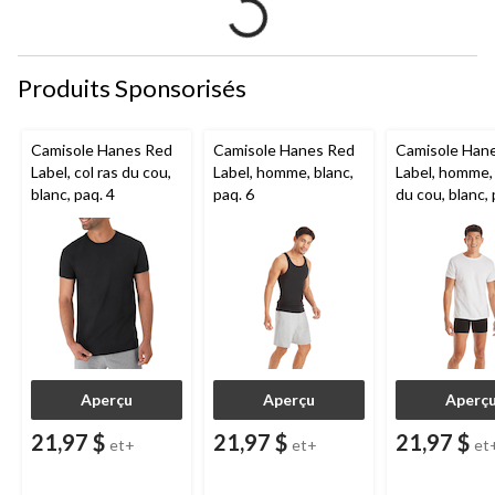
Produits Sponsorisés
Camisole Hanes Red
Camisole Hanes Red
Camisole Han
Label, col ras du cou,
Label, homme, blanc,
Label, homme, 
blanc, paq. 4
paq. 6
du cou, blanc, 
Aperçu
Aperçu
Aperç
21,97 $
21,97 $
21,97 $
et+
et+
et