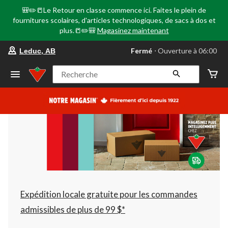
🎒✏️📒Le Retour en classe commence ici. Faites le plein de
fournitures scolaires, d'articles technologiques, de sacs à dos et
plus.📒✏️🎒
Magasinez maintenant
votre
Fermé
⋅ Ouverture à 06:00
Leduc, AB
magasin
préféré
est
Recherche
Leduc,
AB,
courament
Fermé,
Ouverture
à
à
06:00
cliquer
pour
changer
Expédition locale gratuite pour les commandes
admissibles de plus de 99 $*