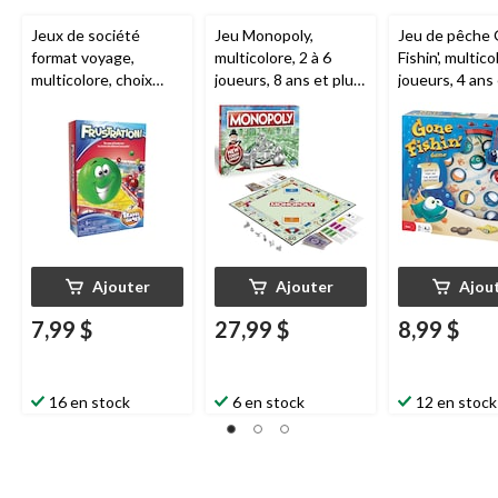
Jeux de société
Jeu Monopoly,
Jeu de pêche
format voyage,
multicolore, 2 à 6
Fishin', multico
multicolore, choix
joueurs, 8 ans et plus,
joueurs, 4 ans 
variés, 4 ans et plus,
pour
pour
pour
anniversaire/cadeau-
anniversaire/
anniversaire/cadeau-
surprise
surprise
surprise
Ajouter
Ajouter
Ajou
7,99 $
27,99 $
8,99 $
16 en stock
6 en stock
12 en stock