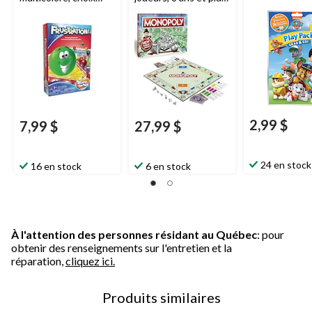
variés, 4 ans et plus,
pour
pour
anniversaire/cadeau-
anniversaire/cadeau-
surprise
surprise
2,99 $
7,99 $
27,99 $
24 en stock
16 en stock
6 en stock
À l'attention des personnes résidant au Québec
: pour
obtenir des renseignements sur l'entretien et la
réparation,
cliquez ici.
Produits similaires