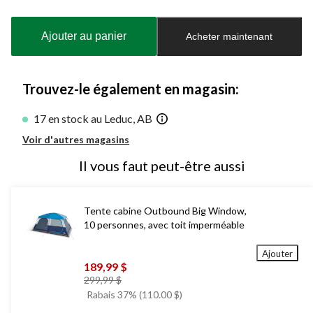
Quantité
mise
à
Ajouter au panier
Acheter maintenant
jour
à
1
Trouvez-le également en magasin:
17 en stock au Leduc, AB
Voir d'autres magasins
Il vous faut peut-être aussi
Tente cabine Outbound Big Window,
10 personnes, avec toit imperméable
Ajouter
189,99 $
prix
299,99 $
était
Rabais 37% (110.00 $)
299,99 $