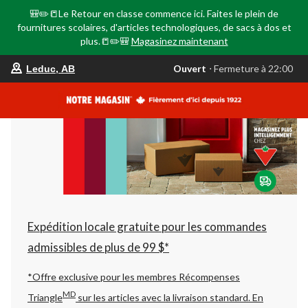
🎒✏️📒Le Retour en classe commence ici. Faites le plein de
fournitures scolaires, d'articles technologiques, de sacs à dos et
plus.📒✏️🎒
Magasinez maintenant
votre
Ouvert
⋅ Fermeture à 22:00
Leduc, AB
magasin
préféré
est
Leduc,
AB,
courament
Ouvert,
Fermeture
à
à
22:00
cliquer
pour
changer
Expédition locale gratuite pour les commandes
admissibles de plus de 99 $*
*Offre exclusive pour les membres Récompenses
MD
Triangle
sur les articles avec la livraison standard.
En