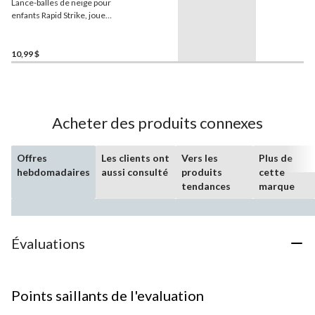
Lance-balles de neige pour
enfants Rapid Strike, jouet
d'hiver pour l'extérieur, 8
ans et plus
10,99 $
Acheter des produits connexes
Offres
Les clients ont
Vers les
Plus de
hebdomadaires
aussi consulté
produits
cette
tendances
marque
Évaluations
Points saillants de l'evaluation