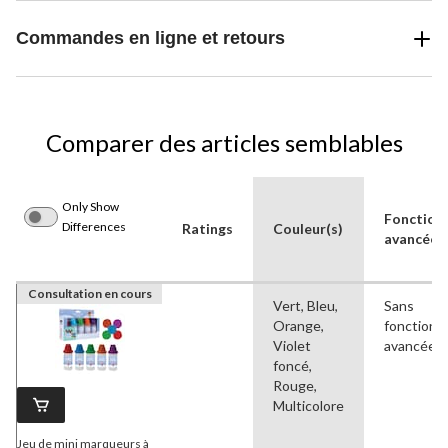
Commandes en ligne et retours
Comparer des articles semblables
Only Show
Fonctionn
Differences
Ratings
Couleur(s)
avancées
Consultation en cours
Vert, Bleu,
Sans
Orange,
fonctionna
Violet
avancées
foncé,
Rouge,
Multicolore
Jeu de mini marqueurs à