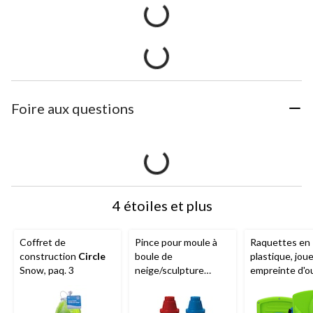
Foire aux questions
4 étoiles et plus
Coffret de
Pince pour moule à
Raquettes en
construction
Circle
boule de
plastique, jou
Snow, paq. 3
neige/sculpture
empreinte d'o
renard pour enfants
de dinosaure 
Snow Fun, jouets
enfants Snow
pour la neige
Stompers ave