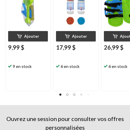
extérieur, varié
fixations ajust
ans et plus
Ajouter
Ajouter
Ajou
9,99 $
17,99 $
26,99 $
9 en stock
6 en stock
6 en stock
Ouvrez une session pour consulter vos offres
personnalisées