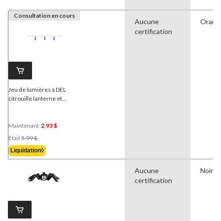
Consultation en cours
Aucune
Orang
certification
Jeu de lumières à DEL
citrouille lanterne et
araignées
For Living
,
multicolore, 4-3/5 pi, paq.
10, décorations d'intérieur
Maintenant
2,93 $
et d'extérieur pour
Prix
Était
5,99 $
l'Halloween
Était
Liquidation◊
5,99 $
Aucune
Noir
certification