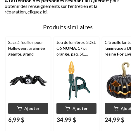
À l'attention des personnes résidant au Québec
: pour
obtenir des renseignements sur l'entretien et la
réparation,
cliquez ici.
Produits similaires
Sacs à feuilles pour
Jeu de lumières à DEL
Citrouille lant
Halloween, araignée
C6
NOMA
, 17 pi,
lumineuse à D
géante, grand
orange, paq. 50,
résine
For Liv
décorations
noir, 8 po, déc
d'intérieur et
intérieure act
d'extérieur pour
la lumière pou
l'Halloween
l'Halloween
Ajouter
Ajouter
Ajou
6,99 $
34,99 $
24,99 $