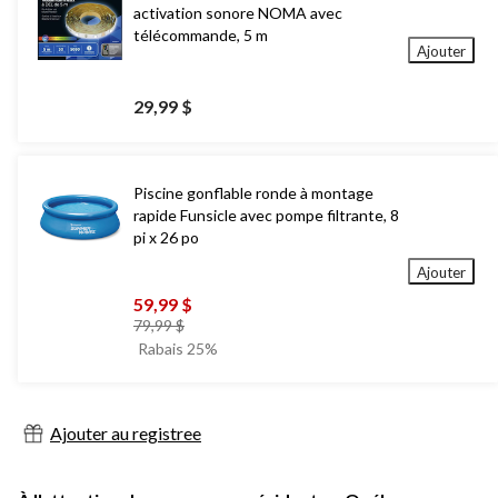
activation sonore NOMA avec
télécommande, 5 m
Ajouter
29,99 $
Piscine gonflable ronde à montage
rapide Funsicle avec pompe filtrante, 8
pi x 26 po
Ajouter
59,99 $
prix
79,99 $
était
Rabais 25%
79,99 $
Ajouter au registree