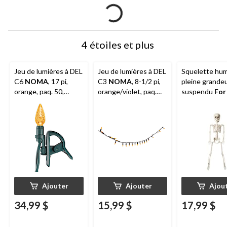
4 étoiles et plus
Jeu de lumières à DEL
Jeu de lumières à DEL
Squelette hu
C6
NOMA
, 17 pi,
C3
NOMA
, 8-1/2 pi,
pleine grande
orange, paq. 50,
orange/violet, paq.
suspendu
For
décorations
25, décorations
blanc, 23-1/2 p
d'intérieur et
d'intérieur et
décoration d'i
d'extérieur pour
d'extérieur pour
et d'extérieur
l'Halloween
l'Halloween
l'Halloween
Ajouter
Ajouter
Ajou
34,99 $
15,99 $
17,99 $