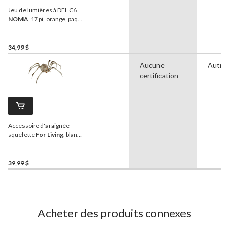
Jeu de lumières à DEL C6
NOMA
, 17 pi, orange, paq.
50, décorations d'intérieur
et d'extérieur pour
l'Halloween
34,99 $
Aucune
Autre
certification
Accessoire d'araignée
squelette
For Living
, blanc,
32 po, décoration
intérieure/extérieure pour
l'Halloween
39,99 $
Acheter des produits connexes