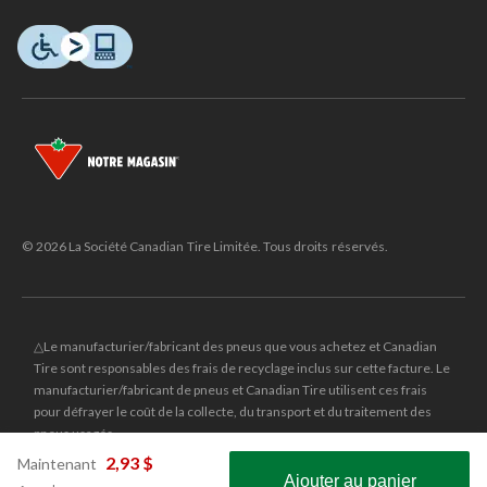
© 2026 La Société Canadian Tire Limitée. Tous droits réservés.
△Le manufacturier/fabricant des pneus que vous achetez et Canadian
Tire sont responsables des frais de recyclage inclus sur cette facture. Le
manufacturier/fabricant de pneus et Canadian Tire utilisent ces frais
pour défrayer le coût de la collecte, du transport et du traitement des
pneus usagés.
MD
CANADIAN TIRE
et le logo du triangle CANADIAN TIRE sont des
2,93 $
Maintenant
Ajouter au panier
marques de commerce déposées de la Société Canadian Tire Limitée.
prix