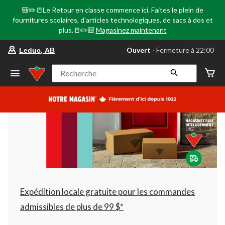
🎒✏️📒Le Retour en classe commence ici. Faites le plein de
fournitures scolaires, d'articles technologiques, de sacs à dos et
plus.📒✏️🎒
Magasinez maintenant
votre
Ouvert
⋅ Fermeture à 22:00
Leduc, AB
magasin
préféré
est
Recherche
Leduc,
AB,
courament
Ouvert,
Fermeture
à
à
22:00
cliquer
pour
changer
Expédition locale gratuite pour les commandes
admissibles de plus de 99 $*