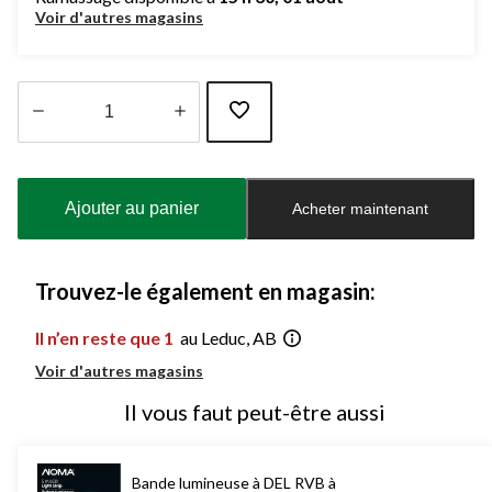
Voir d'autres magasins
Quantité
mise
à
Ajouter au panier
Acheter maintenant
jour
à
1
Trouvez-le également en magasin:
Il n’en reste que 1
au Leduc, AB
Voir d'autres magasins
Il vous faut peut-être aussi
Bande lumineuse à DEL RVB à