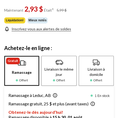
2,93 $
prix
±
Maintenant
Était
5,99 $
était
5,99 $
Liquidation◊
Mieux notés
Inscrivez-vous aux alertes de soldes
Achetez-le en ligne :
Gratuit
Livraison le même
Livraison à
Ramassage
jour
domicile
Offert
Offert
Offert
Ramassage à Leduc, AB
1 En stock
Ramassage gratuit, 25 $ et plus (avant taxes)
Obtenez-le dès aujourd’hui!
Ramassage disponible à
15 h 30, 01 août