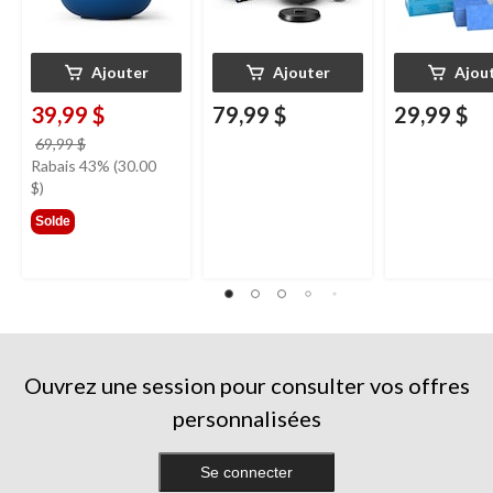
Ajouter
Ajouter
Ajou
39,99 $
79,99 $
29,99 $
prix
69,99 $
était
Rabais 43% (30.00
69,99 $
$)
Solde
Ouvrez une session pour consulter vos offres
personnalisées
Se connecter