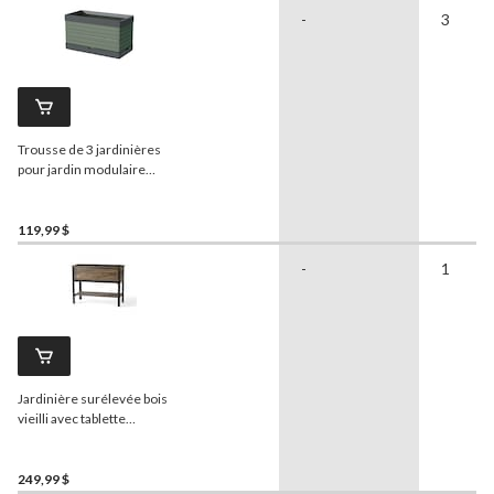
-
3
Trousse de 3 jardinières
pour jardin modulaire
surélevé
Botanica
, vert
119,99 $
-
1
Jardinière surélevée bois
vieilli avec tablette
Panacea
Urban Gardener
249,99 $