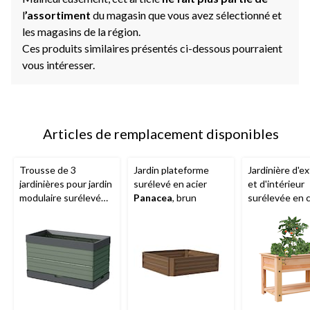
l
’assortiment
du magasin que vous avez sélectionné et
les magasins de la région.
Ces produits similaires présentés ci-dessous pourraient
vous intéresser.
Articles de remplacement disponibles
Trousse de 3
Jardin plateforme
Jardinière d'e
jardinières pour jardin
surélevé en acier
et d'intérieur
modulaire surélevé
Panacea
, brun
surélevée en 
Botanica
, vert
Panacea
, 47,5
33 po