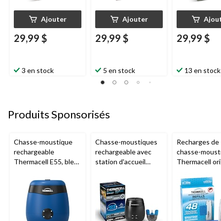
Ajouter
Ajouter
Ajou
29,99 $
29,99 $
29,99 $
3 en stock
5 en stock
13 en stock
Produits Sponsorisés
Chasse-moustique
Chasse-moustiques
Recharges de
rechargeable
rechargeable avec
chasse-moust
Thermacell E55, bleu
station d'accueil
Thermacell ori
royal
Thermacell E65,
48 heures
charbon