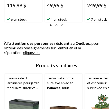
119,99 $
49,99 $
249,99 $
6 en stock
4 en stock
7 en stock
À l'attention des personnes résidant au Québec
: pour
obtenir des renseignements sur l'entretien et la
réparation,
cliquez ici.
Produits similaires
Trousse de 3
Jardin plateforme
Jardinière d'e
jardinières pour jardin
surélevé en acier
et d'intérieur
modulaire surélevé
Panacea
, brun
surélevée en 
Botanica
, vert
Panacea
, 47,5
33 po