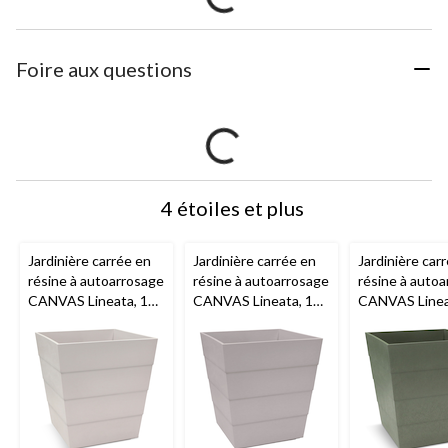
Foire aux questions
4 étoiles et plus
Jardinière carrée en
Jardinière carrée en
Jardinière car
résine à autoarrosage
résine à autoarrosage
résine à auto
CANVAS Lineata, 12
CANVAS Lineata, 12
CANVAS Linea
po, blanc coquille
po, gris cendré
po, vert baumi
d'œuf