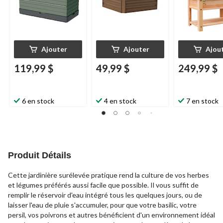
Ajouter
Ajouter
Ajou
119,99 $
49,99 $
249,99 $
6 en stock
4 en stock
7 en stock
Produit Détails
Cette jardinière surélevée pratique rend la culture de vos herbes
et légumes préférés aussi facile que possible. Il vous suffit de
remplir le réservoir d'eau intégré tous les quelques jours, ou de
laisser l'eau de pluie s'accumuler, pour que votre basilic, votre
persil, vos poivrons et autres bénéficient d'un environnement idéal