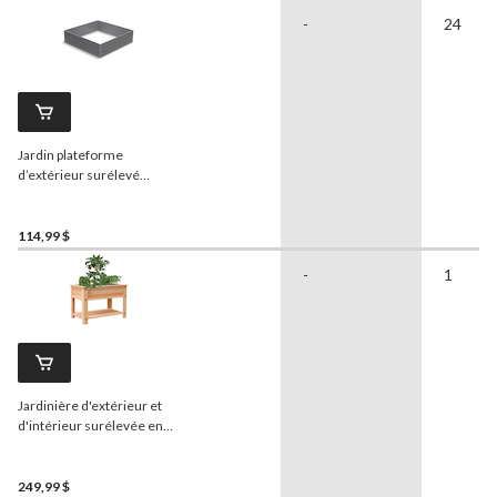
-
24
Jardin plateforme
d’extérieur surélevé
ardoise
NuVue
, 44,4 x 44,4
x 11,5 po
114,99 $
-
1
Jardinière d'extérieur et
d'intérieur surélevée en
cèdre
Panacea
, 47,5 x 22 x
33 po
249,99 $