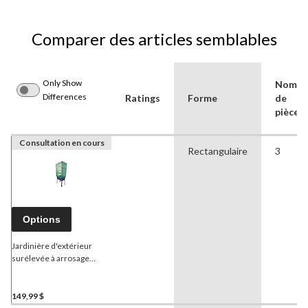
Comparer des articles semblables
Only Show
Nombr
Differences
Ratings
Forme
de
pièces
Consultation en cours
Rectangulaire
3
Options
Jardinière d'extérieur
surélevée à arrosage
automatique
Frame It All
avec couvercle de serre,
moyenne
149,99 $