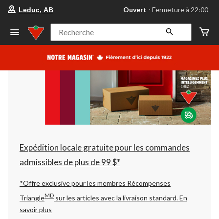
votre
Ouvert
⋅ Fermeture à 22:00
Leduc, AB
magasin
préféré
est
Recherche
Leduc,
AB,
courament
Ouvert,
Fermeture
à
à
22:00
cliquer
pour
changer
Expédition locale gratuite pour les commandes
admissibles de plus de 99 $*
*Offre exclusive pour les membres Récompenses
MD
Triangle
sur les articles avec la livraison standard.
En
savoir plus