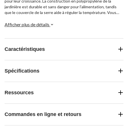
pour leur croissance. La construction en polypropylène de la
jardinière est durable et sans danger pour l'alimentation, tandis
que le couvercle de la serre aide à réguler la température. Vous
pouvez même ajouter des roulettes sur le bas pour faciliter le
déplacement, que ce soit sur votre terrasse, votre balcon ou votre
Afficher plus de détails
patio. À cette taille, elle offre suffisamment d'espace pour les
tomates, les laitues et autres. Vous pouvez également rentrer la
jardinière à l'intérieur pendant l'hiver pour continuer à cultiver vos
plantes vivaces comme les poivrons.
Caractéristiques
Spécifications
Ressources
Commandes en ligne et retours