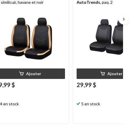
 similicuir, havane et noir
AutoTrends
, paq. 2
Ajouter
Ajouter
9,99 $
29,99 $
4 en stock
5 en stock