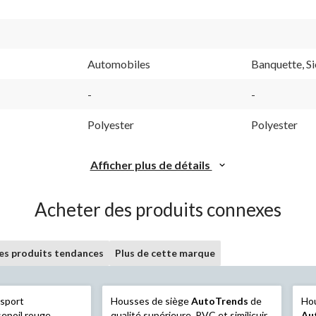
Automobiles
Banquette, S
-
-
Polyester
Polyester
Afficher plus de détails
Acheter des produits connexes
les produits tendances
Plus de cette marque
 sport
Housses de siège
AutoTrends
de
Hou
sepoil rouge,
qualité supérieure, PVC et similicuir
Au