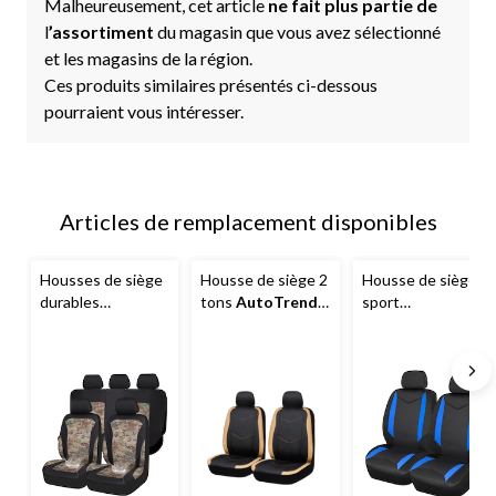
Malheureusement, cet article
ne fait plus partie de
l
’assortiment
du magasin que vous avez sélectionné
et les magasins de la région.
Ces produits similaires présentés ci-dessous
pourraient vous intéresser.
Articles de remplacement disponibles
Housses de siège
Housse de siège 2
Housse de siège
durables
tons
AutoTrends
sport
AutoTrends
,
en similicuir,
AutoTrends
,
camouflage, paq. 3
havane et noir
jacquard, paq. 2