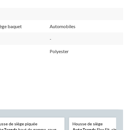
iège baquet
Automobiles
-
Polyester
sse de siège piquée
Housse de siège
toTrends
haut de gamme, rouge,
AutoTrends
Flex Fit, similicuir