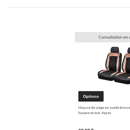
Consultation en 
Options
Housse de siège en suède bross
havane et noir, 4 pces