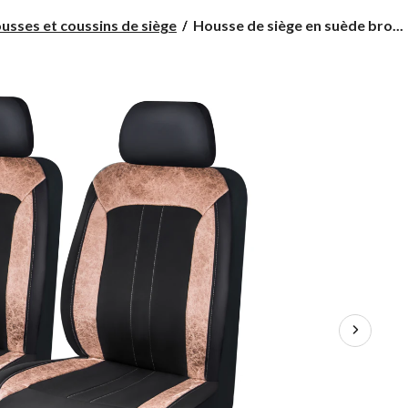
Housse
usses et coussins de siège
Housse de siège en suède bro...
de
siège
en
suède
brossé
AutoTrends,
havane
et
noir,
4
pces