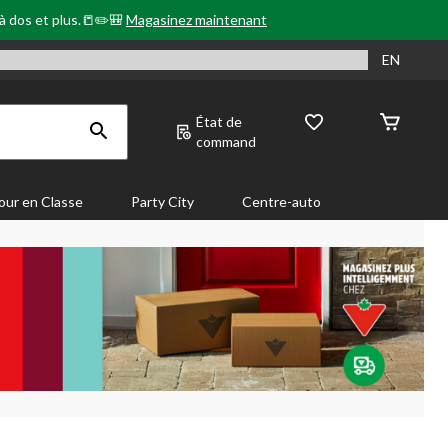
 à dos et plus.📒✏️🎒
Magasinez maintenant
EN
État de
command
our en Classe
Party City
Centre-auto