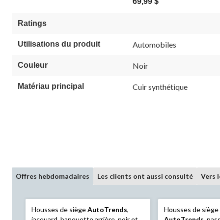
69,99 $
Ratings
Utilisations du produit
Automobiles
Couleur
Noir
Matériau principal
Cuir synthétique
Offres hebdomadaires
Les clients ont aussi consulté
Vers 
Housses de siège
AutoTrends
,
Housses de siège
jacquard, banquette arrière, noir et
AutoTrends
, pas