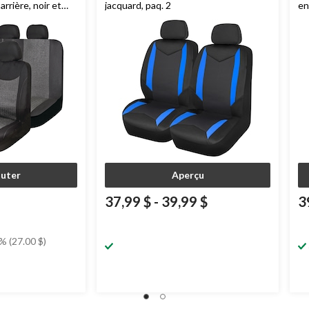
rrière, noir et
jacquard, paq. 2
en
outer
Aperçu
37,99 $
-
39,99 $
3
% (27.00 $)