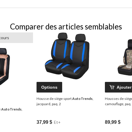
Comparer des articles semblables
cours
Options
Ajouter
Housse de siège sport
AutoTrends
,
Housses de sièg
jacquard, paq. 2
camouflage, paq.
é
AutoTrends
,
37,99 $
Et+
89,99 $