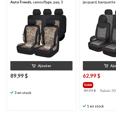
AutoTrends
, camouflage, paq. 3
jacquard, banquette a
gris, paq. 3
Ajouter
Aj
89,99 $
62,99 $
Solde
prix
89,99 $
Rabais 30
3 en stock
était
89,99 $
1 en stock