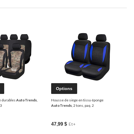
Options
e durables
AutoTrends
,
Housse de siège en tissu éponge
 3
AutoTrends
, 2 tons, paq. 2
47,99 $
Et+