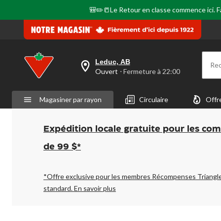
🎒✏️📒Le Retour en classe commence ici. Fai
Leduc, AB
Re
votre
Ouvert
⋅ Fermeture à 22:00
magasin
préféré
est
Magasiner par rayon
Circulaire
Offr
Leduc,
AB,
courament
Ouvert,
Expédition locale gratuite pour les co
Fermeture
à
de 99 $*
à
22:00
cliquer
pour
*Offre exclusive pour les membres Récompenses Triangl
changer
standard.
En savoir plus