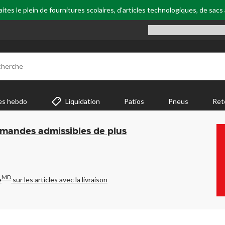
tes le plein de fournitures scolaires, d'articles technologiques, de sacs
cherche
es hebdo
Liquidation
Patios
Pneus
Ret
mmandes admissibles de plus
MD
e
sur les articles avec la livraison