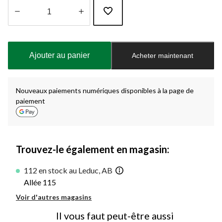
Quantité
mise
à
Ajouter au panier
Acheter maintenant
jour
à
1
Nouveaux paiements numériques disponibles à la page de
paiement
Trouvez-le également en magasin:
112 en stock au Leduc, AB
Allée 115
Voir d'autres magasins
Il vous faut peut-être aussi