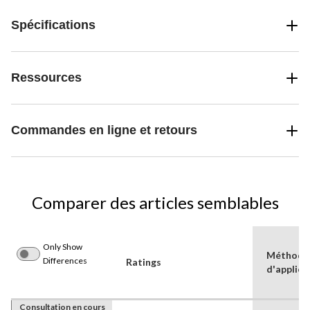
Spécifications
Ressources
Commandes en ligne et retours
Comparer des articles semblables
Only Show
Méthode
Differences
Ratings
d'applica
Consultation en cours