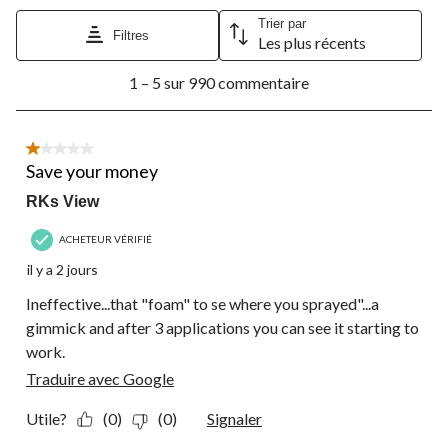
Trier par
Filtres
Les plus récents
1
1 – 5 sur 990 commentaire
à
5
sur
990
1 étoile(s) sur 5.
commentaire.
Save your money
RKs View
ACHETEUR VÉRIFIÉ
il y a 2 jours
Ineffective...that "foam" to se where you sprayed"...a
gimmick and after 3 applications you can see it starting to
work.
Traduire avec Google
Utile?
(0)
(0)
Signaler