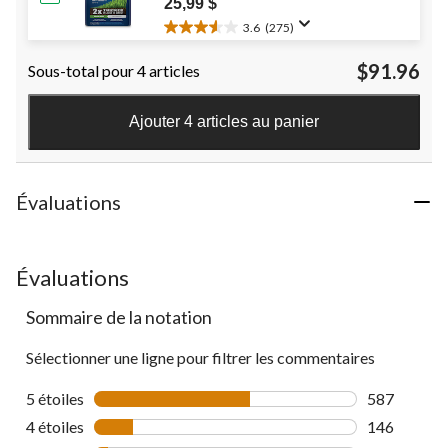
25,99 $
3.6
(275)
3.6
étoile(s)
$91.96
Sous-total pour 4 articles
sur
5.
275
Ajouter 4 articles au panier
évaluations
Évaluations
Évaluations
Sommaire de la notation
Sélectionner une ligne pour filtrer les commentaires
5 étoiles
étoiles
587
587 comment
4 étoiles
étoiles
146
146 comment