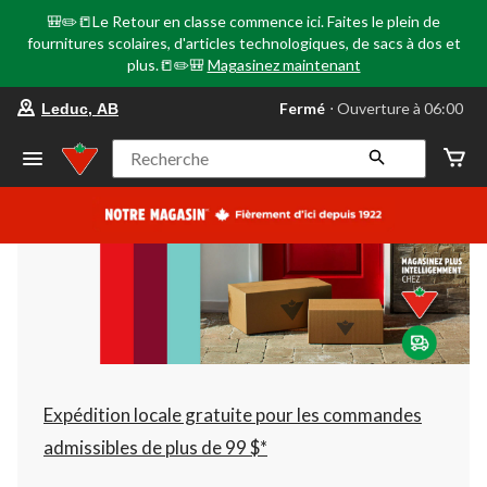
🎒✏️📒Le Retour en classe commence ici. Faites le plein de
fournitures scolaires, d'articles technologiques, de sacs à dos et
plus.📒✏️🎒
Magasinez maintenant
votre
Fermé
⋅ Ouverture à 06:00
Leduc, AB
magasin
préféré
est
Recherche
Leduc,
AB,
courament
Fermé,
Ouverture
à
à
06:00
cliquer
pour
changer
Expédition locale gratuite pour les commandes
admissibles de plus de 99 $*