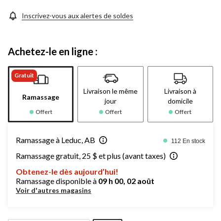
la
même
Inscrivez-vous aux alertes de soldes
page.
Achetez-le en ligne :
Gratuit
Livraison le même
Livraison à
Ramassage
jour
domicile
Offert
Offert
Offert
Ramassage à Leduc, AB
112 En stock
Ramassage gratuit, 25 $ et plus (avant taxes)
Obtenez-le dès aujourd’hui!
Ramassage disponible à
09 h 00, 02 août
Voir d'autres magasins