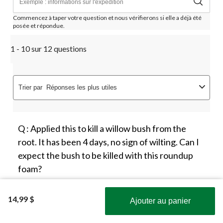
Commencez à taper votre question et nous vérifierons si elle a déjà été
posée et répondue.
1 - 10 sur 12 questions
Trier par
Réponses les plus utiles
Q : Applied this to kill a willow bush from the
root. It has been 4 days, no sign of wilting. Can I
expect the bush to be killed with this roundup
foam?
IOMP
14,99 $
Ajouter au panier
il y a 2 ans
Obtenez les plus récentes offres!