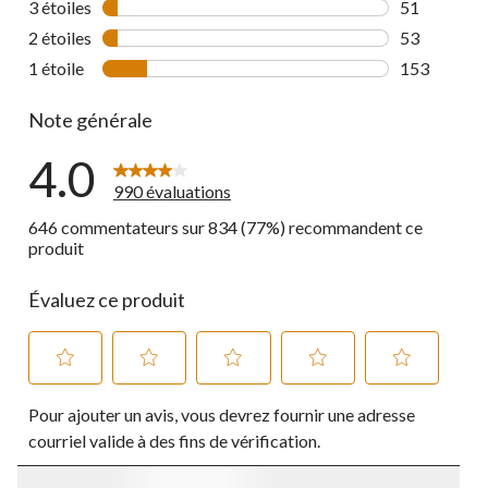
3 étoiles
étoiles
51
51 commenta
2 étoiles
étoiles
53
53 commenta
1 étoile
étoiles
153
153 comment
Note générale
4.0
990 évaluations
646 commentateurs sur 834 (77%) recommandent ce
produit
Évaluez ce produit
Sélectionnez
Sélectionnez
Sélectionnez
Sélectionnez
Sélectionnez
Pour ajouter un avis, vous devrez fournir une adresse
pour
pour
pour
pour
pour
évaluer
évaluer
évaluer
évaluer
évaluer
courriel valide à des fins de vérification.
l'article
l'article
l'article
l'article
l'article
à
à
à
à
à