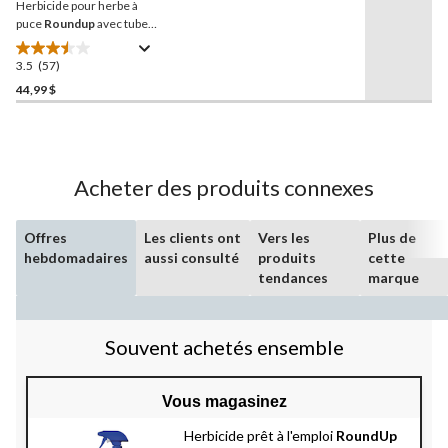
Herbicide pour herbe à
même
page.
puce
Roundup
avec tube
applicateur à piles, 4 L
3.5
(57)
3.5
étoile(s)
44,99 $
sur
5.
57
évaluations
Acheter des produits connexes
Offres
Les clients ont
Vers les
Plus de
hebdomadaires
aussi consulté
produits
cette
tendances
marque
Souvent achetés ensemble
Vous magasinez
Herbicide prêt à l'emploi
RoundUp