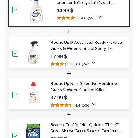
pour contrôler graminées et
mauvaises herbes avec mousse
14,99 $
Fast Fact, 1 L
4.0
(990)
4.0
étoile(s)
+
sur
5.
RoundUp
® Advanced Ready-To-Use
990
Grass & Weed Control Spray, 1-L
évaluations
12,99 $
3.3
(247)
3.3
+
étoile(s)
sur
RoundUp
Non-Selective Herbicide
5.
Grass & Weed Control Killer
247
évaluations
Concentrate, 1-L
37,99 $
4.4
(536)
4.4
+
étoile(s)
sur
Scotts
Turf Builder Quick + Thick™
5.
Sun—Shade Grass Seed & Fertilizer
536
évaluations
Mix, 1.2-kg