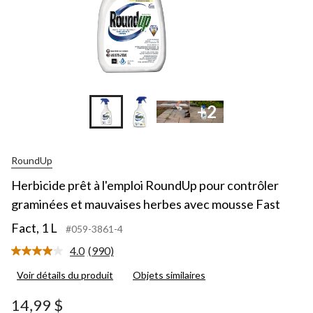
+2
RoundUp
Herbicide prêt à l'emploi RoundUp pour contrôler
graminées et mauvaises herbes avec mousse Fast
Fact, 1 L
#059-3861-4
4.0
(990)
Lire
les
Voir détails du produit
Objets similaires
990
commentaires.
Lien
14,99 $
vers