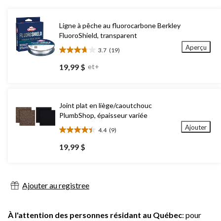
Ligne à pêche au fluorocarbone Berkley
FluoroShield, transparent
Aperçu
3.7
(19)
3.7
étoile(s)
19,99 $
et+
sur
5.
19
évaluations
Joint plat en liège/caoutchouc
PlumbShop, épaisseur variée
Ajouter
4.4
(9)
4.4
étoile(s)
19,99 $
sur
5.
9
évaluations
Ajouter au registree
À l'attention des personnes résidant au Québec
: pour