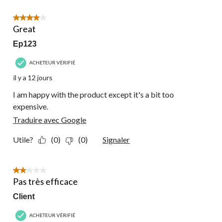
4 étoile(s) sur 5.
Great
Ep123
ACHETEUR VÉRIFIÉ
il y a 12 jours
I am happy with the product except it's a bit too
expensive.
Traduire avec Google
Utile?
(0)
(0)
Signaler
2 étoile(s) sur 5.
Pas très efficace
Client
ACHETEUR VÉRIFIÉ