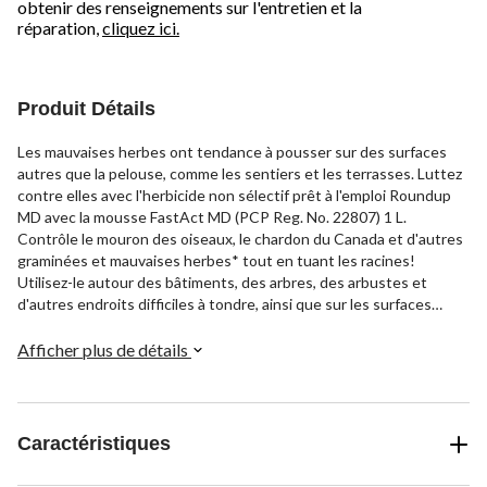
obtenir des renseignements sur l'entretien et la
réparation,
cliquez ici.
Produit Détails
Les mauvaises herbes ont tendance à pousser sur des surfaces
autres que la pelouse, comme les sentiers et les terrasses. Luttez
contre elles avec l'herbicide non sélectif prêt à l'emploi Roundup
MD avec la mousse FastAct MD (PCP Reg. No. 22807) 1 L.
Contrôle le mouron des oiseaux, le chardon du Canada et d'autres
graminées et mauvaises herbes* tout en tuant les racines!
Utilisez-le autour des bâtiments, des arbres, des arbustes et
d'autres endroits difficiles à tondre, ainsi que sur les surfaces
dures comme les allées et les entrées. Il suffit de régler la buse et
de vaporiser. La mousse FastAct MD vous permet pendant 5
Afficher plus de détails
minutes de voir précisément où vous avez vaporisé. Il résiste à la
pluie en 2 heures. Les résultats sont visibles en aussi peu que 24
heures. *Lutte contre la plupart des graminées et mauvaises
herbes annuelles et vivaces, telles que le chiendent, le mouron des
Caractéristiques
oiseaux, l'herbe à poux, la renouée, l'herbe à puce, le chardon du
Canada, l'asclépiade et le liseron.