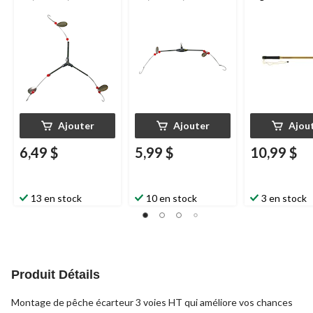
tournantes et perles
tournantes et perles
Ajouter
Ajouter
Ajou
6,49 $
5,99 $
10,99 $
13 en stock
10 en stock
3 en stock
Produit Détails
Montage de pêche écarteur 3 voies HT qui améliore vos chances