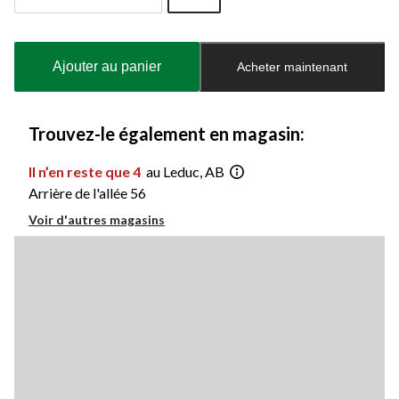
Quantité
mise
à
Ajouter au panier
Acheter maintenant
jour
à
1
Trouvez-le également en magasin:
Il n’en reste que 4
au Leduc, AB
Arrière de l'allée 56
Voir d'autres magasins