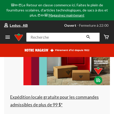
🎒✏️📒Le Retour en classe commence ici. Faites le plein de
fournitures scolaires, d'articles technologiques, de sacs à dos et
plus.📒✏️🎒
Magasinez maintenant
votre
Ouvert
⋅ Fermeture à 22:00
Leduc, AB
magasin
préféré
est
Recherche
Leduc,
AB,
courament
Ouvert,
Fermeture
à
à
22:00
cliquer
pour
changer
Expédition locale gratuite pour les commandes
admissibles de plus de 99 $*