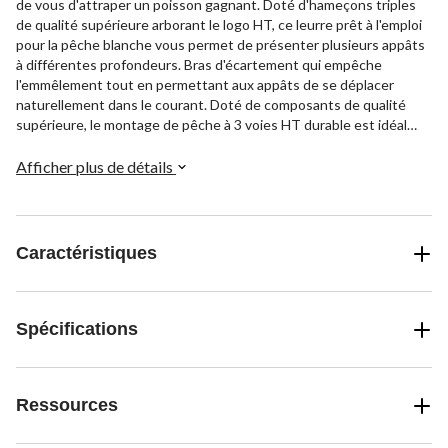
de vous d'attraper un poisson gagnant. Doté d'hameçons triples
de qualité supérieure arborant le logo HT, ce leurre prêt à l'emploi
pour la pêche blanche vous permet de présenter plusieurs appâts
à différentes profondeurs. Bras d'écartement qui empêche
l'emmêlement tout en permettant aux appâts de se déplacer
naturellement dans le courant. Doté de composants de qualité
supérieure, le montage de pêche à 3 voies HT durable est idéal
pour cibler les poissons monstres lorsque vous faites de la pêche
blanche ou pêchez en eau libre.
Afficher plus de détails
Caractéristiques
Spécifications
Ressources