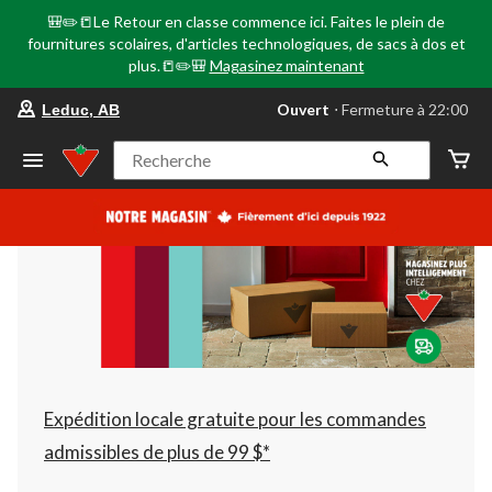
🎒✏️📒Le Retour en classe commence ici. Faites le plein de
fournitures scolaires, d'articles technologiques, de sacs à dos et
plus.📒✏️🎒
Magasinez maintenant
votre
Ouvert
⋅ Fermeture à 22:00
Leduc, AB
magasin
préféré
est
Recherche
Leduc,
AB,
courament
Ouvert,
Fermeture
à
à
22:00
cliquer
pour
changer
Expédition locale gratuite pour les commandes
admissibles de plus de 99 $*