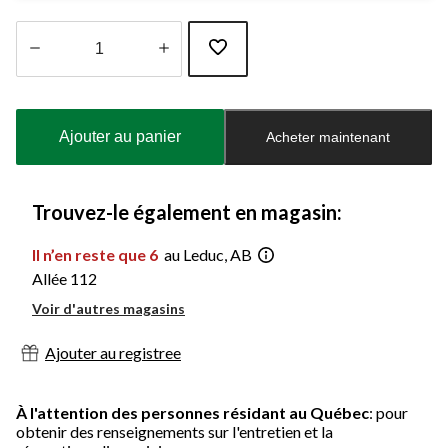
Quantité
mise
à
Ajouter au panier
Acheter maintenant
jour
à
1
Trouvez-le également en magasin:
Il n’en reste que 6
au Leduc, AB
Allée 112
Voir d'autres magasins
Ajouter au registree
À l'attention des personnes résidant au Québec
: pour
obtenir des renseignements sur l'entretien et la