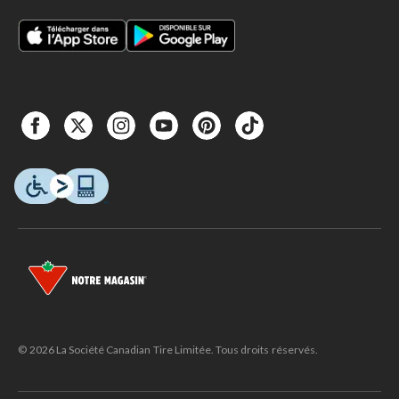
© 2026 La Société Canadian Tire Limitée. Tous droits réservés.