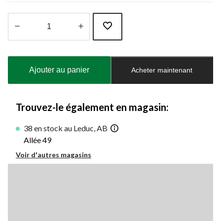
Quantité
mise
à
Ajouter au panier
Acheter maintenant
jour
à
1
Trouvez-le également en magasin:
38 en stock au Leduc, AB
Allée 49
Voir d'autres magasins