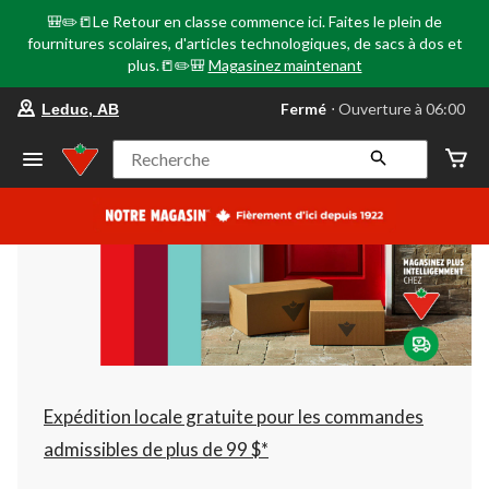
🎒✏️📒Le Retour en classe commence ici. Faites le plein de
fournitures scolaires, d'articles technologiques, de sacs à dos et
plus.📒✏️🎒
Magasinez maintenant
votre
Fermé
⋅ Ouverture à 06:00
Leduc, AB
magasin
préféré
est
Recherche
Leduc,
AB,
courament
Fermé,
Ouverture
à
à
06:00
cliquer
pour
changer
Expédition locale gratuite pour les commandes
admissibles de plus de 99 $*