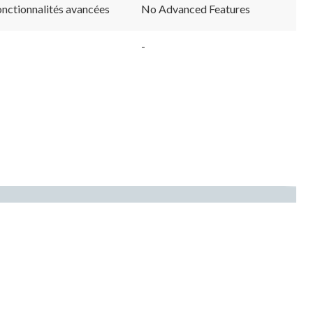
vers
vers
onctionnalités avancées
No Advanced Features
la
la
même
même
page.
page.
-