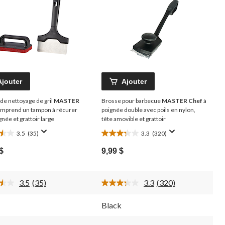
Ajouter
Ajouter
de nettoyage de gril
MASTER
Brosse pour barbecue
MASTER Chef
à
omprend un tampon à récurer
poignée double avec poils en nylon,
gnée et grattoir large
tête amovible et grattoir
3.5
(35)
3.3
(320)
3.3
s)
étoile(s)
$
9,99 $
sur
5.
320
3.5
(35)
3.3
(320)
tions
évaluations
Lire
Lire
les
les
35
320
Black
commentaires.
commentaires.
Lien
Lien