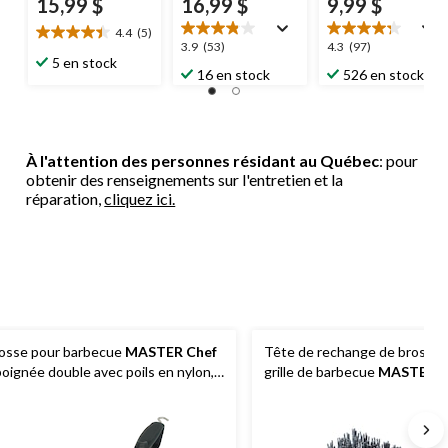
15,99 $
16,99 $
9,99 $
4.4
(5)
4.4
3.9
4.3
3.9
(53)
4.3
(97)
étoile(s)
5 en stock
étoile(s)
étoile(s)
16 en stock
526 en stock
sur
sur
sur
5.
5.
5.
5
53
97
évaluations
évaluations
évaluations
À l'attention des personnes résidant au Québec
: pour
obtenir des renseignements sur l'entretien et la
réparation,
cliquez ici.
osse pour barbecue
MASTER Chef
Tête de rechange de brosse 
poignée double avec poils en nylon,
grille de barbecue
MASTER C
te amovible et grattoir
grattoir et poils en nylon