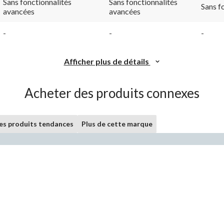
vers
vers
Sans fonctionnalités
Sans fonctionnalités
Sans f
la
la
avancées
avancées
même
même
page.
page.
-
-
-
Afficher plus de détails
Acheter des produits connexes
les produits tendances
Plus de cette marque