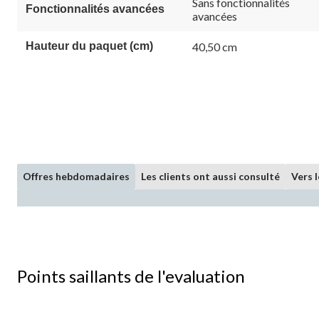
vers
Sans fonctionnalités
Fonctionnalités avancées
la
avancées
même
page.
Hauteur du paquet (cm)
40,50 cm
Offres hebdomadaires
Les clients ont aussi consulté
Vers 
Points saillants de l'evaluation