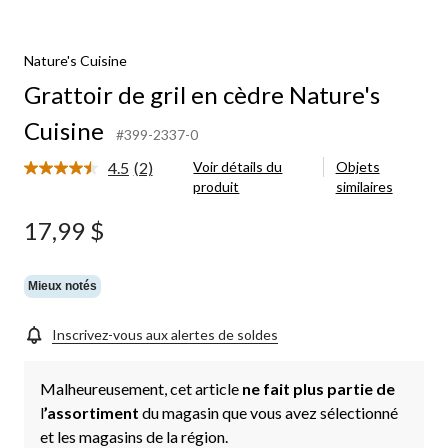
de
gril
en
Nature's Cuisine
cèdre
Nature's
Grattoir de gril en cèdre Nature's
Cuisine
Cuisine
#399-2337-0
4.5
(2)
Voir détails du
Objets
Lire
produit
similaires
les
2
commentaires.
17,99 $
Lien
vers
la
même
Mieux notés
page.
Inscrivez-vous aux alertes de soldes
Malheureusement, cet article
ne fait plus partie de
l
’assortiment
du magasin que vous avez sélectionné
et les magasins de la région.