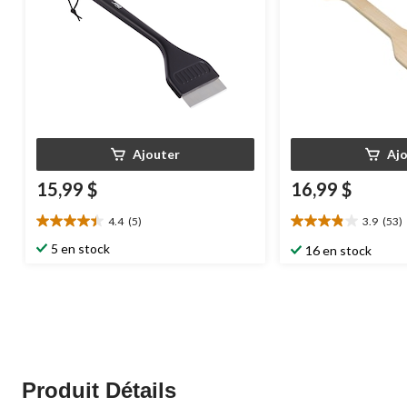
Ajouter
Aj
15,99 $
16,99 $
4.4
(5)
3.9
(53)
4.4
3.9
étoile(s)
étoile(s)
5 en stock
16 en stock
sur
sur
5.
5.
5
53
évaluations
évaluations
Produit Détails