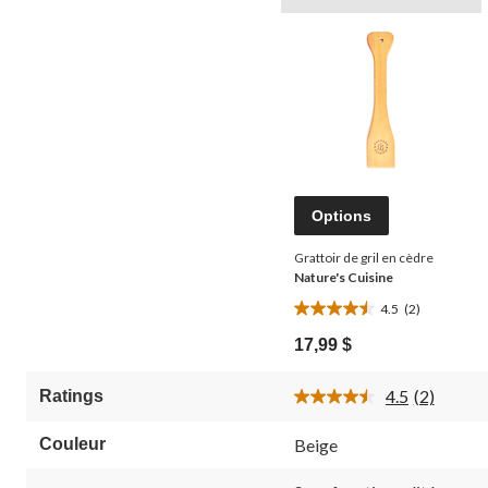
Options
Grattoir de gril en cèdre
Nature's Cuisine
4.5
(2)
4.5
étoile(s)
17,99 $
sur
5.
4.5
(2)
Ratings
2
Lire
évaluations
les
2
Couleur
Beige
commenta
Lien