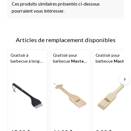
Ces produits similaires présentés ci-dessous
pourraient vous intéresser.
Articles de remplacement disponibles
Grattoir à
Grattoir pour
Grattoir pour
barbecue à long
barbecue
Master
barbecue
Master
manche
MASTER
Chef
en bois dur,
Chef
en bois dur,
Chef
, acier
sans poils, 19 po
sans poils, 15 po
inoxydable