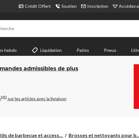
Accédez a
Crédit Offert
Soutien
Inscription
cherche
es hebdo
Liquidation
Patios
Pneus
L’ét
mmandes admissibles de plus
MD
e
sur les articles avec la livraison
ils de barbecue et access...
Brosses et nettoyants pour b..