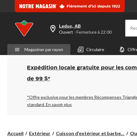
page.
Leduc, AB
Re
votre
Ouvert
⋅ Fermeture à 22:00
magasin
préféré
est
Magasiner par rayon
Circulaire
Offr
Leduc,
AB,
courament
Ouvert,
Expédition locale gratuite pour les co
Fermeture
à
de 99 $*
à
22:00
cliquer
pour
*Offre exclusive pour les membres Récompenses Triangl
changer
standard.
En savoir plus
Accueil
Extérieur
Cuisson d’extérieur et barbe...
Out