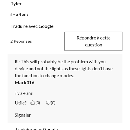
Tyler
il y a 4 ans
Traduire avec Google
Répondre à cette
2 Réponses
question
R :
 This will probably be the problem with you 
device and not the lights as these lights don't have 
the function to change modes.
Mark316
il y a 4 ans
Utile?
(0)
(0)
Signaler
Traduire avec Google