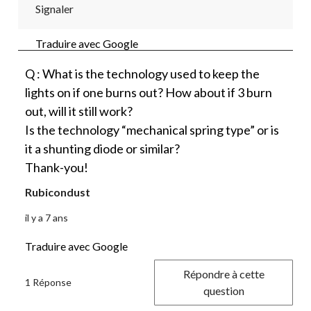
Signaler
Traduire avec Google
Q : What is the technology used to keep the
lights on if one burns out? How about if 3 burn
out, will it still work?
Is the technology “mechanical spring type” or is
it a shunting diode or similar?
Thank-you!
Rubicondust
il y a 7 ans
Traduire avec Google
Répondre à cette
1 Réponse
question