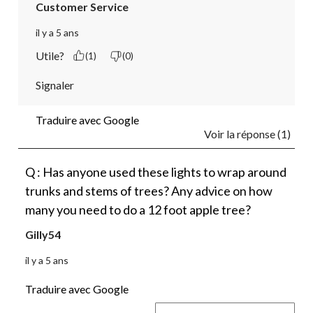
Customer Service
il y a 5 ans
Utile?
(1)
(0)
Signaler
Traduire avec Google
Voir la réponse (1)
Q : Has anyone used these lights to wrap around
trunks and stems of trees? Any advice on how
many you need to do a 12 foot apple tree?
Gilly54
il y a 5 ans
Traduire avec Google