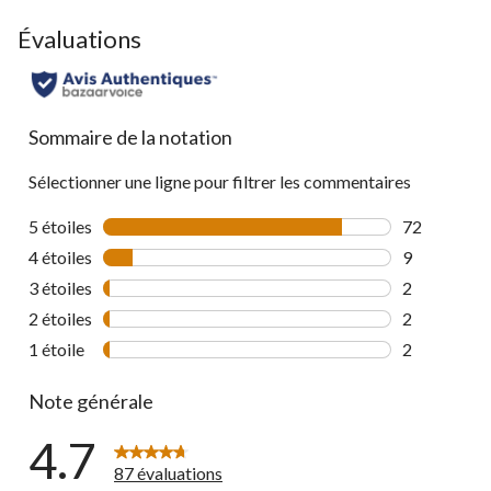
to
go
Évaluations
to
all
reviews
Sommaire de la notation
Sélectionner une ligne pour filtrer les commentaires
5 étoiles
étoiles
72
72 commenta
4 étoiles
étoiles
9
9 commentai
3 étoiles
étoiles
2
2 commentai
2 étoiles
étoiles
2
2 commentai
1 étoile
étoiles
2
2 commentai
Note générale
4.7
87 évaluations