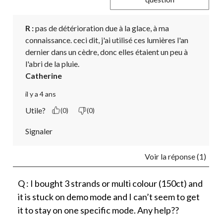
R :
 pas de détérioration due à la glace, à ma 
connaissance. ceci dit, j'ai utilisé ces lumières l'an 
dernier dans un cèdre, donc elles étaient un peu à 
l'abri de la pluie.
Catherine
il y a 4 ans
Utile?
(0)
(0)
Signaler
Voir la réponse (1)
Q : I bought 3 strands or multi colour (150ct) and
it is stuck on demo mode and I can’t seem to get
it to stay on one specific mode. Any help??