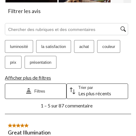
Filtrer les avis
Zone de recherche de sujet et d'avis
luminosité
la satisfaction
achat
couleur
prix
présentation
Afficher plus de filtres
Trier par
Filtres
Les plus récents
1
1 – 5 sur 87 commentaire
à
5
sur
87
5 étoile(s) sur 5.
commentaire.
Great Illumination