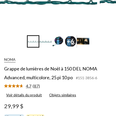
+6
NOMA
Grappe de lumières de Noël à 150 DEL NOMA
Advanced, multicolore, 25 pi 10 po
#151-3856-6
4.7
(87)
Lire
les
Voir détails du produit
Objets similaires
87
commentaires.
Lien
29,99 $
vers
la