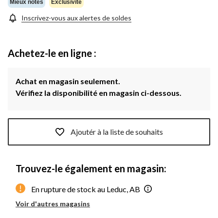
même
Mieux notés
Exclusivité
page.
Inscrivez-vous aux alertes de soldes
Achetez-le en ligne :
Achat en magasin seulement.
Vérifiez la disponibilité en magasin ci-dessous.
Ajoutér à la liste de souhaits
Trouvez-le également en magasin:
En rupture de stock au Leduc, AB
Voir d'autres magasins