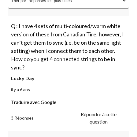
Trier par
Réponses les plus utiles
Q : I have 4 sets of multi-coloured/warm white
version of these from Canadian Tire; however, I
can’t get them to sync (i.e. be on the same light
setting) when I connect them to each other.
How do you get 4 connected strings to be in
sync?
Lucky Day
il y a 6 ans
Traduire avec Google
Répondre à cette
3 Réponses
question