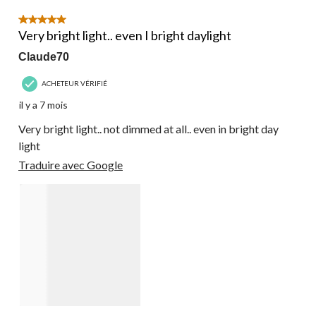
5 étoile(s) sur 5.
Very bright light.. even I bright daylight
Claude70
ACHETEUR VÉRIFIÉ
il y a 7 mois
Very bright light.. not dimmed at all.. even in bright day
light
Traduire avec Google