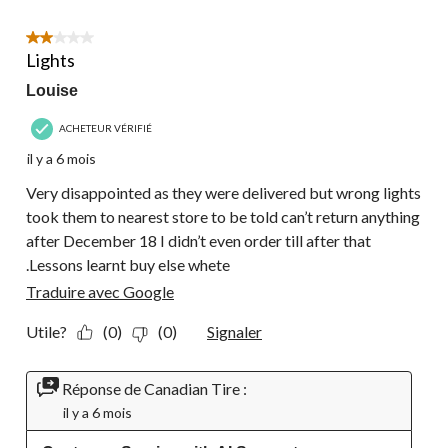
2 étoile(s) sur 5.
Lights
Louise
ACHETEUR VÉRIFIÉ
il y a 6 mois
Very disappointed as they were delivered but wrong lights
took them to nearest store to be told can’t return anything
after December 18 I didn’t even order till after that
.Lessons learnt buy else whete
Traduire avec Google
Utile?
(0)
(0)
Signaler
Réponse de Canadian Tire :
il y a 6 mois