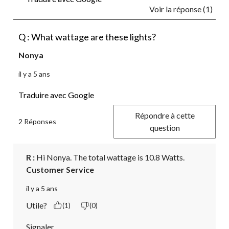
Voir la réponse (1)
Q : What wattage are these lights?
Nonya
il y a 5 ans
Traduire avec Google
Répondre à cette
2 Réponses
question
R :
 Hi Nonya. The total wattage is 10.8 Watts.
Customer Service
il y a 5 ans
Utile?
(1)
(0)
Signaler