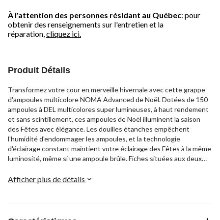
À l'attention des personnes résidant au Québec
: pour
obtenir des renseignements sur l'entretien et la
réparation,
cliquez ici.
Produit Détails
Transformez votre cour en merveille hivernale avec cette grappe
d'ampoules multicolore NOMA Advanced de Noël. Dotées de 150
ampoules à DEL multicolores super lumineuses, à haut rendement
et sans scintillement, ces ampoules de Noël illuminent la saison
des Fêtes avec élégance. Les douilles étanches empêchent
l'humidité d'endommager les ampoules, et la technologie
d'éclairage constant maintient votre éclairage des Fêtes à la même
luminosité, même si une ampoule brûle. Fiches situées aux deux
extrémités qui vous permettent de connecter jusqu'à 20 jeux de
lumières à une seule prise.
Afficher plus de détails