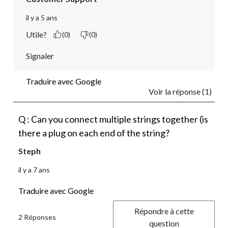
il y a 5 ans
Utile?
(0)
(0)
Signaler
Traduire avec Google
Voir la réponse (1)
Q : Can you connect multiple strings together (is
there a plug on each end of the string?
Steph
il y a 7 ans
Traduire avec Google
Répondre à cette
2 Réponses
question