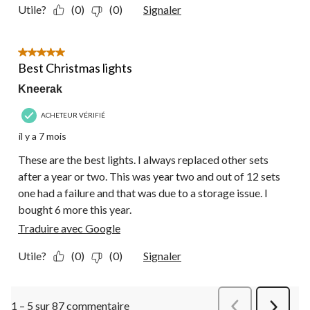
Utile?
(0)
(0)
Signaler
5 étoile(s) sur 5.
Best Christmas lights
Kneerak
ACHETEUR VÉRIFIÉ
il y a 7 mois
These are the best lights. I always replaced other sets
after a year or two. This was year two and out of 12 sets
one had a failure and that was due to a storage issue. I
bought 6 more this year.
Traduire avec Google
Utile?
(0)
(0)
Signaler
1 – 5 sur 87 commentaire
Précédentcommen
Suivant