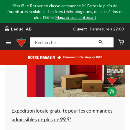
🎒✏️📒Le Retour en classe commence ici. Faites le plein de
fournitures scolaires, d'articles technologiques, de sacs à dos et
plus.📒✏️🎒
Magasinez maintenant
votre
Ouvert
⋅ Fermeture à 22:00
Leduc, AB
magasin
préféré
est
Recherche
Leduc,
AB,
courament
Ouvert,
Fermeture
à
à
22:00
cliquer
pour
changer
Expédition locale gratuite pour les commandes
admissibles de plus de 99 $*