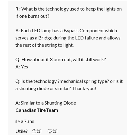
R :
 What is the technology used to keep the lights on 
if one burns out?

A: Each LED lamp has a Bypass Component which 
serves as a Bridge during the LED failure and allows 
the rest of the string to light.

Q: How about if 3 burn out, will it still work? 

A: Yes

Q: Is the technology ?mechanical spring type? or is it 
a shunting diode or similar? Thank-you! 

A: Similar to a Shunting Diode
CanadianTireTeam
il y a 7 ans
Utile?
(1)
(1)