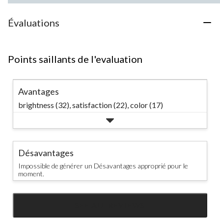
Évaluations
Points saillants de l'evaluation
Avantages
brightness (32),
satisfaction (22),
color (17)
Désavantages
Impossible de générer un Désavantages approprié pour le
moment.
SEE ALL REVIEWS
Click