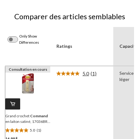
Comparer des articles semblables
Only Show
Differences
Ratings
Capacité
Consultation en cours
5.0
(1)
Service
Lire
léger
1
commentaire.
Lien
vers
la
même
page.
Grand crochet
Command
en laiton satiné, 17036BR-
EF, 1 crochet, 1 bande
5.0
(1)
5.0
16,99 $