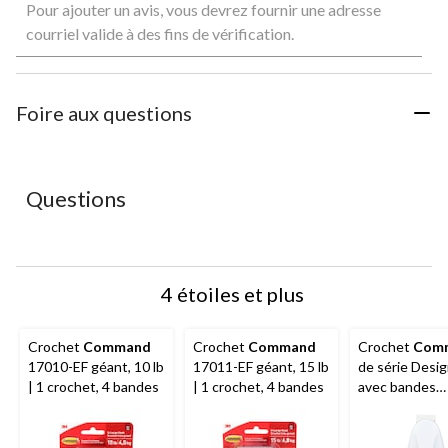
Pour ajouter un avis, vous devrez fournir une adresse
pour
pour
pour
pour
pour
évaluer
évaluer
évaluer
évaluer
évaluer
courriel valide à des fins de vérification.
l'article
l'article
l'article
l'article
l'article
à
à
à
à
à
1
2
3
4
5
étoile.
étoiles.
étoiles.
étoiles.
étoiles.
Foire aux questions
Cette
Cette
Cette
Cette
Cette
action
action
action
action
action
ouvrira
ouvrira
ouvrira
ouvrira
ouvrira
le
le
le
le
le
Questions
formulaire
formulaire
formulaire
formulaire
formulaire
de
de
de
de
de
soumission.
soumission.
soumission.
soumission.
soumission.
4 étoiles et plus
Crochet
Command
Crochet
Command
Crochet
Com
17010-EF géant, 10 lb
17011-EF géant, 15 lb
de série Desi
| 1 crochet, 4 bandes
| 1 crochet, 4 bandes
avec bandes
adhésives, gra
blanc, 5 lb, paq