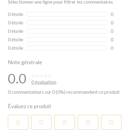
Sélectionner une ligne pour filtrer les commentaires
0 étoile
étoiles
0
0 commentai
0 étoile
étoiles
0
0 commentai
0 étoile
étoiles
0
0 commentai
0 étoile
étoiles
0
0 commentai
0 étoile
étoiles
0
0 commentai
Note générale
0.0
0 évaluation
0 commentateurs sur 0 (0%) recommandent ce produit
Évaluez ce produit
Sélectionnez
Sélectionnez
Sélectionnez
Sélectionnez
Sélectionnez