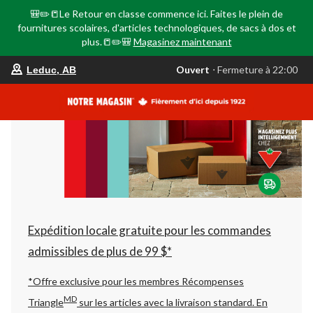
🎒✏️📒Le Retour en classe commence ici. Faites le plein de
fournitures scolaires, d'articles technologiques, de sacs à dos et
plus.📒✏️🎒
Magasinez maintenant
votre
Ouvert
⋅ Fermeture à 22:00
Leduc, AB
magasin
préféré
est
Leduc,
AB,
courament
Ouvert,
Fermeture
à
à
22:00
cliquer
pour
changer
Expédition locale gratuite pour les commandes
admissibles de plus de 99 $*
*Offre exclusive pour les membres Récompenses
MD
Triangle
sur les articles avec la livraison standard.
En