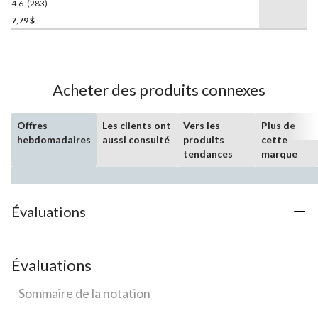
4.6
(283)
4.6
étoile(s)
7,79 $
sur
5.
283
évaluations
Acheter des produits connexes
Offres
Les clients ont
Vers les
Plus de
hebdomadaires
aussi consulté
produits
cette
tendances
marque
Évaluations
Évaluations
Sommaire de la notation