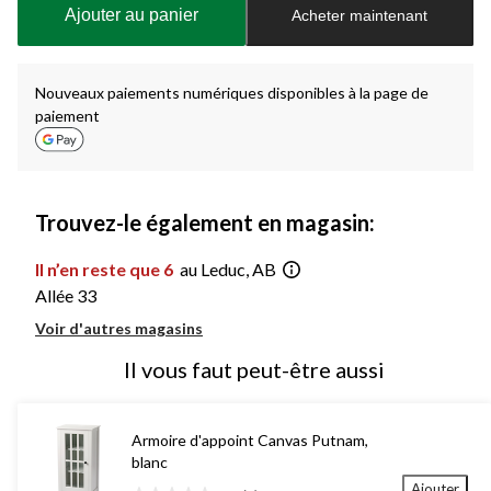
à
Ajouter au panier
Acheter maintenant
jour
à
1
Nouveaux paiements numériques disponibles à la page de
paiement
Trouvez-le également en magasin:
Il n’en reste que 6
au Leduc, AB
Allée 33
Voir d'autres magasins
Il vous faut peut-être aussi
Armoire d'appoint Canvas Putnam,
blanc
Ajouter