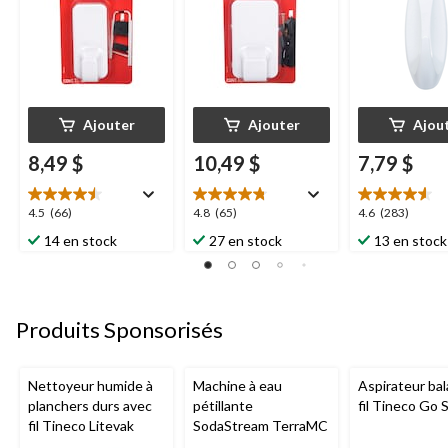
Ajouter
Ajouter
Ajou
8,49 $
10,49 $
7,79 $
4.5
4.8
4.6
4.5
(66)
4.8
(65)
4.6
(283)
étoile(s)
étoile(s)
étoile(s)
14 en stock
27 en stock
13 en stock
sur
sur
sur
5.
5.
5.
66
65
283
évaluations
évaluations
évaluations
Produits Sponsorisés
Nettoyeur humide à
Machine à eau
Aspirateur bal
planchers durs avec
pétillante
fil Tineco Go S
fil Tineco Litevak
SodaStream TerraMC