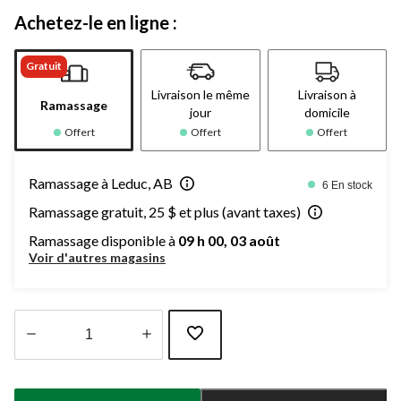
Achetez-le en ligne :
Gratuit
Livraison le même
Livraison à
Ramassage
jour
domicile
Offert
Offert
Offert
Ramassage à Leduc, AB
6 En stock
Ramassage gratuit, 25 $ et plus (avant taxes)
Ramassage disponible à
09 h 00, 03 août
Voir d'autres magasins
Quantité
mise