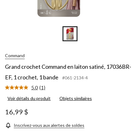
Command
Grand crochet Command en laiton satiné, 17036BR-
EF, 1 crochet, 1 bande
#061-2134-4
5.0
(1)
Lire
1
Voir détails du produit
Objets similaires
commentaire.
Lien
vers
16,99 $
la
même
page.
Inscrivez-vous aux alertes de soldes