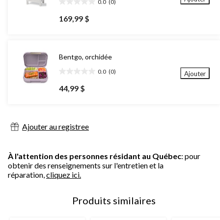
0.0
(0)
0.0
étoile(s)
169,99 $
sur
5.
Bentgo, orchidée
0.0
(0)
Ajouter
0.0
étoile(s)
44,99 $
sur
5.
Ajouter au registree
À l'attention des personnes résidant au Québec
: pour
obtenir des renseignements sur l'entretien et la
réparation,
cliquez ici.
Produits similaires