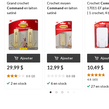
Grand crochet
Crochet moyen
Crochet
Com
Command
en laiton
Command
en laiton
17011-EF géan
satiné
satiné
| 1 crochet, 4
Ajouter
Ajouter
Ajou
29,99 $
12,99 $
10,49 $
3.0
(2)
0.0
(0)
3.0
0.0
4.8
4.8
(65)
étoile(s)
étoile(s)
2 en stock
6 en stock
étoile(s)
27 en stock
sur
sur
sur
5.
5.
5.
2
65
évaluations
évaluations