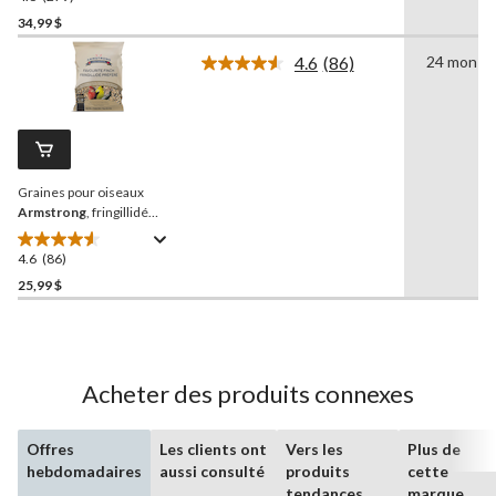
étoile(s)
34,99 $
sur
4.6
(86)
24 mon
5.
Lire
279
les
86
évaluations
commentaires.
Lien
vers
la
Graines pour oiseaux
même
page.
Armstrong
, fringillidé
préféré, 7 kg
4.6
(86)
4.6
étoile(s)
25,99 $
sur
5.
86
évaluations
Acheter des produits connexes
Offres
Les clients ont
Vers les
Plus de
hebdomadaires
aussi consulté
produits
cette
tendances
marque