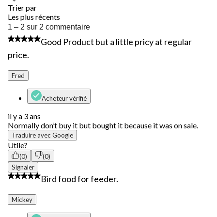
Trier par
Les plus récents
1
1 – 2 sur 2 commentaire
à
4 étoile(s) sur 5.
Good Product but a little pricy at regular
2
sur
price.
2
commentaire.
Fred
Acheteur vérifié
il y a 3 ans
Normally don’t buy it but bought it because it was on sale.
Traduire avec Google
Utile?
(0)
(0)
Signaler
5 étoile(s) sur 5.
Bird food for feeder.
Mickey