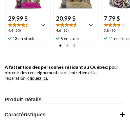
29,99 $
20,99 $
7,79 $
4.4
4.6
3.8
4.4
(30)
4.6
(85)
3.8
(90)
étoile(s)
étoile(s)
étoile(s)
13 en stock
5 en stock
41 en stock
sur
sur
sur
5.
5.
5.
30
85
90
évaluations
évaluations
évaluations
À l'attention des personnes résidant au Québec
: pour
obtenir des renseignements sur l'entretien et la
réparation,
cliquez ici.
Produit Détails
Caractéristiques