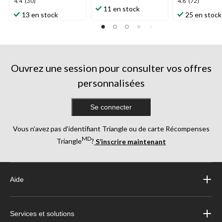
4.4
4.6
4.4
(30)
4.6
(72)
étoile(s)
11 en stock
étoile(s)
étoile(s)
13 en stock
25 en stock
sur
sur
sur
5.
5.
5.
7
30
72
évaluations
évaluations
évaluations
Ouvrez une session pour consulter vos offres
personnalisées
Se connecter
Vous n’avez pas d’identifiant Triangle ou de carte Récompenses
MD
Triangle
?
S’inscrire maintenant
Aide
Services et solutions