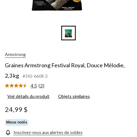
Armstrong
Graines Armstrong Festival Royal, Douce Mélodie,
2,3 kg
#142-6608-2
4.5
(2)
Lire
les
Voir détails du produit
Objets similaires
2
commentaires.
Lien
24,99 $
vers
la
même
Mieux notés
page.
Inscrivez-vous aux alertes de soldes