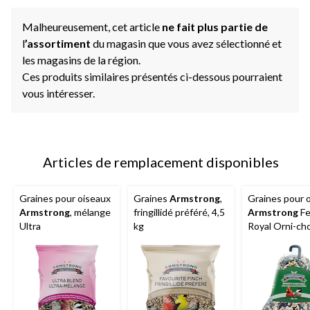
Malheureusement, cet article
ne fait plus partie de
l
’assortiment
du magasin que vous avez sélectionné et
les magasins de la région.
Ces produits similaires présentés ci-dessous pourraient
vous intéresser.
Articles de remplacement disponibles
Graines pour oiseaux
Graines
Armstrong
,
Graines pour 
Armstrong
, mélange
fringillidé préféré, 4,5
Armstrong
Fe
Ultra
kg
Royal Orni-cho
g