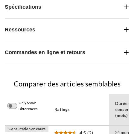
Spécifications
Ressources
Commandes en ligne et retours
Comparer des articles semblables
Only Show
Durée de
Differences
Ratings
conserva
(mois)
Consultation en cours
4.5
(2)
24 mon