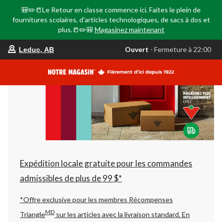
🎒✏️📒Le Retour en classe commence ici. Faites le plein de
fournitures scolaires, d'articles technologiques, de sacs à dos et
plus.📒✏️🎒
Magasinez maintenant
votre
Ouvert
⋅ Fermeture à 22:00
Leduc, AB
magasin
préféré
est
Leduc,
AB,
courament
Ouvert,
Fermeture
à
à
22:00
cliquer
pour
changer
Expédition locale gratuite pour les commandes
admissibles de plus de 99 $*
*Offre exclusive pour les membres Récompenses
MD
Triangle
sur les articles avec la livraison standard.
En