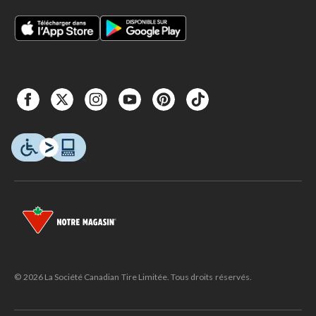
© 2026 La Société Canadian Tire Limitée. Tous droits réservés.