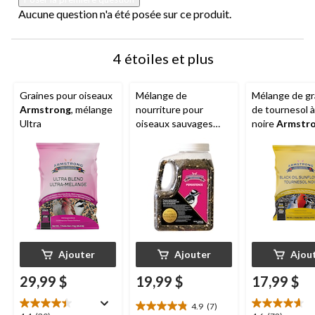
Aucune question n'a été posée sur ce produit.
4 étoiles et plus
Graines pour oiseaux
Mélange de
Mélange de gr
Armstrong
, mélange
nourriture pour
de tournesol à
Ultra
oiseaux sauvages
noire
Armstr
Armstrong
Festival
haute énergie,
Royal Persistance
Tenace, bidon de 2 kg
pour pics mineurs
Ajouter
Ajouter
Ajou
29,99 $
19,99 $
17,99 $
4.9
(7)
4.9