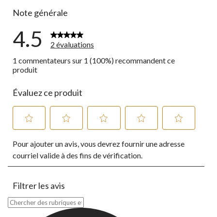
Note générale
4.5
2 évaluations
1 commentateurs sur 1 (100%) recommandent ce
produit
Évaluez ce produit
Sélectionnez
Sélectionnez
Sélectionnez
Sélectionnez
Sélectionnez
Pour ajouter un avis, vous devrez fournir une adresse
pour
pour
pour
pour
pour
évaluer
évaluer
évaluer
évaluer
évaluer
courriel valide à des fins de vérification.
l'article
l'article
l'article
l'article
l'article
à
à
à
à
à
1
2
3
4
5
Filtrer les avis
étoile.
étoiles.
étoiles.
étoiles.
étoiles.
Cette
Cette
Cette
Cette
Cette
Zone de recherche de sujet et d'avis
action
action
action
action
action