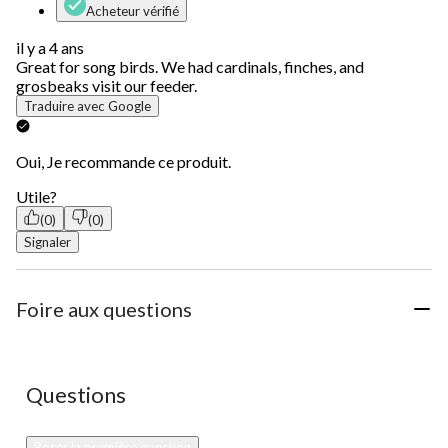
Acheteur vérifié
il y a 4 ans
Great for song birds. We had cardinals, finches, and
grosbeaks visit our feeder.
Traduire avec Google
Oui, Je recommande ce produit.
Utile?
(0)
(0)
Signaler
Foire aux questions
Aucune question n'a été posée sur ce produit.
Questions
Poser la première question