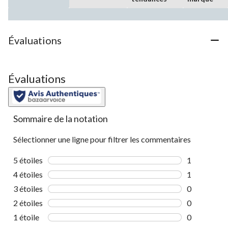
Évaluations
Évaluations
Sommaire de la notation
Sélectionner une ligne pour filtrer les commentaires
5 étoiles
étoiles
1
1 commentai
4 étoiles
étoiles
1
1 commentai
3 étoiles
étoiles
0
0 commentai
2 étoiles
étoiles
0
0 commentai
1 étoile
étoiles
0
0 commentai