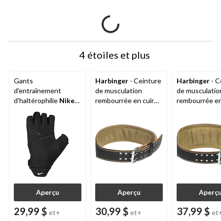
4 étoiles et plus
Gants
Harbinger
- Ceinture
Harbinger
- C
d'entraînement
de musculation
de musculatio
d'haltérophilie
Nike
rembourrée en cuir
rembourrée en
Vapor, unisexe, choix
noir, 4 po
noir, 6 po
de tailles
Aperçu
Aperçu
Aperç
29,99 $
30,99 $
37,99 $
et+
et+
et