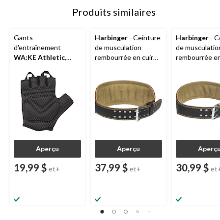
Produits similaires
Gants
Harbinger
- Ceinture
Harbinger
- C
d'entraînement
de musculation
de musculatio
WA:KE Athletic
,
rembourrée en cuir
rembourrée en
plusieurs tailles
noir, 6 po
noir, 4 po
Aperçu
Aperçu
Aperç
19,99 $
37,99 $
30,99 $
et+
et+
et