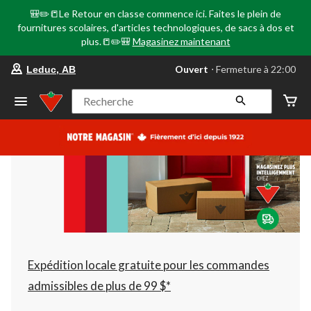
🎒✏️📒Le Retour en classe commence ici. Faites le plein de
fournitures scolaires, d'articles technologiques, de sacs à dos et
plus.📒✏️🎒
Magasinez maintenant
votre
Ouvert
⋅ Fermeture à 22:00
Leduc, AB
magasin
préféré
est
Recherche
Leduc,
AB,
courament
Ouvert,
Fermeture
à
à
22:00
cliquer
pour
changer
Expédition locale gratuite pour les commandes
admissibles de plus de 99 $*