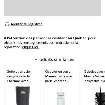
Ajouter au registree
À l'attention des personnes résidant au Québec
: pour
obtenir des renseignements sur l'entretien et la
réparation,
cliquez ici.
Produits similaires
Gobelet en acier
Gobelet en verre
Gobelet avec 
inoxydable isolé
Manna
Swing avec
Manna
Swivel,
Thermos
avec
paille, choix de
inoxydable, 40
couvercle
couleurs, 24 oz
verrouillable, sans
BPA, choix de
couleurs, 18 oz