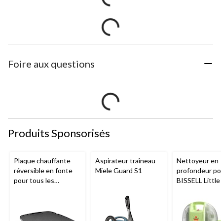
Foire aux questions
Produits Sponsorisés
Plaque chauffante
Aspirateur traîneau
Nettoyeur en
réversible en fonte
Miele Guard S1
profondeur por
pour tous les
BISSELL Littl
barbecues portatifs
Mini avec fil p
au gaz Napoleon de
tapis et tissus
série Q285
d'ameublemen