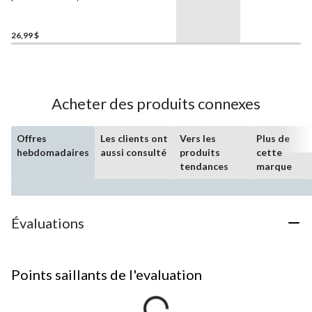
avec couvercle anti-
éclaboussures
Manna
,
choix varié, 355 mL, paq. 2
26,99 $
Acheter des produits connexes
Offres
Les clients ont
Vers les
Plus de
hebdomadaires
aussi consulté
produits
cette
tendances
marque
Évaluations
Points saillants de l'evaluation