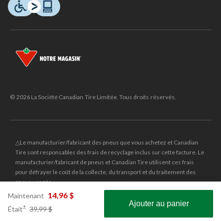
© 2026 La Société Canadian Tire Limitée. Tous droits réservés.
△Le manufacturier/fabricant des pneus que vous achetez et Canadian
Tire sont responsables des frais de recyclage inclus sur cette facture. Le
manufacturier/fabricant de pneus et Canadian Tire utilisent ces frais
pour défrayer le coût de la collecte, du transport et du traitement des
pneus usagés.
MD
CANADIAN TIRE
et le logo du triangle CANADIAN TIRE sont des
14,96 $
Maintenant
Ajouter au panier
marques de commerce déposées de la Société Canadian Tire Limitée.
prix
±
Était
39,99 $
Obtenez les plus récentes offres!
était