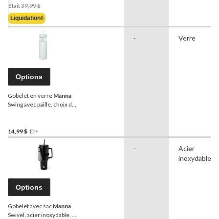
Prix
Était
39,99 $
Était
Liquidation◊
39,99 $
-
Verre
Options
Gobelet en verre
Manna
Swing avec paille, choix de
couleurs, 24 oz
14,99 $
Et+
-
Acier
inoxydable
Options
Gobelet avec sac
Manna
Swivel, acier inoxydable, 40