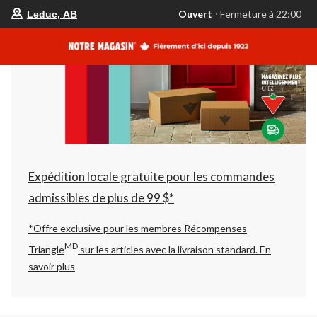
votre
Ouvert
⋅ Fermeture à 22:00
Leduc, AB
magasin
préféré
est
Leduc,
AB,
courament
Ouvert,
Fermeture
à
à
22:00
cliquer
pour
changer
Expédition locale gratuite pour les commandes
admissibles de plus de 99 $*
*Offre exclusive pour les membres Récompenses
MD
Triangle
sur les articles avec la livraison standard.
En
savoir plus