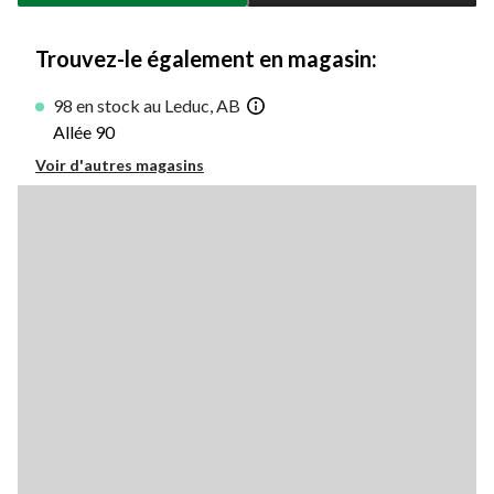
à
1
Trouvez-le également en magasin:
98 en stock au Leduc, AB
Allée 90
Voir d'autres magasins