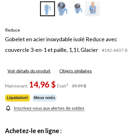
Reduce
Gobelet en acier inoxydable isolé Reduce avec
couvercle 3-en-1 et paille, 1,1 l, Glacier
#142-6437-8
Voir détails du produit
Objets similaires
14,96 $
prix
±
Maintenant
Était
39,99 $
était
39,99 $
Liquidation◊
Mieux notés
Inscrivez-vous aux alertes de soldes
Achetez-le en ligne :