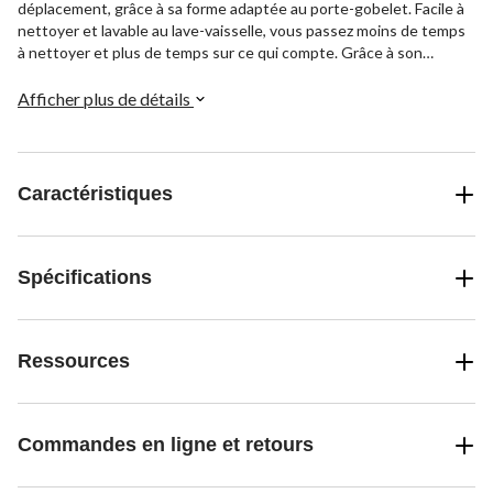
déplacement, grâce à sa forme adaptée au porte-gobelet. Facile à
nettoyer et lavable au lave-vaisselle, vous passez moins de temps
à nettoyer et plus de temps sur ce qui compte. Grâce à son
couvercle breveté Sip-It-Your-Way, vous pouvez choisir de siroter
tranquillement, de prendre un verre ou de vous hydrater à toute
Afficher plus de détails
allure!
Caractéristiques
Spécifications
Ressources
Commandes en ligne et retours