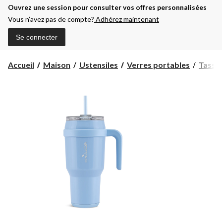
Ouvrez une session pour consulter vos offres personnalisées
Vous n’avez pas de compte?
Adhérez maintenant
Se connecter
Accueil
Maison
Ustensiles
Verres portables
Tasses