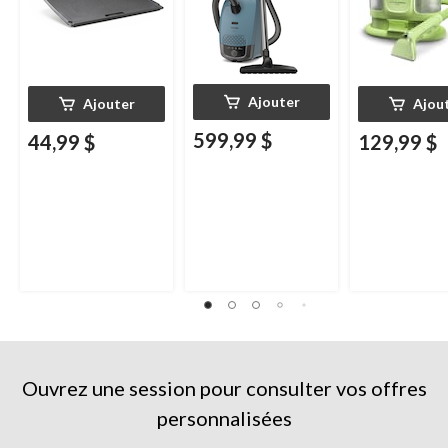
Ajouter
Ajouter
Ajou
599,99 $
44,99 $
129,99 $
Ouvrez une session pour consulter vos offres
personnalisées