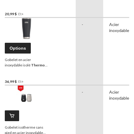
oz
20,99 $
Et+
-
Acier
inoxydable
Options
Gobelet en acier
inoxydable isolé
Thermos
avec couvercle
verrouillable, sans BPA,
choix de couleurs, 18 oz
36,99 $
Et+
-
Acier
inoxydable
Gobelet isotherme sans
pied en acier inoxydable