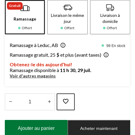
Gratuit
Livraison le même
Livraison à
Ramassage
jour
domicile
Offert
Offert
Offert
Ramassage à Leduc, AB
98 En stock
Ramassage gratuit, 25 $ et plus (avant taxes)
Obtenez-le dès aujourd’hui!
Ramassage disponible à
11 h 30, 29 juil.
Voir d'autres magasins
Quantité
mise
à
Ajouter au panier
Acheter maintenant
jour