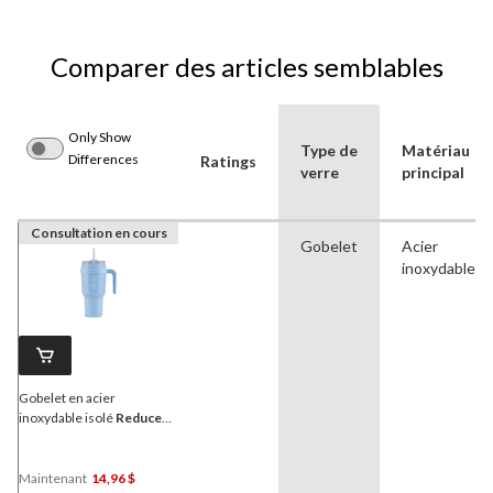
Comparer des articles semblables
Only Show
Type de
Matériau
Differences
Ratings
verre
principal
Consultation en cours
Gobelet
Acier
inoxydable
Gobelet en acier
inoxydable isolé
Reduce
avec couvercle 3-en-1 et
paille, 1,1 l, Glacier
Maintenant
14,96 $