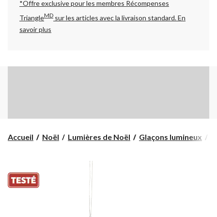
*Offre exclusive pour les membres Récompenses
MD
Triangle
sur les articles avec la livraison standard.
En
savoir plus
G
Accueil
Noël
Lumières de Noël
Glaçons lumineux
G
à
D
F
Li
b
pu
7
pi