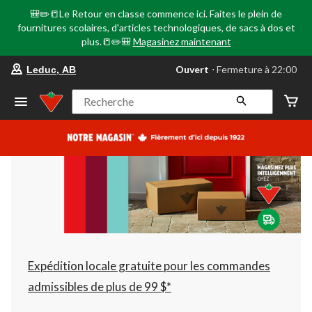
🎒✏️📒Le Retour en classe commence ici. Faites le plein de
fournitures scolaires, d'articles technologiques, de sacs à dos et
plus.📒✏️🎒
Magasinez maintenant
votre
Ouvert
⋅ Fermeture à 22:00
Leduc, AB
magasin
préféré
est
Recherche
Leduc,
AB,
courament
Ouvert,
Fermeture
à
à
22:00
cliquer
pour
changer
Expédition locale gratuite pour les commandes
admissibles de plus de 99 $*