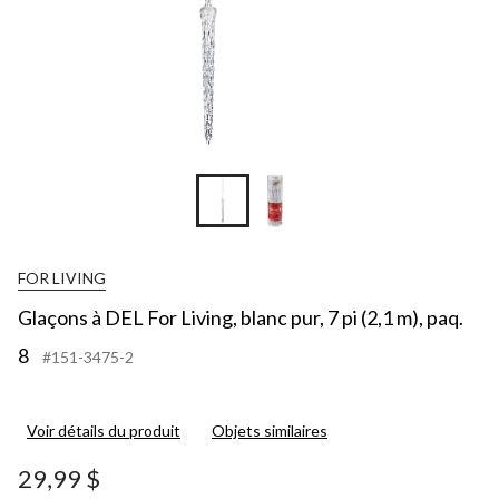
(2
m)
p
8
FOR LIVING
Glaçons à DEL For Living, blanc pur, 7 pi (2,1 m), paq.
8
#151-3475-2
Voir détails du produit
Objets similaires
29,99 $