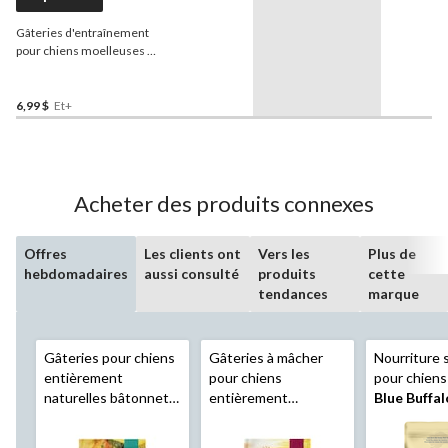
Gâteries d'entraînement
pour chiens moelleuses et
humides
Blue Buffalo
BLUE Bouchées au poulet,
tailles variées
6,99 $
Et+
Acheter des produits connexes
Offres
Les clients ont
Vers les
Plus de
hebdomadaires
aussi consulté
produits
cette
tendances
marque
Gâteries pour chiens
Gâteries à mâcher
Nourriture 
entièrement
pour chiens
pour chiens
naturelles bâtonnets
entièrement
Blue Buffal
au boeuf
Caledon
naturelles bâtonnets
Life Protec
Farms
, 200 g
tendres à l'agneau
Formula, pou