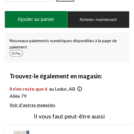
Quantité
mise
à
Ajouter au panier
Acheter maintenant
jour
à
1
Nouveaux paiements numériques disponibles à la page de
paiement
Trouvez-le également en magasin:
Il n’en reste que 6
au Leduc, AB
Allée 79
Voir d'autres magasins
Il vous faut peut-être aussi