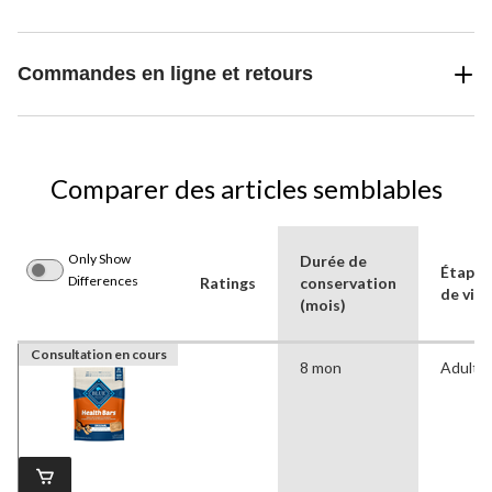
Commandes en ligne et retours
Comparer des articles semblables
Only Show
Durée de
Étape
Differences
Ratings
conservation
de vie
(mois)
Consultation en cours
8 mon
Adulte