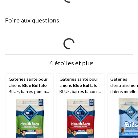
Foire aux questions
4 étoiles et plus
Gâteries santé pour
Gâteries santé pour
Gâteries
chiens
Blue Buffalo
chiens
Blue Buffalo
d'entraînemen
BLUE, barres pommes
BLUE, barres bacon,
chiens moelle
et yogourt, 453 g
oeufs et fromage,
humides
Blue 
453 g
BLUE Bouchée
poulet, tailles