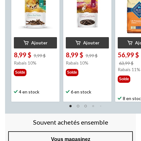
Caledon Farms
, 200
brun, 10,1 k
g
Ajouter
Ajouter
Aj
8,99 $
8,99 $
56,99 $
prix
prix
9,99 $
9,99 $
était
était
Rabais 10%
Rabais 10%
pri
63,99 $
9,99 $
9,99 $
éta
Rabais 11%
Solde
Solde
63,
Solde
4 en stock
6 en stock
8 en sto
Souvent achetés ensemble
Vous magasinez