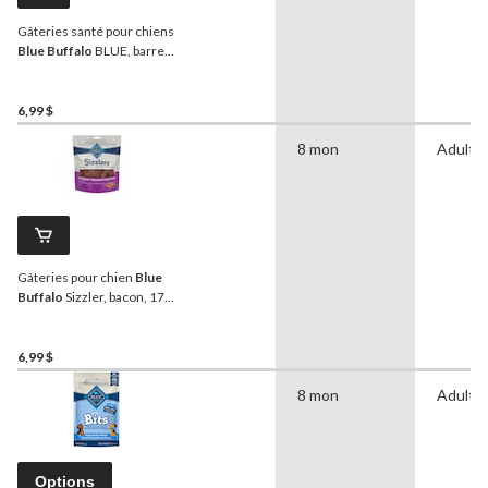
Gâteries santé pour chiens
Blue Buffalo
BLUE, barres
bacon, oeufs et fromage,
453 g
6,99 $
8 mon
Adulte
Gâteries pour chien
Blue
Buffalo
Sizzler, bacon, 170
g
6,99 $
8 mon
Adulte
Options