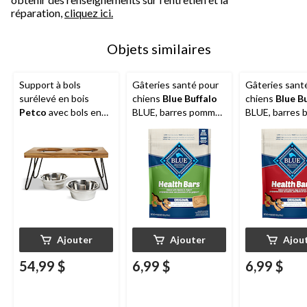
réparation,
cliquez ici.
Objets similaires
Support à bols
Gâteries santé pour
Gâteries sant
surélevé en bois
chiens
Blue Buffalo
chiens
Blue B
Petco
avec bols en
BLUE, barres pommes
BLUE, barres 
acier inoxydable, 4,6
et yogourt, 453 g
oeufs et from
tasses
453 g
Ajouter
Ajouter
Ajou
54,99 $
6,99 $
6,99 $