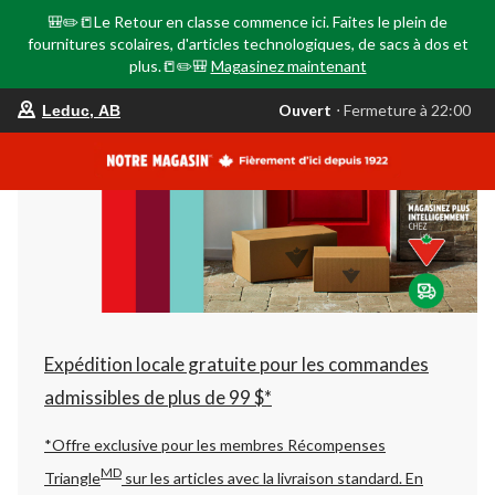
🎒✏️📒Le Retour en classe commence ici. Faites le plein de
fournitures scolaires, d'articles technologiques, de sacs à dos et
plus.📒✏️🎒
Magasinez maintenant
votre
Ouvert
⋅ Fermeture à 22:00
Leduc, AB
magasin
préféré
est
Leduc,
AB,
courament
Ouvert,
Fermeture
à
à
22:00
cliquer
pour
changer
Expédition locale gratuite pour les commandes
admissibles de plus de 99 $*
*Offre exclusive pour les membres Récompenses
MD
Triangle
sur les articles avec la livraison standard.
En