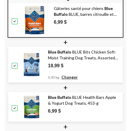
Gâteries santé pour chiens
Blue
Buffalo
BLUE, barres citrouille et
cannelle, 453 g
6,99 $
+
Blue Buffalo
BLUE Bits Chicken Soft-
Moist Training Dog Treats, Assorted
Sizes
18,99 $
Changer
0,45 kg
+
Blue Buffalo
BLUE Health Bars Apple
& Yogurt Dog Treats, 453-g
6,99 $
+