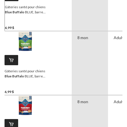
Gâteries santé pour chiens
Blue Buffalo
BLUE, barres
citrouille et cannelle, 453 g
6,99 $
8 mon
Adulte
Gâteries santé pour chiens
Blue Buffalo
BLUE, barres
pommes et yogourt, 453 g
6,99 $
8 mon
Adulte