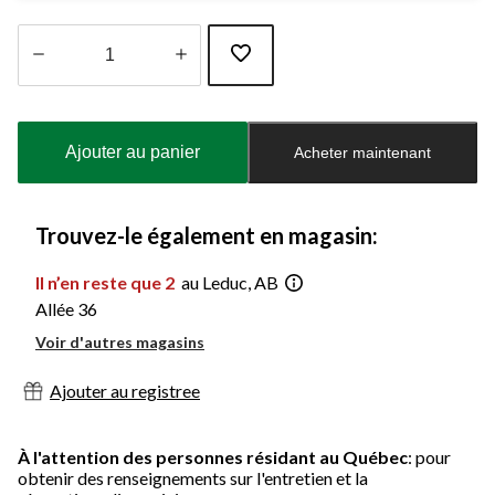
Quantité
mise
à
Ajouter au panier
Acheter maintenant
jour
à
1
Trouvez-le également en magasin:
Il n’en reste que 2
au Leduc, AB
Allée 36
Voir d'autres magasins
Ajouter au registree
À l'attention des personnes résidant au Québec
: pour
obtenir des renseignements sur l'entretien et la