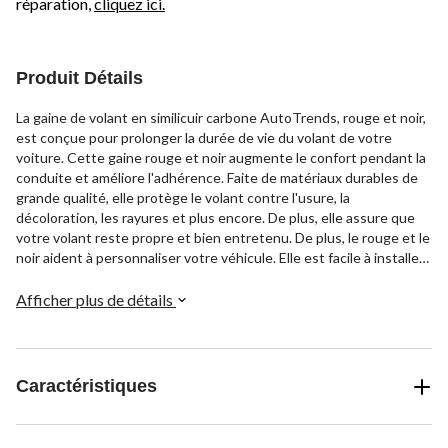
réparation,
cliquez ici.
Produit Détails
La gaine de volant en similicuir carbone AutoTrends, rouge et noir,
est conçue pour prolonger la durée de vie du volant de votre
voiture. Cette gaine rouge et noir augmente le confort pendant la
conduite et améliore l'adhérence. Faite de matériaux durables de
grande qualité, elle protège le volant contre l'usure, la
décoloration, les rayures et plus encore. De plus, elle assure que
votre volant reste propre et bien entretenu. De plus, le rouge et le
noir aident à personnaliser votre véhicule. Elle est facile à installer
et conçue pour s'adapter aux volants de 36,8 à 39,4 cm (14 1/2 à
15 1/2 po) de diamètre. Cette gaine de volant en cuir résiste à
Afficher plus de détails
l'abrasion et à la tension et s'accompagne d'une garantie
d'échange d'un an.
Caractéristiques