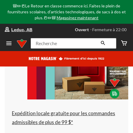
🎒✏️📒Le Retour en classe commence ici. Faites le plein de
fournitures scolaires, d'articles technologiques, de sacs à dos et
plus.📒✏️🎒
Magasinez maintenant
votre
Ouvert
⋅ Fermeture à 22:00
Leduc, AB
magasin
préféré
est
Recherche
Leduc,
AB,
courament
Ouvert,
Fermeture
à
à
22:00
cliquer
pour
changer
Expédition locale gratuite pour les commandes
admissibles de plus de 99 $*