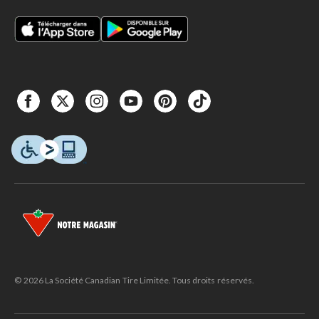
© 2026 La Société Canadian Tire Limitée. Tous droits réservés.