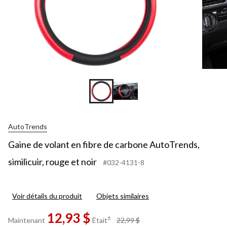
AutoTrends
Gaine de volant en fibre de carbone AutoTrends,
similicuir, rouge et noir
#032-4131-8
Voir détails du produit
Objets similaires
12,93 $
prix
±
Maintenant
Était
22,99 $
était