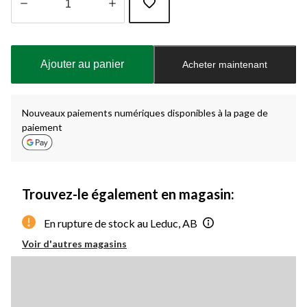
Quantité
mise
à
Ajouter au panier
Acheter maintenant
jour
à
1
Nouveaux paiements numériques disponibles à la page de
paiement
Trouvez-le également en magasin:
En rupture de stock au Leduc, AB
Voir d'autres magasins