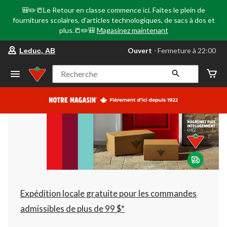
🎒✏️📒Le Retour en classe commence ici. Faites le plein de
fournitures scolaires, d'articles technologiques, de sacs à dos et
plus.📒✏️🎒
Magasinez maintenant
votre
Ouvert
⋅ Fermeture à 22:00
Leduc, AB
magasin
préféré
est
Recherche
Leduc,
AB,
courament
Ouvert,
Fermeture
à
à
22:00
cliquer
pour
changer
Expédition locale gratuite pour les commandes
admissibles de plus de 99 $*