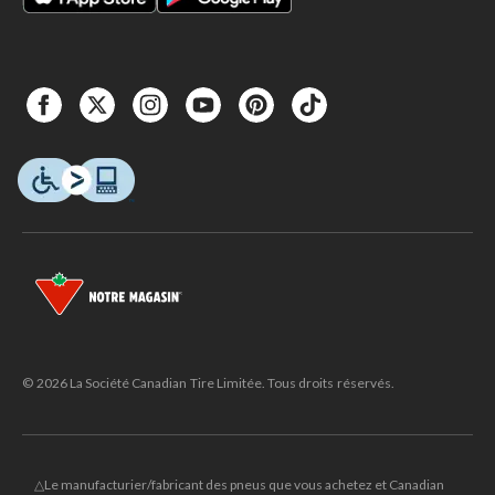
© 2026 La Société Canadian Tire Limitée. Tous droits réservés.
△Le manufacturier/fabricant des pneus que vous achetez et Canadian