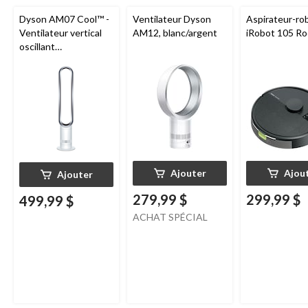
Dyson AM07 Cool™ -
Ventilateur Dyson
Aspirateur-ro
Ventilateur vertical
AM12, blanc/argent
iRobot 105 R
oscillant
programmable avec
télécommande, 10
vitesses,
blanc/argent
Ajouter
Ajou
Ajouter
279,99 $
299,99 $
499,99 $
ACHAT SPÉCIAL