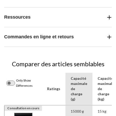
Ressources
Commandes en ligne et retours
Comparer des articles semblables
Capacité
Capacité
Only Show
maximale
maximale
Differences
Ratings
de
de
charge
charge
(g)
(kg)
Consultation en cours
15000 g
15 kg