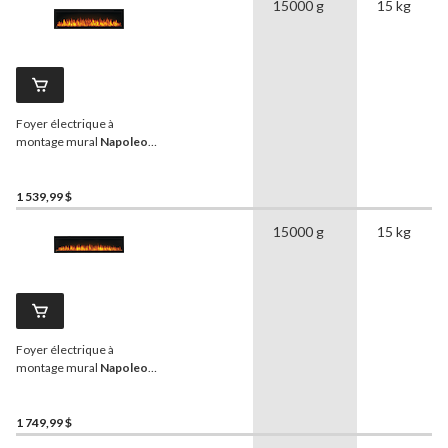
15000 g
15 kg
Foyer électrique à
montage mural
Napoleon
Entice, 60 po, 1 465 W,
télécommande comprise,
noir
1 539,99 $
15000 g
15 kg
Foyer électrique à
montage mural
Napoleon
Entice, 72 po, 1 465 W,
télécommande comprise,
noir
1 749,99 $