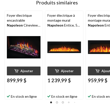
Produits similaires
Foyer électrique
Foyer électrique à
Foyer électriq
encastrable
montage mural
montage mura
Napoleon
Cineview,
Napoleon
Entice, 50
Napoleon
Ent
30 po, 1 465 W,
po, 1 465 W,
po, 1 465 W,
télécommande
télécommande
télécommand
comprise, noir
comprise, noir
comprise, noir
Ajouter
Ajouter
Ajou
899,99 $
1 239,99 $
959,99 $
En stock en ligne
En stock en ligne
En stock en