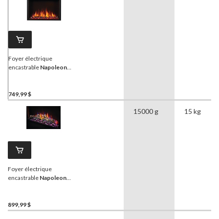
Foyer électrique
encastrable
Napoleon
Cineview, 26 po, 1 465 W,
télécommande comprise,
noir
749,99 $
15000 g
15 kg
Foyer électrique
encastrable
Napoleon
Cineview, 30 po, 1 465 W,
télécommande comprise,
noir
899,99 $