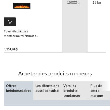
15000 g
15 kg
Foyer électrique à
montage mural
Napoleon
Entice, 50 po, 1 465 W,
télécommande comprise,
noir
1 239,99 $
Acheter des produits connexes
Offres
Les clients ont
Vers les
Plus de
hebdomadaires
aussi consulté
produits
cette
tendances
marque