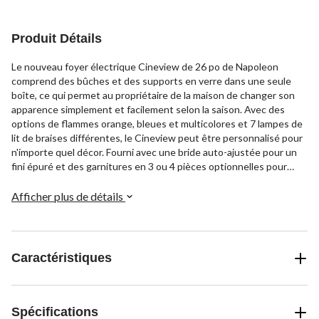
Produit Détails
Le nouveau foyer électrique Cineview de 26 po de Napoleon
comprend des bûches et des supports en verre dans une seule
boîte, ce qui permet au propriétaire de la maison de changer son
apparence simplement et facilement selon la saison. Avec des
options de flammes orange, bleues et multicolores et 7 lampes de
lit de braises différentes, le Cineview peut être personnalisé pour
n'importe quel décor. Fourni avec une bride auto-ajustée pour un
fini épuré et des garnitures en 3 ou 4 pièces optionnelles pour
convertir un vieux foyer au bois ou créer un cadre plus important.
Le Cineview est également offert avec les modes ECO et BOOST,
Afficher plus de détails
qui agissent comme une fournaise à 2 étapes, ce qui donne un
petit coup de pouce supplémentaire lorsqu'il est près d'atteindre
la température désirée ou pour conserver de l'énergie au besoin.
Caractéristiques
Spécifications