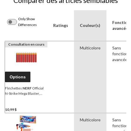
Comparer des articles semblables
Only Show
Fonctionn
Differences
Ratings
Couleur(s)
avancées
Consultation en cours
Multicolore
Sans
fonctionna
avancées
Options
Fléchettes
NERF
Official
N-Strike Mega Blaster,
rouge, paq. 10
10,99 $
Multicolore
Sans
fonctionna