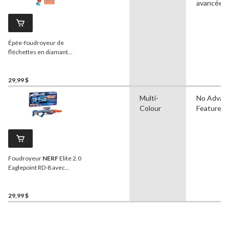
avancées
Épée-foudroyeur de
fléchettes en diamant
NERF
Minecraft,
comprend 8 fléchettes N1
29,99 $
Multi-
No Advan
Colour
Features
Foudroyeur
NERF
Elite 2.0
Eaglepoint RD-8 avec
tambour à 8 fléchettes,
lunette et canon
amovibles, 16 fléchettes, 8
29,99 $
ans et plus