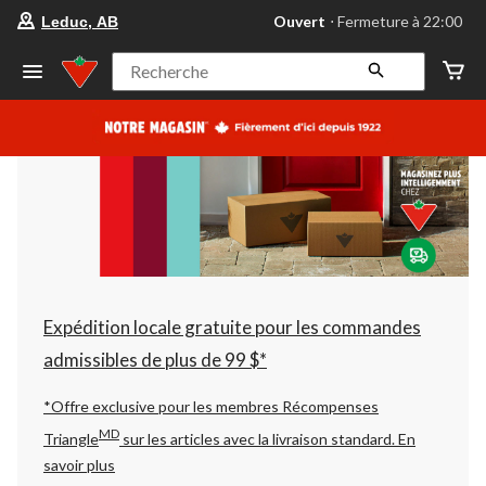
votre
Ouvert
⋅ Fermeture à 22:00
Leduc, AB
magasin
préféré
est
Recherche
Leduc,
AB,
courament
Ouvert,
Fermeture
à
à
22:00
cliquer
pour
changer
Expédition locale gratuite pour les commandes
admissibles de plus de 99 $*
*Offre exclusive pour les membres Récompenses
MD
Triangle
sur les articles avec la livraison standard.
En
savoir plus