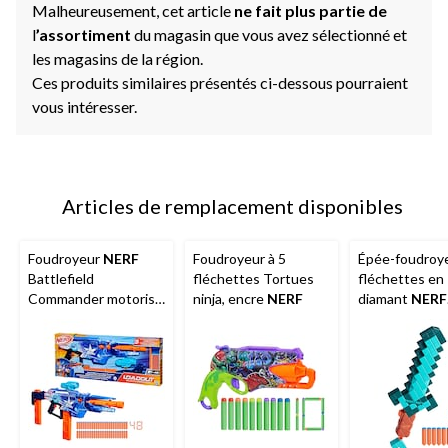
Malheureusement, cet article
ne fait plus partie de
l
’assortiment
du magasin que vous avez sélectionné et
les magasins de la région.
Ces produits similaires présentés ci-dessous pourraient
vous intéresser.
Articles de remplacement disponibles
Foudroyeur
NERF
Foudroyeur à 5
Épée-foudroy
Battlefield
fléchettes Tortues
fléchettes en
Commander motorisé
ninja, encre
NERF
diamant
NERF
pour 8 ans et plus
Minecraft, co
8 fléchettes 