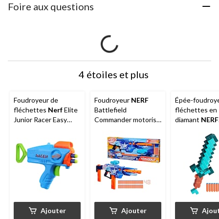
Foire aux questions
4 étoiles et plus
Foudroyeur de
Foudroyeur
NERF
Épée-foudroy
fléchettes
Nerf
Elite
Battlefield
fléchettes en
Junior Racer Easy
Commander motorisé
diamant
NERF
Play, comprend 4
pour 8 ans et plus
Minecraft, co
fléchettes, 6 ans et
8 fléchettes 
plus
Ajouter
Ajouter
Ajou