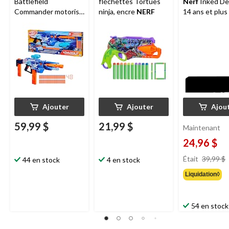
Battlefield
fléchettes Tortues
Nerf
Inked De
Commander motorisé
ninja, encre
NERF
14 ans et plus
pour 8 ans et plus
Ajouter
Ajouter
Ajou
59,99 $
21,99 $
Maintenant
24,96 $
Était
39,99 $
44 en stock
4 en stock
Liquidation◊
54 en stock