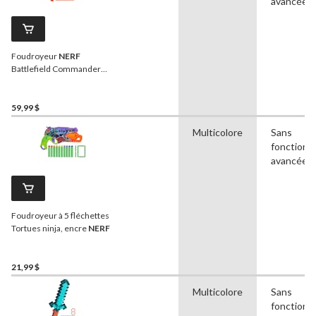
avancées
Foudroyeur
NERF
Battlefield Commander
motorisé pour 8 ans et plus
59,99 $
Multicolore
Sans
fonctionna
avancées
Foudroyeur à 5 fléchettes
Tortues ninja, encre
NERF
21,99 $
Multicolore
Sans
fonctionna