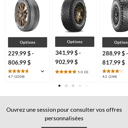
et multisegments
Options
Options
Option
341,99 $
-
229,99 $
-
288,99 $
-
902,99 $
806,99 $
817,99 $
5.0
(3)
5.0
4.7
4.2
4.7
(2204)
4.2
(244)
étoile(s)
étoile(s)
étoile(s)
sur
sur
sur
5.
5.
5.
3
2204
244
évaluations
évaluations
évaluations
Ouvrez une session pour consulter vos offres
personnalisées