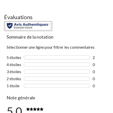
Évaluations
Sommaire de la notation
Sélectionner une ligne pour filtrer les commentaires
5 étoiles
étoiles
2
2 commentai
4 étoiles
étoiles
0
0 commentai
3 étoiles
étoiles
0
0 commentai
2 étoiles
étoiles
0
0 commentai
1 étoile
étoiles
0
0 commentai
Note générale
5.0