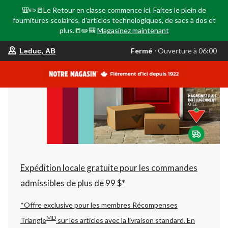
🎒✏️📒Le Retour en classe commence ici. Faites le plein de
fournitures scolaires, d'articles technologiques, de sacs à dos et
plus.📒✏️🎒
Magasinez maintenant
votre
Fermé
⋅ Ouverture à 06:00
Leduc, AB
magasin
préféré
est
Leduc,
AB,
courament
Fermé,
Ouverture
à
à
06:00
cliquer
pour
changer
Expédition locale gratuite pour les commandes
admissibles de plus de 99 $*
*Offre exclusive pour les membres Récompenses
MD
Triangle
sur les articles avec la livraison standard.
En