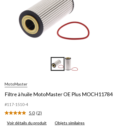
MotoMaster
Filtre à huile MotoMaster OE Plus MOCH11784
#117-1510-4
5.0
(2)
Lire
les
Voir détails du produit
Objets similaires
2
commentaires.