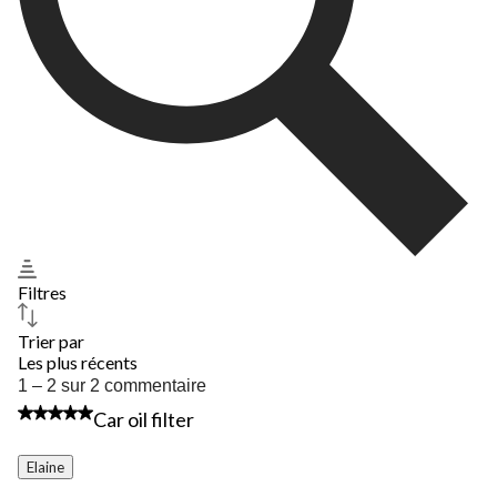
Filtres
Trier par
Les plus récents
1
1 – 2 sur 2 commentaire
à
5 étoile(s) sur 5.
Car oil filter
2
sur
2
Elaine
commentaire.