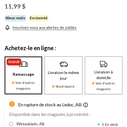
Lien
11,99 $
vers
la
même
Mieux notés
Exclusivité
page.
Inscrivez-vous aux alertes de soldes
Achetez-le en ligne :
Gratuit
Livraison à
Livraison le même
Ramassage
domicile
jour
Voir d'autres
Voir d'autres
Stock épuisé
magasins
magasins
En rupture de stock au Leduc, AB
Disponible dans les magasins à proximité :
Wetaskiwin, AB
5 En stock