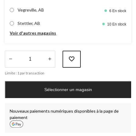
Vegreville, AB
6 En stock
Stettler, AB
10 En stock
Voir d'autres magasins
Quantité
Limite : 1 par transaction
mise
à
jour
Sélectionner un magasin
à
1
Nouveaux paiements numériques disponibles à la page de
paiement