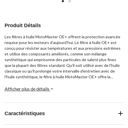
5.
5.
5.
20
8
évaluations
évaluations
Produit Détails
Les filtres à huile MotoMaster OE+ offrent la protection avancée
requise pour les moteurs d'aujourd'hui. Le filtre à huile OE+ est
conçu pour résister aux températures et aux pressions extrêmes
et utilise des composants améliorés, comme son mélange
synthétique qui emprisonne des particules de saleté plus fines
que la plupart des filtres standard. Qu'il soit utilisé avec de l'huile
classique ou qu'il prolonge votre intervalle d'entretien avec de
l'huile synthétique, le filtre à huile MotoMaster OE+ offre la
protection de performance prolongée nécessaire.
Afficher plus de détails
Caractéristiques