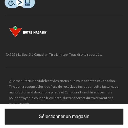
© 2026 La Société Canadian Tire Limitée. Tous droits réservés.
△Le manufacturier/fabricant des pneus que vous achetez et Canadian
Tire sont responsables des frais de recyclage inclus sur cette facture. Le
manufacturier/fabricant de pneus et Canadian Tire utilisent ces frais
pour défrayer le coût de la collecte, du transport et du traitement des
pneus usagés.
MD
CANADIAN TIRE
et le logo du triangle CANADIAN TIRE sont des
Sélectionner un magasin
marques de commerce déposées de la Société Canadian Tire Limitée.
Obtenez les plus récentes offres!