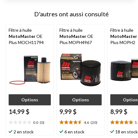
D'autres ont aussi consulté
Filtre à huile
Filtre à huile
Filtre à huile
MotoMaster
OE
MotoMaster
OE
MotoMaster
Plus MOCH11794
Plus MOPH4967
Plus MOPH2
Options
Options
Option
14,99 $
9,99 $
8,99 $
0.0
(0)
4.6
(20)
5
0.0
4.6
5.0
étoile(s)
étoile(s)
étoile(s)
2 en stock
6 en stock
18 en stock
sur
sur
sur