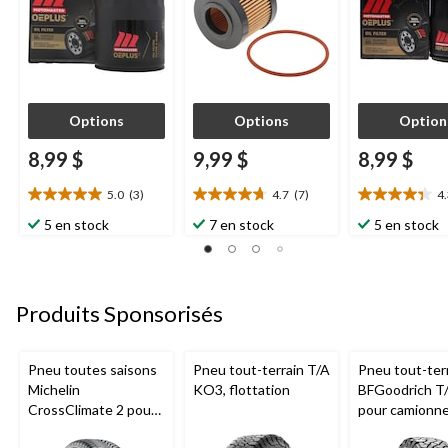
Options
Options
Option
8,99 $
9,99 $
8,99 $
5.0
(3)
4.7
(7)
4
5.0
4.7
4.3
étoile(s)
étoile(s)
étoile(s)
5 en stock
7 en stock
5 en stock
sur
sur
sur
5.
5.
5.
3
7
3
évaluations
évaluations
évaluations
Produits Sponsorisés
Pneu toutes saisons
Pneu tout-terrain T/A
Pneu tout-ter
Michelin
KO3, flottation
BFGoodrich T
CrossClimate 2 pour
pour camionne
véhicules de tourisme
VUS