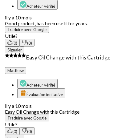
Acheteur vérifié
il y a 10 mois
Good product, has been use it for years.
Traduire avec Google
Utile?
(0)
(0)
Signaler
5 étoile(s) sur 5.
Easy Oil Change with this Cartridge
Matthew
Acheteur vérifié
Évaluation incitative
il y a 10 mois
Easy Oil Change with this Cartridge
Traduire avec Google
Utile?
(0)
(0)