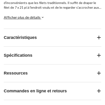
d'inconvénients que les filets traditionnels. Il suffit de draper le
filet de 7 x 21 pi à l'endroit voulu et de le regarder s'accrocher aux
clôtures, aux piscines et aux plates-bandes jusqu'à ce que la voie
soit libre.
Afficher plus de détails
Caractéristiques
Spécifications
Ressources
Commandes en ligne et retours