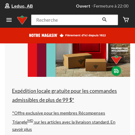
votre
Ouvert
⋅ Fermeture à 22:00
Leduc, AB
magasin
préféré
est
Recherche
Leduc,
AB,
courament
Ouvert,
Fermeture
à
à
22:00
cliquer
pour
changer
Expédition locale gratuite pour les commandes
admissibles de plus de 99 $*
*Offre exclusive pour les membres Récompenses
MD
Triangle
sur les articles avec la livraison standard.
En
savoir plus