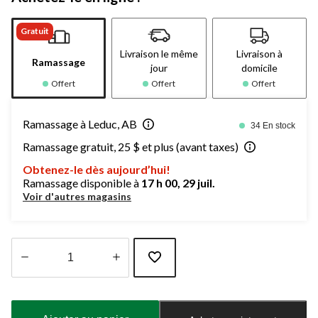
Gratuit
Livraison le même
Livraison à
Ramassage
jour
domicile
Offert
Offert
Offert
Ramassage à Leduc, AB
34 En stock
Ramassage gratuit, 25 $ et plus (avant taxes)
Obtenez-le dès aujourd’hui!
Ramassage disponible à
17 h 00, 29 juil.
Voir d'autres magasins
Quantité
mise
à