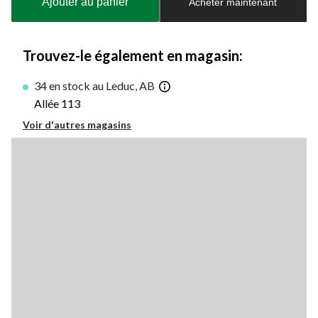
Ajouter au panier
Acheter maintenant
jour
à
1
Trouvez-le également en magasin:
34 en stock au Leduc, AB
Allée 113
Voir d'autres magasins