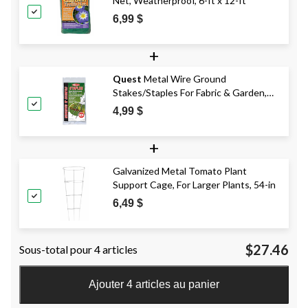
Net, Weatherproof, 6-ft x 12-ft
6,99 $
+
Quest
Metal Wire Ground
Stakes/Staples For Fabric & Garden,
25-pk
4,99 $
+
Galvanized Metal Tomato Plant
Support Cage, For Larger Plants, 54-in
6,49 $
$27.46
Sous-total pour 4 articles
Ajouter 4 articles au panier