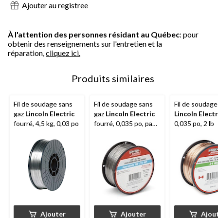
évaluations
Ajouter au registree
À l'attention des personnes résidant au Québec
: pour
obtenir des renseignements sur l'entretien et la
réparation,
cliquez ici.
Produits similaires
Fil de soudage sans
Fil de soudage sans
Fil de soudag
gaz
Lincoln Electric
gaz
Lincoln Electric
Lincoln Electr
fourré, 4,5 kg, 0,03 po
fourré, 0,035 po, paq.
0,035 po, 2 lb
2
Ajouter
Ajouter
Ajou