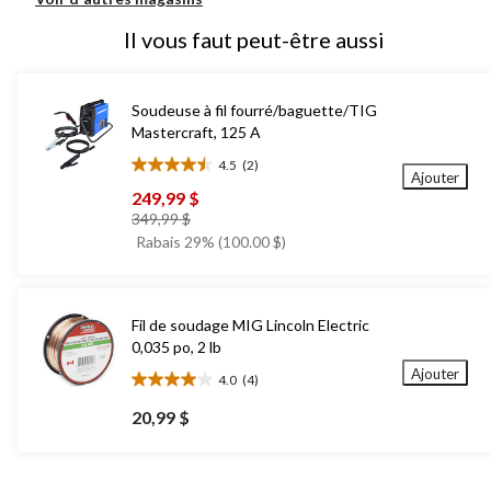
Il vous faut peut-être aussi
Soudeuse à fil fourré/baguette/TIG
Mastercraft, 125 A
4.5
(2)
4.5
Ajouter
étoile(s)
249,99 $
sur
prix
349,99 $
5.
était
Rabais 29% (100.00 $)
2
349,99 $
évaluations
Fil de soudage MIG Lincoln Electric
0,035 po, 2 lb
Ajouter
4.0
(4)
4.0
étoile(s)
20,99 $
sur
5.
4