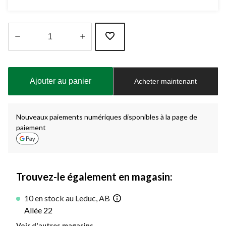
Quantité
mise
à
Ajouter au panier
Acheter maintenant
jour
à
1
Nouveaux paiements numériques disponibles à la page de
paiement
Trouvez-le également en magasin:
10 en stock au Leduc, AB
Allée 22
Voir d'autres magasins