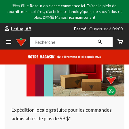
🎒✏️📒Le Retour en classe commence ici. Faites le plein de
fournitures scolaires, d'articles technologiques, de sacs à dos et
plus.📒✏️🎒
Magasinez maintenant
votre
Fermé
⋅ Ouverture à 06:00
Leduc, AB
magasin
préféré
est
Recherche
Leduc,
AB,
courament
Fermé,
Ouverture
à
à
06:00
cliquer
pour
changer
Expédition locale gratuite pour les commandes
admissibles de plus de 99 $*