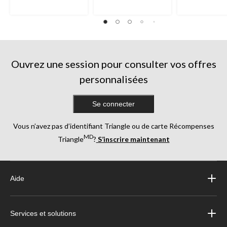
évaluations
évaluations
évaluations
Ouvrez une session pour consulter vos offres
personnalisées
Se connecter
Vous n’avez pas d’identifiant Triangle ou de carte Récompenses
MD
Triangle
?
S’inscrire maintenant
Aide
Services et solutions