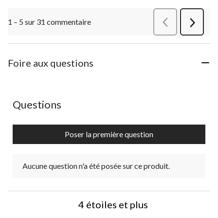
1 – 5 sur 31 commentaire
Précédentcommen
Suivant
commen
Foire aux questions
Aucune question n'a été posée sur ce produit.
Questions
Poser la première question
Aucune question n'a été posée sur ce produit.
4 étoiles et plus