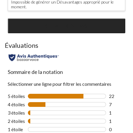
Impossible de générer un Désavantages approprié pour le
moment.
SEE ALL REVIEWS
Click
to
go
Évaluations
to
all
reviews
Sommaire de la notation
Sélectionner une ligne pour filtrer les commentaires
5 étoiles
étoiles
22
22 commenta
4 étoiles
étoiles
7
7 commentai
3 étoiles
étoiles
1
1 commentai
2 étoiles
étoiles
1
1 commentai
1 étoile
étoiles
0