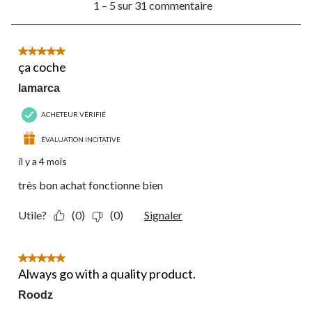
1 – 5 sur 31 commentaire
à
5
sur
31
5 étoile(s) sur 5.
commentaire.
ça coche
lamarca
ACHETEUR VÉRIFIÉ
ÉVALUATION INCITATIVE
il y a 4 mois
très bon achat fonctionne bien
Utile?
(0)
(0)
Signaler
5 étoile(s) sur 5.
Always go with a quality product.
Roodz