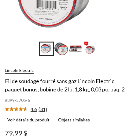
Lincoln Electric
Fil de soudage fourré sans gaz Lincoln Electric,
paquet bonus, bobine de 2 lb, 1,8 kg, 0,03 po, paq. 2
#399-5705-6
4.6
(31)
Lire
les
Voir détails du produit
Objets similaires
31
commentaires.
Lien
79,99 $
vers