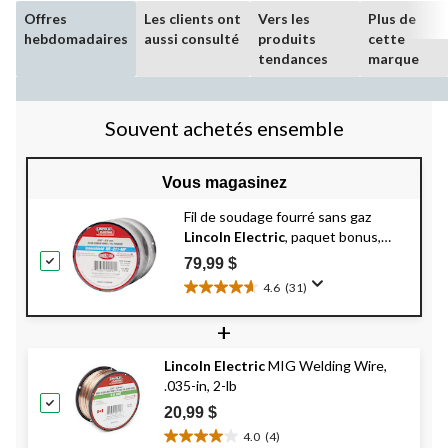
Offres
Les clients ont
Vers les
Plus de
hebdomadaires
aussi consulté
produits
cette
tendances
marque
Souvent achetés ensemble
Vous magasinez
Fil de soudage fourré sans gaz
Lincoln Electric
, paquet bonus,
bobine de 2 lb, 1,8 kg, 0,03 po, paq.
79,99 $
2
4.6
(31)
4.6
étoile(s)
+
sur
5.
Lincoln Electric
MIG Welding Wire,
31
.035-in, 2-lb
évaluations
20,99 $
4.0
(4)
4.0