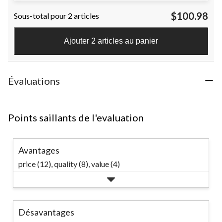
étoile(s)
$100.98
Sous-total pour 2 articles
sur
5.
4
Ajouter 2 articles au panier
évaluations
Évaluations
Points saillants de l'evaluation
Avantages
price (12),
quality (8),
value (4)
Désavantages