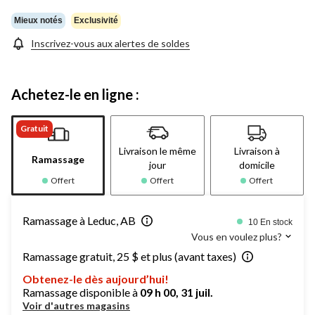
la
même
Mieux notés
Exclusivité
page.
Inscrivez-vous aux alertes de soldes
Achetez-le en ligne :
Gratuit
Livraison le même
Livraison à
Ramassage
jour
domicile
Offert
Offert
Offert
Ramassage à Leduc, AB
10 En stock
Vous en voulez plus?
Ramassage gratuit, 25 $ et plus (avant taxes)
Obtenez-le dès aujourd’hui!
Ramassage disponible à
09 h 00, 31 juil.
Voir d'autres magasins