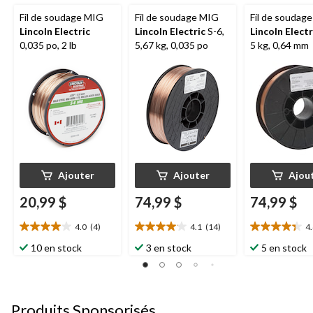
Fil de soudage MIG
Fil de soudage MIG
Fil de soudag
Lincoln Electric
Lincoln Electric
S-6,
Lincoln Electr
0,035 po, 2 lb
5,67 kg, 0,035 po
5 kg, 0,64 mm
Ajouter
Ajouter
Ajou
20,99 $
74,99 $
74,99 $
4.0
(4)
4.1
(14)
4
4.0
4.1
4.4
étoile(s)
étoile(s)
étoile(s)
10 en stock
3 en stock
5 en stock
sur
sur
sur
5.
5.
5.
4
14
13
évaluations
évaluations
évaluations
Produits Sponsorisés