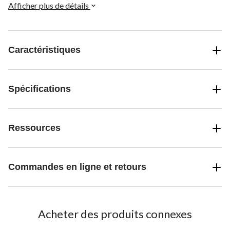
recherche d'un fil de soudage polyvalent et sans gaz.
Afficher plus de détails
Caractéristiques
Spécifications
Ressources
Commandes en ligne et retours
Acheter des produits connexes