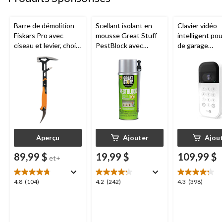
Barre de démolition
Scellant isolant en
Clavier vidéo
Fiskars Pro avec
mousse Great Stuff
intelligent po
ciseau et levier, choix
PestBlock avec
de garage
de tailles
distributeur
Chamberlain, v
intelligent, usage
nocturne, rési
intérieur/extérieur, 12
aux intempéri
oz
blanc
Aperçu
Ajouter
Ajou
89,99 $
19,99 $
109,99 $
et+
4.8
4.2
4.3
4.8
(104)
4.2
(242)
4.3
(398)
étoile(s)
étoile(s)
étoile(s)
sur
sur
sur
5.
5.
5.
104
242
398