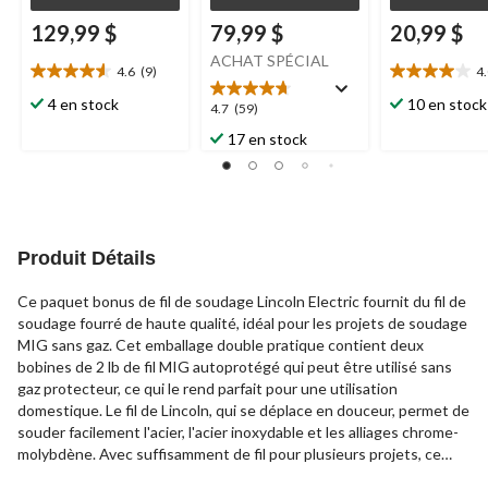
129,99 $
79,99 $
20,99 $
ACHAT SPÉCIAL
4.6
(9)
4
4.6
4.0
étoile(s)
étoile(s)
4 en stock
10 en stock
4.7
4.7
(59)
sur
sur
étoile(s)
17 en stock
5.
5.
sur
9
4
5.
évaluations
évaluations
59
évaluations
Produit Détails
Ce paquet bonus de fil de soudage Lincoln Electric fournit du fil de
soudage fourré de haute qualité, idéal pour les projets de soudage
MIG sans gaz. Cet emballage double pratique contient deux
bobines de 2 lb de fil MIG autoprotégé qui peut être utilisé sans
gaz protecteur, ce qui le rend parfait pour une utilisation
domestique. Le fil de Lincoln, qui se déplace en douceur, permet de
souder facilement l'acier, l'acier inoxydable et les alliages chrome-
molybdène. Avec suffisamment de fil pour plusieurs projets, ce
pack double est un excellent choix pour les soudeurs MIG à la