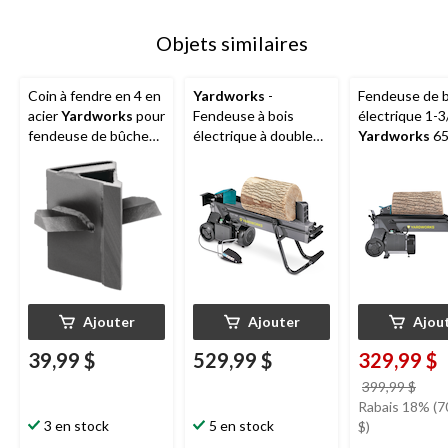
Objets similaires
Coin à fendre en 4 en
Yardworks
-
Fendeuse de 
acier
Yardworks
pour
Fendeuse à bois
électrique 1-
fendeuse de bûches
électrique à double
Yardworks
65
Yardworks de 4/5/6
coupe 1-3/4 HP avec
tonnes
tonnes
pédale 65558P-6, 6
tonnes
Ajouter
Ajouter
Ajou
39,99 $
529,99 $
329,99 $
prix
399,99 $
étai
Rabais 18% (7
3 en stock
5 en stock
399,
$)