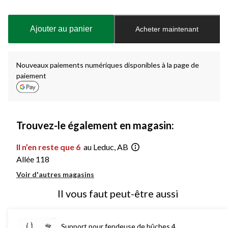
Quantité
mise
à
Ajouter au panier
Acheter maintenant
jour
à
1
Nouveaux paiements numériques disponibles à la page de
paiement
Trouvez-le également en magasin:
Il n’en reste que 6
au Leduc, AB
Allée 118
Voir d'autres magasins
Il vous faut peut-être aussi
Support pour fendeuse de bûches 4