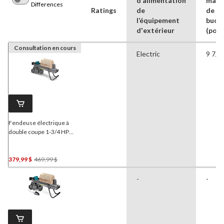
d’alimentation
maxi
Differences
Ratings
de
de la
l’équipement
buch
dʼextérieur
(po)
Consultation en cours
Electric
9 7/8
Fendeuse électrique à
double coupe 1-3/4 HP
Yardworks
65558, 5
tonnes
Prix
379,99 $
469,99 $
Était
-
-
469,99 $