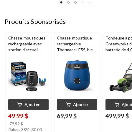
Produits Sponsorisés
Chasse-moustiques
Chasse-moustique
Tondeuse à p
rechargeable avec
rechargeable
Greenworks de
station d'accueil
Thermacell E55, bleu
batterie de 4,
Thermacell E65,
royal
chargeur de 3 
charbon
po
Ajouter
Ajouter
Ajou
49,99 $
69,99 $
499,99 $
prix
79,99 $
était
Rabais 38% (30.00