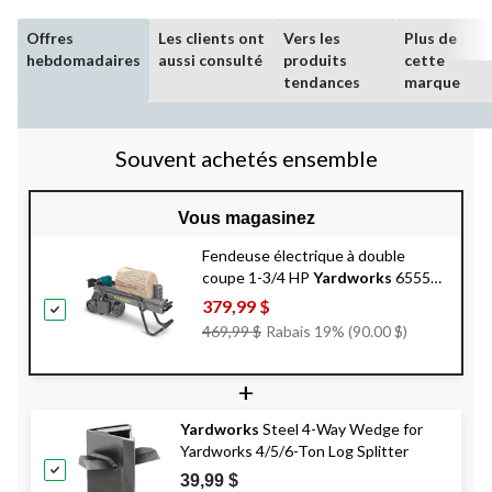
Offres
Les clients ont
Vers les
Plus de
hebdomadaires
aussi consulté
produits
cette
tendances
marque
Souvent achetés ensemble
Vous magasinez
Fendeuse électrique à double
coupe 1-3/4 HP
Yardworks
65558,
5 tonnes
379,99 $
Prix
469,99 $
Rabais 19% (90.00 $)
Était
469,99 $
+
Yardworks
Steel 4-Way Wedge for
Yardworks 4/5/6-Ton Log Splitter
39,99 $