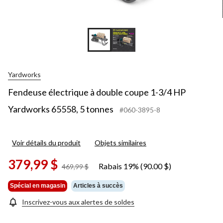
Yardworks
Fendeuse électrique à double coupe 1-3/4 HP
Yardworks 65558, 5 tonnes
#060-3895-8
Voir détails du produit
Objets similaires
379,99 $
Rabais 19% (90.00 $)
prix
469,99 $
était
469,99 $
Spécial en magasin
Articles à succès
Inscrivez-vous aux alertes de soldes