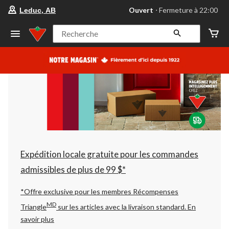
votre
Ouvert
⋅ Fermeture à 22:00
Leduc, AB
magasin
préféré
est
Recherche
Leduc,
AB,
courament
Ouvert,
Fermeture
à
à
22:00
cliquer
pour
changer
Expédition locale gratuite pour les commandes
admissibles de plus de 99 $*
*Offre exclusive pour les membres Récompenses
MD
Triangle
sur les articles avec la livraison standard.
En
savoir plus