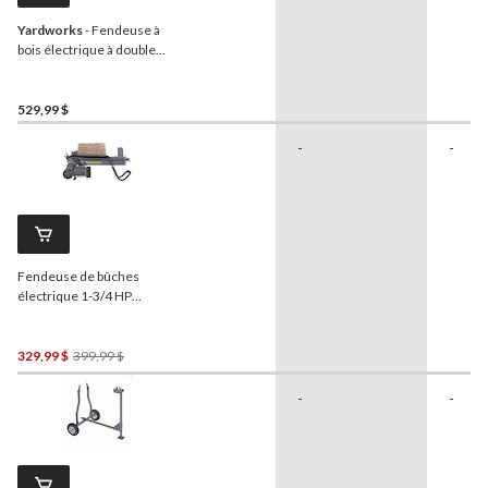
Yardworks
- Fendeuse à
bois électrique à double
coupe 1-3/4 HP avec
pédale 65558P-6, 6 tonnes
529,99 $
-
-
Fendeuse de bûches
électrique 1-3/4 HP
Yardworks
65556, 4
tonnes
Prix
329,99 $
399,99 $
Était
-
-
399,99 $