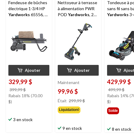
Fendeuse de bûches
Nettoyeur à terrasse
Tondeuse à p
électrique 1-3/4 HP
à alimentation PWR
sans fil sans ba
Yardworks
65556, 4
POD
Yardworks
, 20
Yardworks
3-
tonnes
V
48 V, 20 po, ba
Ah et chargeu
Ajouter
Ajouter
Ajou
329,99 $
429,99 $
Maintenant
prix
prix
399,99 $
499,99 $
99,96 $
était
étai
Rabais 18% (70.00
Rabais 14% (7
prix
Était
299,99 $
399,99 $
499,
$)
$)
était
Liquidation◊
299,99 $
Solde
3 en stock
9 en stock
8 en stock