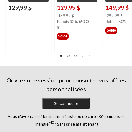
129,99 $
129,99 $
149,99 $
prix
prix
189,99 $
299,99 $
était
étai
Rabais 32% (60.00
Rabais 50%
189,99 $
299,
$)
Solde
Solde
Ouvrez une session pour consulter vos offres
personnalisées
Se connecter
Vous n’avez pas d’identifiant Triangle ou de carte Récompenses
MD
Triangle
?
S’inscrire maintenant