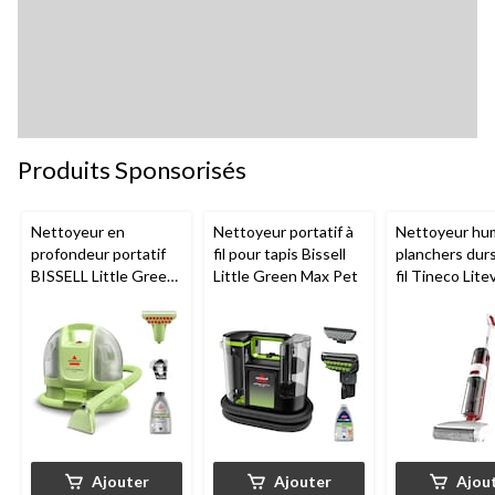
Produits Sponsorisés
Nettoyeur en
Nettoyeur portatif à
Nettoyeur hu
profondeur portatif
fil pour tapis Bissell
planchers dur
BISSELL Little Green
Little Green Max Pet
fil Tineco Lite
Mini avec fil pour
tapis et tissus
d'ameublement
Ajouter
Ajouter
Ajou