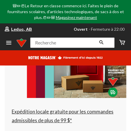
🎒✏️📒Le Retour en classe commence ici. Faites le plein de
fournitures scolaires, d'articles technologiques, de sacs à dos et
plus.📒✏️🎒
Magasinez maintenant
votre
Ouvert
⋅ Fermeture à 22:00
Leduc, AB
magasin
préféré
est
Recherche
Leduc,
AB,
courament
Ouvert,
Fermeture
à
à
22:00
cliquer
pour
changer
Expédition locale gratuite pour les commandes
admissibles de plus de 99 $*