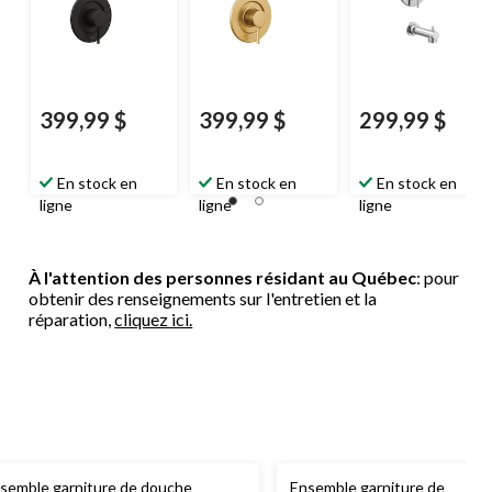
noir mat
or brossé
soupape requise,
chromé
399,99 $
399,99 $
299,99 $
En stock en
En stock en
En stock en
ligne
ligne
ligne
À l'attention des personnes résidant au Québec
: pour
obtenir des renseignements sur l'entretien et la
réparation,
cliquez ici.
semble garniture de douche
Ensemble garniture de