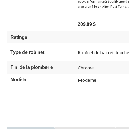
éco-performante à équilibrage d
pression
Moen
Align Posi-Temp,
soupape requise, chromé
209,99 $
Ratings
Robinet de bain et douche
Type de robinet
Fini de la plomberie
Chrome
Modèle
Moderne