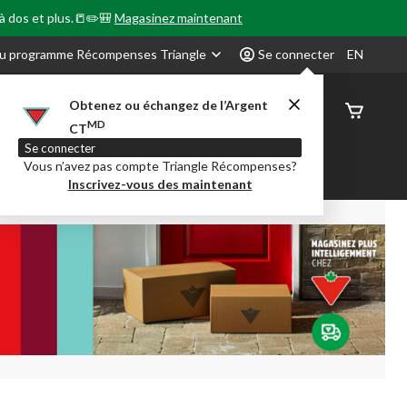
 à dos et plus.📒✏️🎒
Magasinez maintenant
u programme Récompenses Triangle
Se connecter
EN
Obtenez ou échangez de l’Argent
État de
MD
CT
command
Se connecter
Vous n’avez pas compte Triangle Récompenses?
our en Classe
Party City
Centre-auto
Inscrivez-vous des maintenant