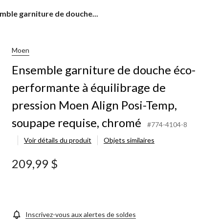
mble
mble garniture de douche...
ture
he
Moen
ormante
Ensemble garniture de douche éco-
ibrage
performante à équilibrage de
ion
pression Moen Align Posi-Temp,
n
soupape requise, chromé
#774-4104-8
,
Voir détails du produit
Objets similaires
ape
se,
209,99 $
mé
Inscrivez-vous aux alertes de soldes