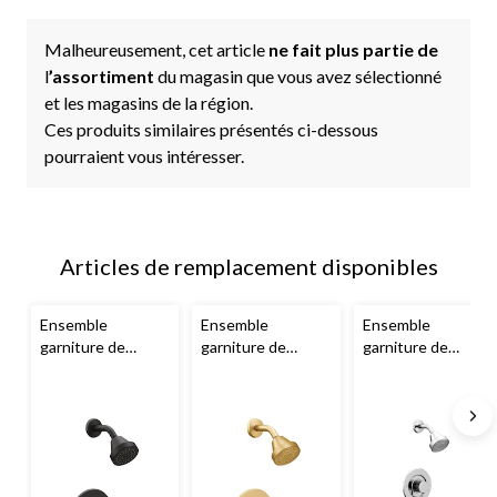
Malheureusement, cet article
ne fait plus partie de
l
’assortiment
du magasin que vous avez sélectionné
et les magasins de la région.
Ces produits similaires présentés ci-dessous
pourraient vous intéresser.
Articles de remplacement disponibles
Ensemble
Ensemble
Ensemble
garniture de
garniture de
garniture de
douche éco-
douche éco-
baignoire/douche
performante à
performante à
éco-performante
équilibrage de
équilibrage de
moderne à
pression
Moen
pression
Moen
équilibrage de
Align Posi-Temp,
Align Posi-Temp,
pression
Moen
soupape requise,
soupape requise,
Align Posi-Temp,