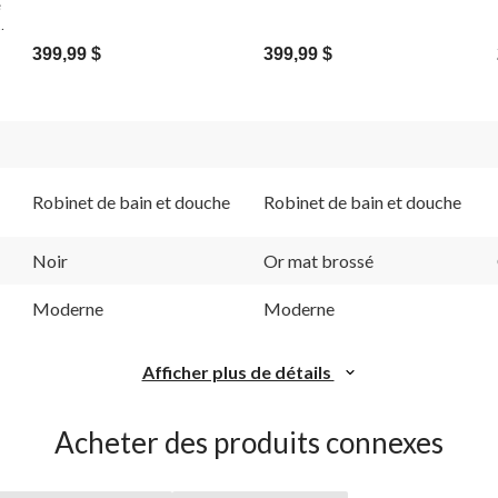
e
soupape requise, noir mat
soupape requise, or brossé
399,99 $
399,99 $
Robinet de bain et douche
Robinet de bain et douche
Noir
Or mat brossé
Moderne
Moderne
Afficher plus de détails
Acheter des produits connexes