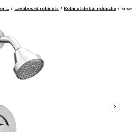
Ense
on...
Lavabos et robinets
Robinet de bain-douche
Ense
garni
de
douc
éco-
perf
à
équil
de
press
Moe
Align
Posi-
Temp
soup
requi
chro