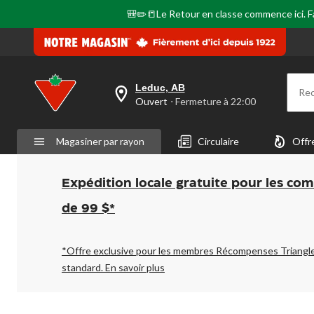
🎒✏️📒Le Retour en classe commence ici. Fai
Leduc, AB
Re
votre
Ouvert
⋅ Fermeture à 22:00
magasin
préféré
est
Magasiner par rayon
Circulaire
Offr
Leduc,
AB,
courament
Ouvert,
Expédition locale gratuite pour les co
Fermeture
à
de 99 $*
à
22:00
cliquer
pour
*Offre exclusive pour les membres Récompenses Triangl
changer
standard.
En savoir plus