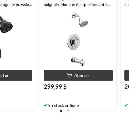
ibrage de pression
baignoire/douche éco-performante
mo
mp, soupape
moderne à équilibrage de pression
M
Moen
Align Posi-Temp, soupape
re
requise, chromé
outer
Ajouter
299,99 $
2
En stock en ligne