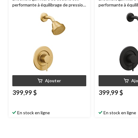
performante à équilibrage de pression
performante à équil
Moen
Align Posi-Temp, soupape
Moen
Align Posi-Te
requise, or brossé
requise, noir mat
Ajouter
Aj
399,99 $
399,99 $
En stock en ligne
En stock en ligne