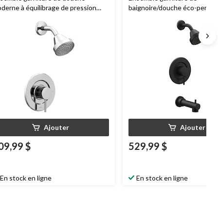
derne à équilibrage de pression
baignoire/douche éco-perfo
oen
Align Posi-Temp, soupape
moderne à équilibrage de pre
quise, chromé
Moen
Align Posi-Temp, soup
requise, noir mat
Ajouter
Ajouter
09,99 $
529,99 $
En stock en ligne
En stock en ligne