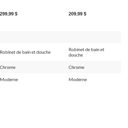
Moen
Align Posi-Temp, soupape
Temp, soupape requise, chromé
requise, chromé
299,99 $
209,99 $
Robinet de bain et
Robinet de bain et douche
douche
Chrome
Chrome
Moderne
Moderne