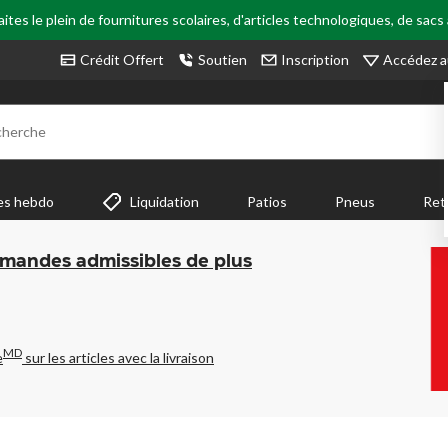
tes le plein de fournitures scolaires, d'articles technologiques, de sacs
Accédez a
Crédit Offert
Soutien
Inscription
cherche
es hebdo
Liquidation
Patios
Pneus
Ret
mmandes admissibles de plus
MD
e
sur les articles avec la livraison