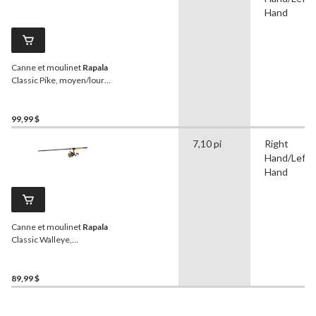
Hand
Canne et moulinet
Rapala
Classic Pike, moyen/lourd,
7 pi 2 po
99,99 $
7,10 pi
Right
Hand/Left
Hand
Canne et moulinet
Rapala
Classic Walleye,
moyen/léger, 7 pi 1 po
89,99 $