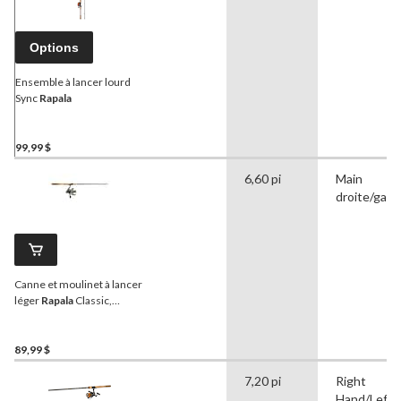
Options
Ensemble à lancer lourd
Sync
Rapala
99,99 $
6,60 pi
Main
droite/gau
Canne et moulinet à lancer
léger
Rapala
Classic,
moyen, 6 pi 6 po
89,99 $
7,20 pi
Right
Hand/Left