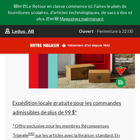
🎒✏️📒Le Retour en classe commence ici. Faites le plein de
fournitures scolaires, d'articles technologiques, de sacs à dos et
plus.📒✏️🎒
Magasinez maintenant
votre
Ouvert
⋅ Fermeture à 22:00
Leduc, AB
magasin
préféré
est
Leduc,
AB,
courament
Ouvert,
Fermeture
à
à
22:00
cliquer
pour
changer
Expédition locale gratuite pour les commandes
admissibles de plus de 99 $*
*Offre exclusive pour les membres Récompenses
MD
Triangle
sur les articles avec la livraison standard.
En