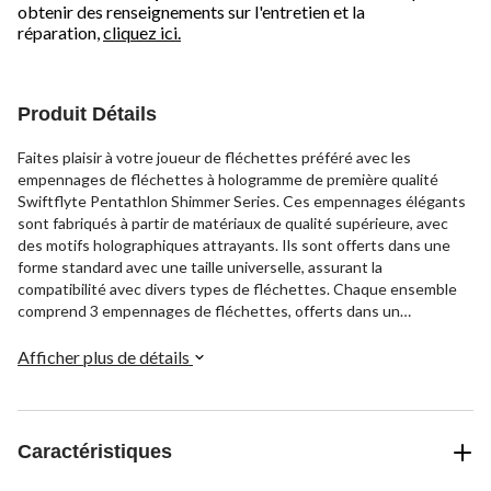
obtenir des renseignements sur l'entretien et la
réparation,
cliquez ici.
Produit Détails
Faites plaisir à votre joueur de fléchettes préféré avec les
empennages de fléchettes à hologramme de première qualité
Swiftflyte Pentathlon Shimmer Series. Ces empennages élégants
sont fabriqués à partir de matériaux de qualité supérieure, avec
des motifs holographiques attrayants. Ils sont offerts dans une
forme standard avec une taille universelle, assurant la
compatibilité avec divers types de fléchettes. Chaque ensemble
comprend 3 empennages de fléchettes, offerts dans un
assortiment de motifs et de styles contemporains. Conçu pour
enrichir votre expérience de jeu, Swiftflyte Pentathlon offre une
Afficher plus de détails
touche esthétique et agréable aux empennages de fléchettes
traditionnels.
Caractéristiques