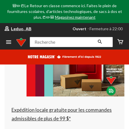
🎒✏️📒Le Retour en classe commence ici. Faites le plein de
fournitures scolaires, d'articles technologiques, de sacs à dos et
plus.📒✏️🎒
Magasinez maintenant
votre
Ouvert
⋅ Fermeture à 22:00
Leduc, AB
magasin
préféré
est
Recherche
Leduc,
AB,
courament
Ouvert,
Fermeture
à
à
22:00
cliquer
pour
changer
Expédition locale gratuite pour les commandes
admissibles de plus de 99 $*