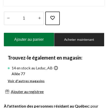
Quantité
mise
à
Ajouter au panier
Acheter maintenant
jour
à
1
Trouvez-le également en magasin:
14 en stock au Leduc, AB
Allée 77
Voir d'autres magasins
Ajouter au registree
À l'attention des personnes résidant au Québec
: pour