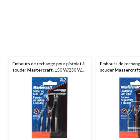
Embouts de rechange pour pistolet à
Embouts de rechange
souder
Mastercraft
, 150 W/230 W,
souder
Mastercraf
40 mm, paq. 2
paq. 2