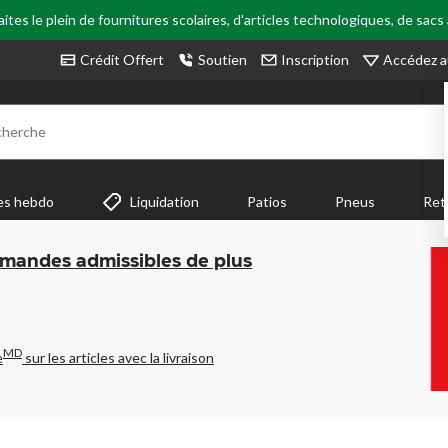
tes le plein de fournitures scolaires, d'articles technologiques, de sacs
Accédez a
Crédit Offert
Soutien
Inscription
cherche
es hebdo
Liquidation
Patios
Pneus
Ret
mmandes admissibles de plus
MD
e
sur les articles avec la livraison