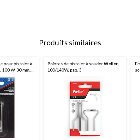
Produits similaires
 pour pistolet à
Pointes de pistolet à souder
Weller
,
Em
t
, 100 W, 30 mm,
100/140W, paq. 3
so
mm