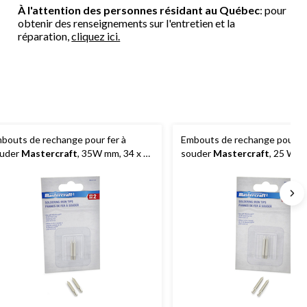
À l'attention des personnes résidant au Québec
: pour
obtenir des renseignements sur l'entretien et la
réparation,
cliquez ici.
bouts de rechange pour fer à
Embouts de rechange pour fe
uder
Mastercraft
, 35W mm, 34 x 4
souder
Mastercraft
, 25 W m
, paq. 2
mm, paq. 2