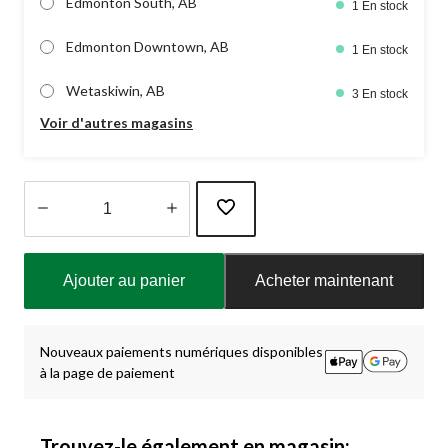
Edmonton South, AB
1 En stock
Edmonton Downtown, AB
1 En stock
Wetaskiwin, AB
3 En stock
Voir d'autres magasins
Quantité
mise
Ajouter au panier
Acheter maintenant
à
jour
à
1
Nouveaux paiements numériques disponibles
à la page de paiement
Trouvez-le également en magasin: