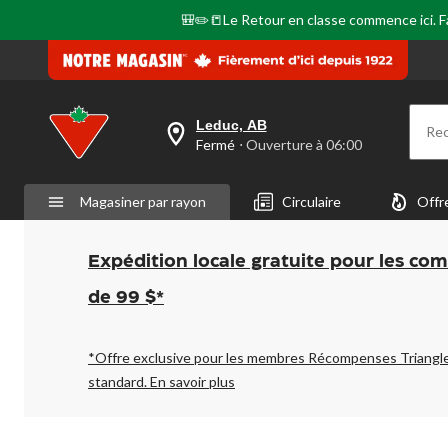
🎒✏️📒Le Retour en classe commence ici. Fai
Leduc, AB
Re
votre
Fermé
⋅ Ouverture à 06:00
magasin
préféré
est
Magasiner par rayon
Circulaire
Offr
Leduc,
AB,
courament
Fermé,
Expédition locale gratuite pour les co
Ouverture
à
de 99 $*
à
06:00
cliquer
pour
*Offre exclusive pour les membres Récompenses Triangl
changer
standard.
En savoir plus