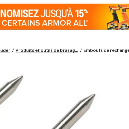
Embouts
ouder
Produits et outils de brasag...
Embouts de rechange 
de
rechange
pour
pistolet
à
souder
Mastercraft,
150
W/230
W,
15
mm,
paq.
2