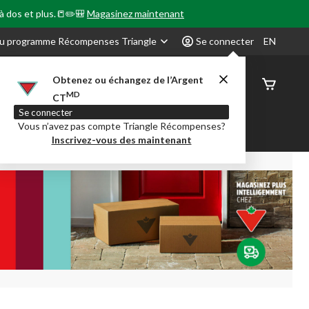
 à dos et plus.📒✏️🎒
Magasinez maintenant
u programme Récompenses Triangle
Se connecter
EN
Obtenez ou échangez de l’Argent
État de
MD
CT
command
Se connecter
Vous n’avez pas compte Triangle Récompenses?
our en Classe
Party City
Centre-auto
Inscrivez-vous des maintenant