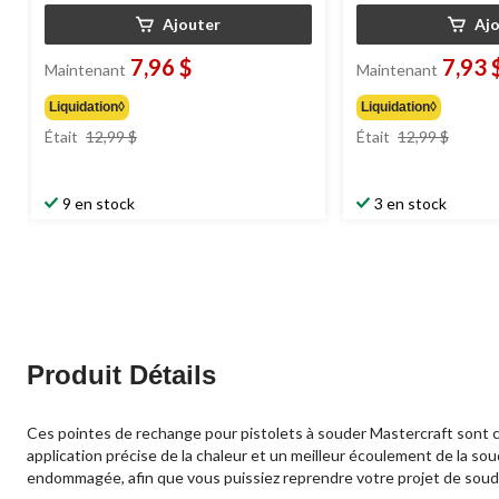
Ajouter
Aj
7,96 $
7,93 
Maintenant
Maintenant
Liquidation◊
Liquidation◊
prix
prix
Était
12,99 $
Était
12,99 $
était
était
12,99 $
12,99 
9 en stock
3 en stock
Produit Détails
Ces pointes de rechange pour pistolets à souder Mastercraft sont c
application précise de la chaleur et un meilleur écoulement de la 
endommagée, afin que vous puissiez reprendre votre projet de soudu