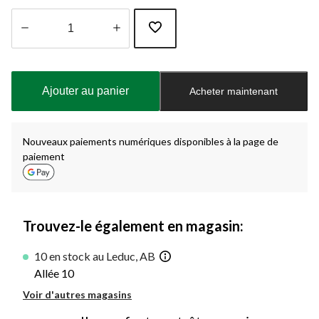
Quantité
mise
à
Ajouter au panier
Acheter maintenant
jour
à
1
Nouveaux paiements numériques disponibles à la page de
paiement
Trouvez-le également en magasin:
10 en stock au Leduc, AB
Allée 10
Voir d'autres magasins