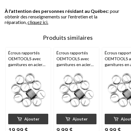
À l'attention des personnes résidant au Québec
: pour
obtenir des renseignements sur l'entretien et la
réparation,
cliquez ici.
Produits similaires
Écrous rapportés
Écrous rapportés
Écrous rappor
OEMTOOLS avec
OEMTOOLS avec
OEMTOOLS a
garnitures en acier
garnitures en acier
garnitures en 
inoxydable, paq. 10,
inoxydable, M8 x 1,25,
inoxydable, M1
M14 x 1,25, 44644
paq. 10, 44629
paq. 10, 4463
Ajouter
Ajouter
Ajou
19,99 $
9,99 $
9,99 $