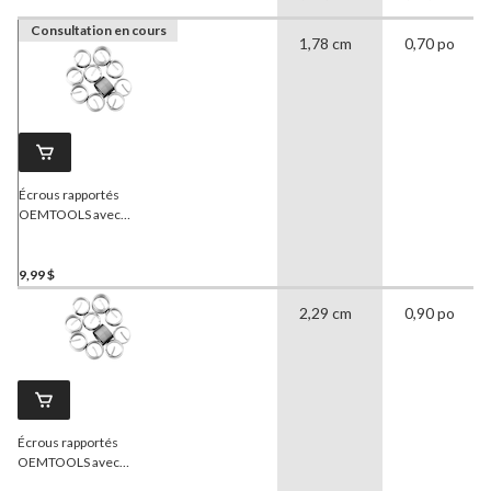
Consultation en cours
1,78 cm
0,70 po
Écrous rapportés
OEMTOOLS avec
garnitures en acier
inoxydable, M6-1, paq. 10,
44627
9,99 $
2,29 cm
0,90 po
Écrous rapportés
OEMTOOLS avec
garnitures en acier