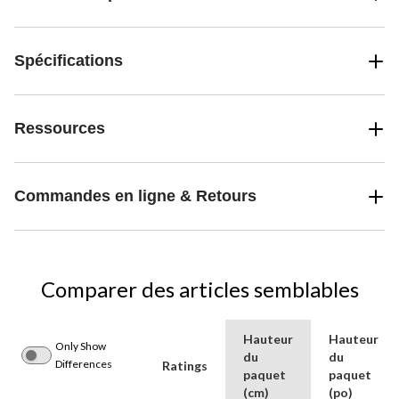
Spécifications
Ressources
Commandes en ligne & Retours
Comparer des articles semblables
Hauteur
Hauteur
Only Show
du
du
Differences
Ratings
paquet
paquet
(cm)
(po)