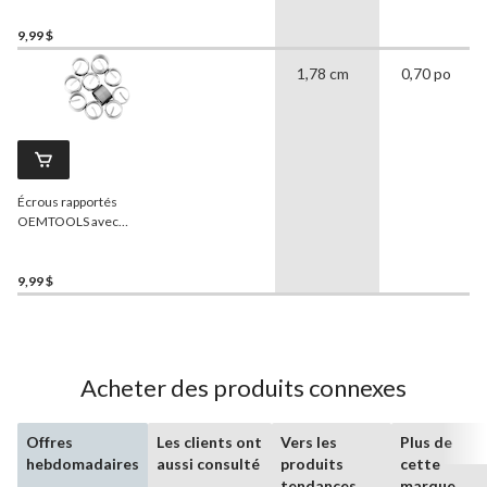
inoxydable, M10 x 1,5, paq.
10, 44633
9,99 $
1,78 cm
0,70 po
Écrous rapportés
OEMTOOLS avec
garnitures en acier
inoxydable, M8 x 1,25, paq.
10, 44629
9,99 $
Acheter des produits connexes
Offres
Les clients ont
Vers les
Plus de
hebdomadaires
aussi consulté
produits
cette
tendances
marque