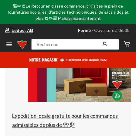
🎒✏️📒Le Retour en classe commence ici. Faites le plein de
fournitures scolaires, d'articles technologiques, de sacs à dos et
plus.📒✏️🎒
Magasinez maintenant
votre
Fermé
⋅ Ouverture à 06:00
Leduc, AB
magasin
préféré
est
Recherche
Leduc,
AB,
courament
Fermé,
Ouverture
à
à
06:00
cliquer
pour
changer
Expédition locale gratuite pour les commandes
admissibles de plus de 99 $*