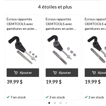
4 étoiles et plus
Écrous rapportés
Écrous rapportés
Écrous rappor
OEMTOOLS avec
OEMTOOLS avec
OEMTOOLS a
garnitures en acier
garnitures en acier
garnitures en 
inoxydable, M6-1,
inoxydable, UNC
inoxydable, U
44626
5/16-18 po, 44604
16 po, 44606
Ajouter
Ajouter
Ajou
39,99 $
19,99 $
19,99 $
7 en stock
3 en stock
2 en stock