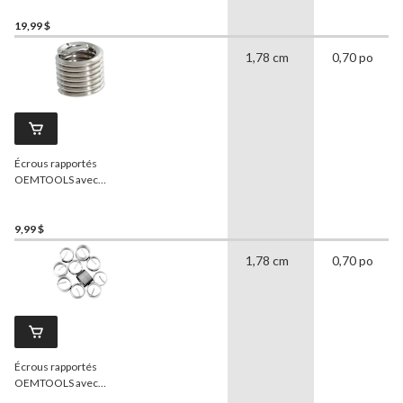
inoxydable, paq. 10, M14 x
1,25, 44644
19,99 $
1,78 cm
0,70 po
Écrous rapportés
OEMTOOLS avec
garnitures en acier
inoxydable, UNC 5/16-18
po, paq. 10, 44605
9,99 $
1,78 cm
0,70 po
Écrous rapportés
OEMTOOLS avec
garnitures en acier