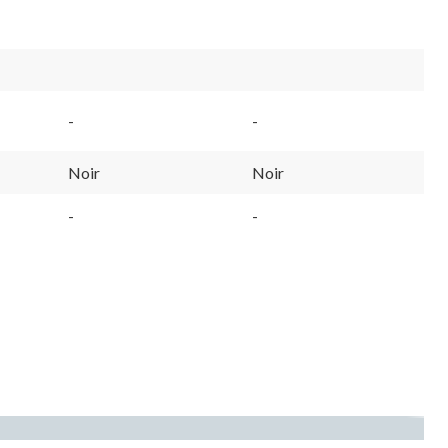
-
-
Noir
Noir
-
-