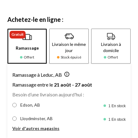
Achetez-le en ligne :
Gratuit
Livraison le même
Livraison à
Ramassage
jour
domicile
Offert
Stock épuisé
Offert
Ramassage à Leduc, AB
Ramassage entre le
21 août - 27 août
Besoin d’une livraison aujourd'hui :
Edson, AB
1 En stock
Lloydminster, AB
1 En stock
Voir d'autres magasins