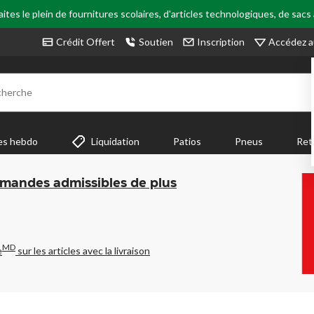
tes le plein de fournitures scolaires, d'articles technologiques, de sacs
Accédez a
Crédit Offert
Soutien
Inscription
cherche
es hebdo
Liquidation
Patios
Pneus
Ret
mmandes admissibles de plus
MD
e
sur les articles avec la livraison