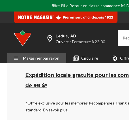
🎒✏️📒Le Retour en classe commence ici. Fai
Leduc, AB
Re
votre
Ouvert
⋅ Fermeture à 22:00
magasin
préféré
est
Magasiner par rayon
Circulaire
Offr
Leduc,
AB,
courament
Ouvert,
Expédition locale gratuite pour les co
Fermeture
à
de 99 $*
à
22:00
cliquer
pour
*Offre exclusive pour les membres Récompenses Triangl
changer
standard.
En savoir plus