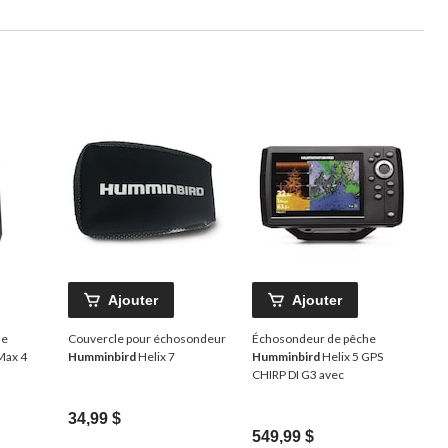
Ajouter
Ajouter
he
Couvercle pour échosondeur
Échosondeur de pêche
Max 4
Humminbird
Helix 7
Humminbird
Helix 5 GPS
CHIRP DI G3 avec
34,99 $
549,99 $