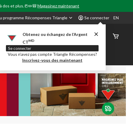
 à dos et plus.📒✏️🎒
Magasinez maintenant
u programme Récompenses Triangle
Se connecter
EN
Obtenez ou échangez de l’Argent
État de
MD
CT
command
Se connecter
Vous n’avez pas compte Triangle Récompenses?
our en Classe
Party City
Centre-auto
Inscrivez-vous des maintenant