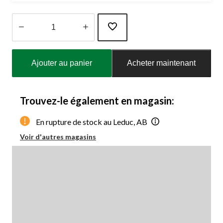
Quantité
mise
Ajouter au panier
Acheter maintenant
à
jour
à
1
Trouvez-le également en magasin:
En rupture de stock au Leduc, AB
Voir d'autres magasins