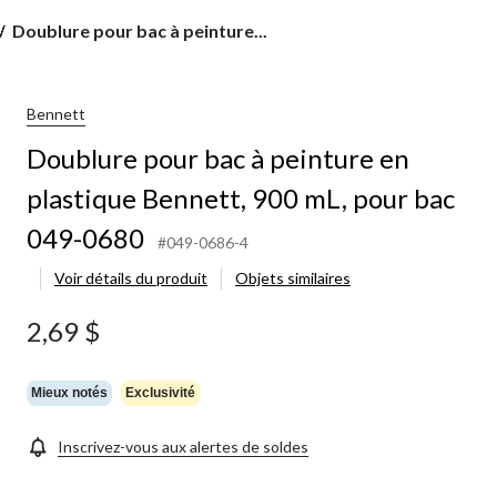
Doublure
Doublure pour bac à peinture...
pour
bac
à
peinture
Bennett
en
Doublure pour bac à peinture en
plastique
Bennett,
plastique Bennett, 900 mL, pour bac
900 mL,
pour
049-0680
bac
#049-0686-4
049-
Voir détails du produit
Objets similaires
0680
2,69 $
Mieux notés
Exclusivité
Inscrivez-vous aux alertes de soldes