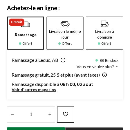
Achetez-le en ligne :
Gratuit
Livraison le même
Livraison à
Ramassage
jour
domicile
Offert
Offert
Offert
Ramassage à Leduc, AB
66 En stock
Vous en voulez plus?
Ramassage gratuit, 25 $ et plus (avant taxes)
Ramassage disponible à
08 h 00, 02 août
Voir d'autres magasins
Quantité