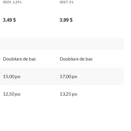
0225, 1,25 L
0227, 2 L
3,49 $
3,99 $
Doublure de bac
Doublure de bac
15,00 po
17,00 po
12,50 po
13,25 po