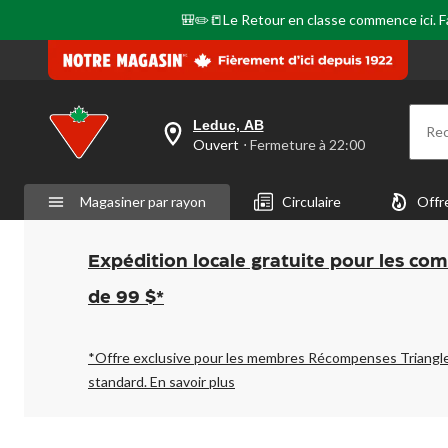
🎒✏️📒Le Retour en classe commence ici. Fai
Leduc, AB
Re
votre
Ouvert
⋅ Fermeture à 22:00
magasin
préféré
est
Magasiner par rayon
Circulaire
Offr
Leduc,
AB,
courament
Ouvert,
Expédition locale gratuite pour les co
Fermeture
à
de 99 $*
à
22:00
cliquer
pour
*Offre exclusive pour les membres Récompenses Triangl
changer
standard.
En savoir plus