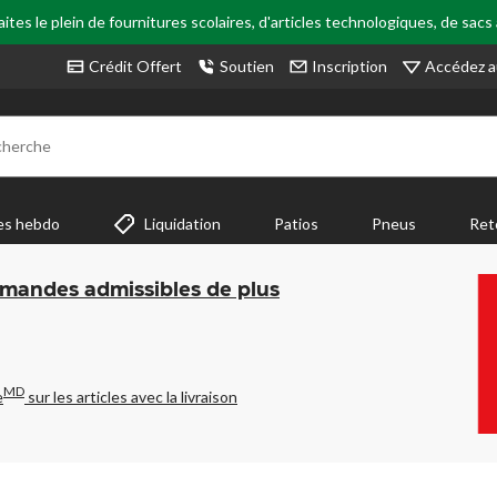
tes le plein de fournitures scolaires, d'articles technologiques, de sacs
Accédez a
Crédit Offert
Soutien
Inscription
cherche
es hebdo
Liquidation
Patios
Pneus
Ret
mmandes admissibles de plus
MD
e
sur les articles avec la livraison