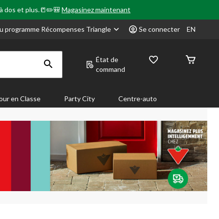
 à dos et plus.📒✏️🎒
Magasinez maintenant
u programme Récompenses Triangle
Se connecter
EN
État de
command
our en Classe
Party City
Centre-auto