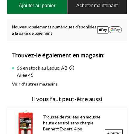
mise
Ajouter au panier
Acheter maintenant
à
jour
à
1
Nouveaux paiements numériques disponibles
à la page de paiement
Trouvez-le également en magasin:
66 en stock au Leduc, AB
Allée 45
Voir d'autres magasins
Il vous faut peut-être aussi
Trousse de rouleau en mousse
haute densité sans charpie
Bennett Expert, 4 po
Ajouter