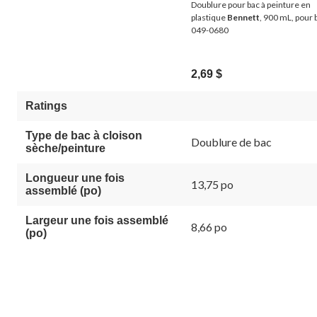
Doublure pour bac à peinture en
plastique
Bennett
, 900 mL, pour 
049-0680
2,69 $
Ratings
Type de bac à cloison
Doublure de bac
sèche/peinture
Longueur une fois
13,75 po
assemblé (po)
Largeur une fois assemblé
8,66 po
(po)