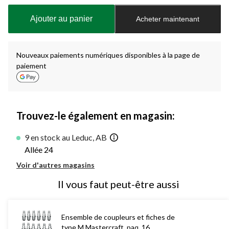
mise
à
Ajouter au panier
Acheter maintenant
jour
à
1
Nouveaux paiements numériques disponibles à la page de
paiement
Trouvez-le également en magasin:
9 en stock au Leduc, AB
Allée 24
Voir d'autres magasins
Il vous faut peut-être aussi
Ensemble de coupleurs et fiches de
type M Mastercraft, paq. 16