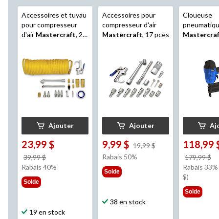
Accessoires et tuyau
Accessoires pour
Cloueuse
pour compresseur
compresseur d'air
pneumatiqu
d'air
Mastercraft
, 20
Mastercraft
, 17 pces
Mastercra
pces
Ajouter
Ajouter
Aj
23,99 $
9,99 $
118,99 
prix
19,99 $
était
prix
Rabais 50%
pr
39,99 $
179,99 $
19,99 $
était
ét
Rabais 40%
Rabais 33% 
Solde
39,99 $
1
$)
Solde
Solde
38 en stock
19 en stock