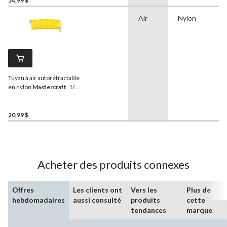
54,99 $
Air
Nylon
Tuyau à air autorétractable
en nylon
Mastercraft
, 1/4
po x 25 pi
20,99 $
Acheter des produits connexes
Offres
Les clients ont
Vers les
Plus de
hebdomadaires
aussi consulté
produits
cette
tendances
marque