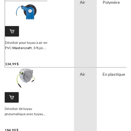
Air
Polymère
Dévidoir pour tuyau à air en
PVC
Mastercraft
, 3/8 po x
50 pi
134,99 $
Air
En plastique
Dévidoir de tuyau
pneumatique avec tuyau
hybride
MAXIMUM
, 50 pi
184,99 $