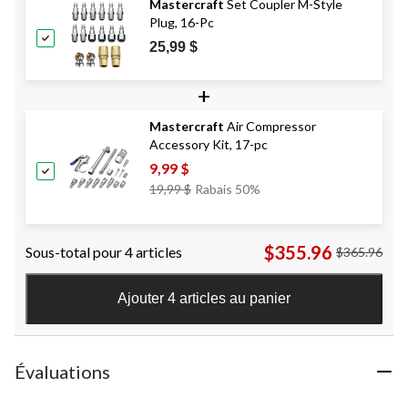
Mastercraft
Set Coupler M-Style
Plug, 16-Pc
25,99 $
+
Mastercraft
Air Compressor
Accessory Kit, 17-pc
9,99 $
Prix
19,99 $
Rabais 50%
Était
19,99 $
$355.96
Sous-total pour 4 articles
$365.96
Ajouter 4 articles au panier
Évaluations