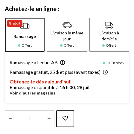
Achetez-le en ligne :
Gratuit
Livraison le même
Livraison à
Ramassage
jour
domicile
Offert
Offert
Offert
Ramassage à Leduc, AB
9 En stock
Ramassage gratuit, 25 $ et plus (avant taxes)
Obtenez-le dès aujourd’hui!
Ramassage disponible à
16 h 00, 28 juil.
Voir d'autres magasins
Quantité