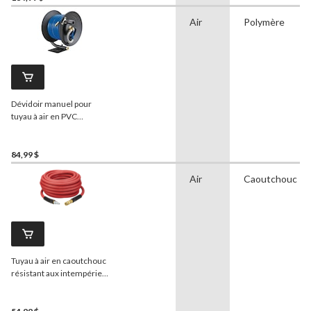
Air
Polymère
Dévidoir manuel pour
tuyau à air en PVC
Mastercraft
, 3/8 po x 50 pi
84,99 $
Air
Caoutchouc
Tuyau à air en caoutchouc
résistant aux intempéries
MAXIMUM
, 3/8 po x 50 pi