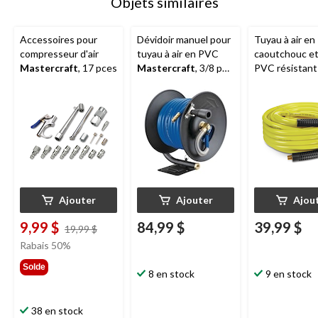
Objets similaires
Accessoires pour
Dévidoir manuel pour
Tuyau à air en
compresseur d'air
tuyau à air en PVC
caoutchouc et
Mastercraft
, 17 pces
Mastercraft
, 3/8 po
PVC résistant
x 50 pi
intempéries
Mastercraft
,
x 50 pi
Ajouter
Ajouter
Ajou
9,99 $
84,99 $
39,99 $
prix
19,99 $
était
Rabais 50%
19,99 $
Solde
8 en stock
9 en stock
38 en stock