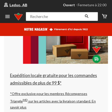
votre
Ouvert
⋅ Fermeture à 22:00
Leduc, AB
magasin
préféré
est
Recherche
Leduc,
AB,
courament
Ouvert,
Fermeture
à
à
22:00
cliquer
pour
changer
Expédition locale gratuite pour les commandes
admissibles de plus de 99 $*
*Offre exclusive pour les membres Récompenses
MD
Triangle
sur les articles avec la livraison standard.
En
savoir plus