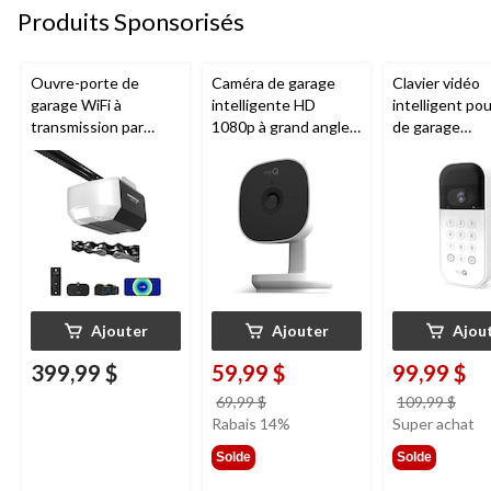
Produits Sponsorisés
Ouvre-porte de
Caméra de garage
Clavier vidéo
garage WiFi à
intelligente HD
intelligent po
transmission par
1080p à grand angle
de garage
chaîne de 1/2 HP
Chamberlain, vision
Chamberlain, v
Chamberlain
nocturne, résistante
nocturne, rési
aux intempéries
aux intempéri
blanc
Ajouter
Ajouter
Ajou
399,99 $
59,99 $
99,99 $
prix
prix
69,99 $
109,99 $
était
étai
Rabais 14%
Super achat
69,99 $
109,
Solde
Solde