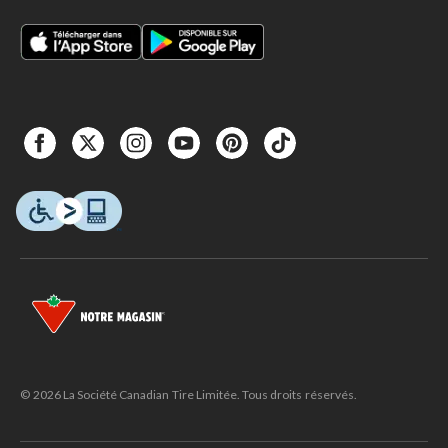
© 2026 La Société Canadian Tire Limitée. Tous droits réservés.