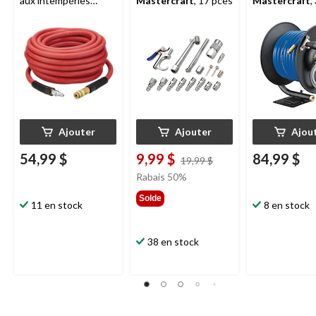
aux intempéries
Mastercraft
, 17 pces
Mastercraft
,
MAXIMUM
, 3/8 po x
x 50 pi
50 pi
Ajouter
Ajouter
Ajou
54,99 $
9,99 $
84,99 $
prix
19,99 $
était
Rabais 50%
19,99 $
Solde
11 en stock
8 en stock
38 en stock