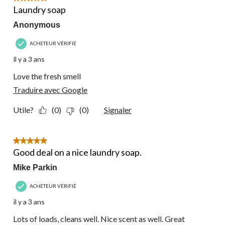
Laundry soap
Anonymous
ACHETEUR VÉRIFIÉ
il y a 3 ans
Love the fresh smell
Traduire avec Google
Utile?
(0)
(0)
Signaler
5 étoile(s) sur 5.
Good deal on a nice laundry soap.
Mike Parkin
ACHETEUR VÉRIFIÉ
il y a 3 ans
Lots of loads, cleans well. Nice scent as well. Great