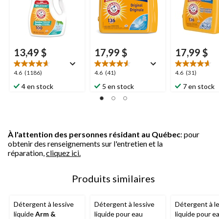
brassées, 4,02
13,49 $
17,99 $
17,99 $
4.6
4.6
4.6
4.6
(1186)
4.6
(41)
4.6
(31)
étoile(s)
étoile(s)
étoile(s)
4 en stock
5 en stock
7 en stock
sur
sur
sur
5.
5.
5.
1186
41
31
évaluations
évaluations
évaluations
À l'attention des personnes résidant au Québec
: pour
obtenir des renseignements sur l'entretien et la
réparation,
cliquez ici.
Produits similaires
Détergent à lessive
Détergent à lessive
Détergent à l
liquide
Arm &
liquide pour eau
liquide pour e