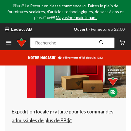
🎒✏️📒Le Retour en classe commence ici. Faites le plein de
fournitures scolaires, d'articles technologiques, de sacs à dos et
plus.📒✏️🎒
Magasinez maintenant
votre
Ouvert
⋅ Fermeture à 22:00
Leduc, AB
magasin
préféré
est
Recherche
Leduc,
AB,
courament
Ouvert,
Fermeture
à
à
22:00
cliquer
pour
changer
Expédition locale gratuite pour les commandes
admissibles de plus de 99 $*