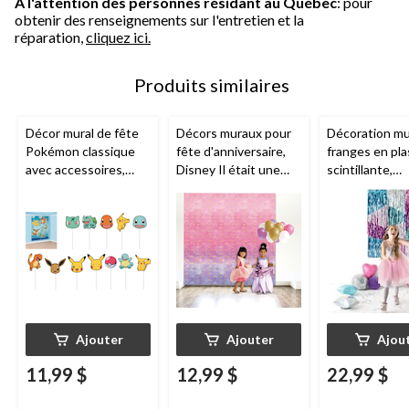
À l'attention des personnes résidant au Québec
: pour
obtenir des renseignements sur l'entretien et la
réparation,
cliquez ici.
Produits similaires
Décor mural de fête
Décors muraux pour
Décoration mu
Pokémon classique
fête d'anniversaire,
franges en pla
avec accessoires,
Disney Il était une
scintillante,
paq. 16
fois, rose/mauve, paq.
argent/violet/
2
7,2 po, paq. 3,
fête d'anniver
Ajouter
Ajouter
Ajou
11,99 $
12,99 $
22,99 $