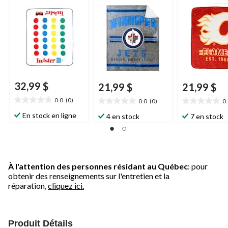
32,99 $
21,99 $
21,99 $
0.0
(0)
0.0
(0)
0
0.0
0.0
0.0
étoile(s)
étoile(s)
étoile(s)
En stock en ligne
4 en stock
7 en stock
sur
sur
sur
5.
5.
5.
À l'attention des personnes résidant au Québec
: pour
obtenir des renseignements sur l'entretien et la
réparation,
cliquez ici.
Produit Détails