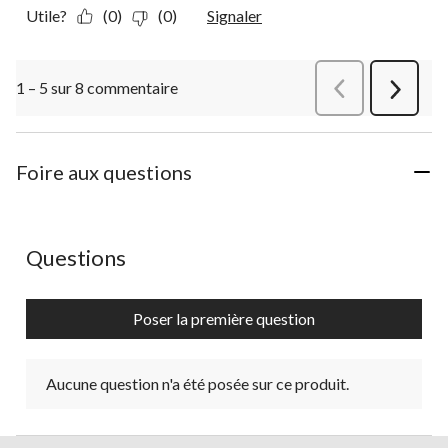
Utile?
(0)
(0)
Signaler
1 – 5 sur 8 commentaire
Précédentcommen
Suivant
commen
Foire aux questions
Aucune question n'a été posée sur ce produit.
Questions
Poser la première question
Aucune question n'a été posée sur ce produit.