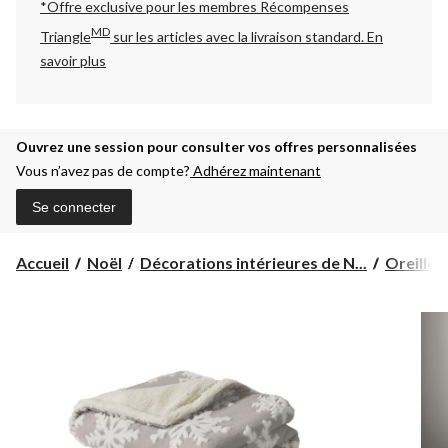
*Offre exclusive pour les membres Récompenses
MD
Triangle
sur les articles avec la livraison standard.
En
savoir plus
Ouvrez une session pour consulter vos offres personnalisées
Vous n’avez pas de compte?
Adhérez maintenant
Se connecter
Accueil
Noël
Décorations intérieures de N...
Oreillers