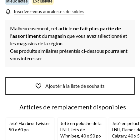
même
Mieux notés
Exclusivité
page.
Inscrivez-vous aux alertes de soldes
Malheureusement, cet article
ne fait plus partie de
l
’assortiment
du magasin que vous avez sélectionné et
les magasins de la région.
Ces produits similaires présentés ci-dessous pourraient
vous intéresser.
Ajoutér à la liste de souhaits
Articles de remplacement disponibles
Jeté
Hasbro
Twister,
Jeté en peluche de la
Jeté en peluch
50 x 60 po
LNH, Jets de
LNH, Flames d
Winnipeg, 40 x 50 po
Calgary, 40 x 