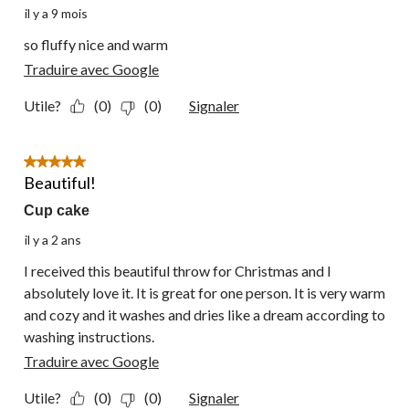
il y a 9 mois
so fluffy nice and warm
Traduire avec Google
Utile?
(0)
(0)
Signaler
5 étoile(s) sur 5.
Beautiful!
Cup cake
il y a 2 ans
I received this beautiful throw for Christmas and I
absolutely love it. It is great for one person. It is very warm
and cozy and it washes and dries like a dream according to
washing instructions.
Traduire avec Google
Utile?
(0)
(0)
Signaler