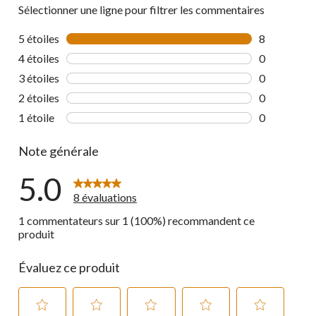
Sélectionner une ligne pour filtrer les commentaires
5 étoiles
étoiles
8
8 commentai
4 étoiles
étoiles
0
0 commentai
3 étoiles
étoiles
0
0 commentai
2 étoiles
étoiles
0
0 commentai
1 étoile
étoiles
0
0 commentai
Note générale
5.0
8 évaluations
1 commentateurs sur 1 (100%) recommandent ce
produit
Évaluez ce produit