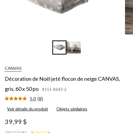
CANVAS
Décoration de Noël jeté flocon de neige CANVAS,
gris, 60 x 50 po
#151-8643-2
5.0
(8)
Lire
les
Voir détails du produit
Objets similaires
8
commentaires.
Lien
39,99 $
vers
la