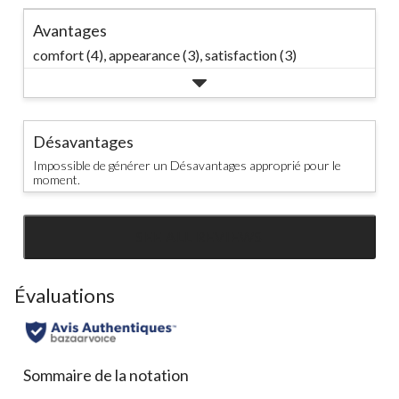
Avantages
comfort (4),
appearance (3),
satisfaction (3)
Désavantages
Impossible de générer un Désavantages approprié pour le
moment.
SEE ALL REVIEWS
Click
to
go
Évaluations
to
all
reviews
Sommaire de la notation