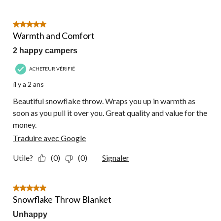
5 étoile(s) sur 5.
Warmth and Comfort
2 happy campers
ACHETEUR VÉRIFIÉ
il y a 2 ans
Beautiful snowflake throw. Wraps you up in warmth as
soon as you pull it over you. Great quality and value for the
money.
Traduire avec Google
Utile?
(0)
(0)
Signaler
5 étoile(s) sur 5.
Snowflake Throw Blanket
Unhappy