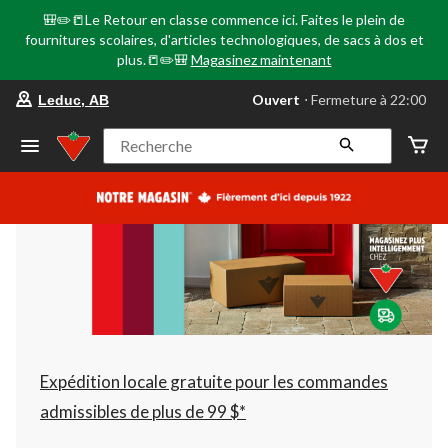
🎒✏️📒Le Retour en classe commence ici. Faites le plein de
fournitures scolaires, d'articles technologiques, de sacs à dos et
plus.📒✏️🎒
Magasinez maintenant
votre
Ouvert
⋅ Fermeture à 22:00
Leduc, AB
magasin
préféré
est
Recherche
Leduc,
AB,
courament
Ouvert,
Fermeture
à
à
22:00
cliquer
pour
changer
Expédition locale gratuite pour les commandes
admissibles de plus de 99 $*