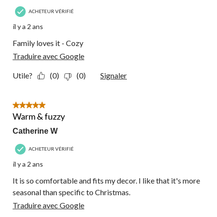
ACHETEUR VÉRIFIÉ
il y a 2 ans
Family loves it - Cozy
Traduire avec Google
Utile?
(0)
(0)
Signaler
5 étoile(s) sur 5.
Warm & fuzzy
Catherine W
ACHETEUR VÉRIFIÉ
il y a 2 ans
It is so comfortable and fits my decor. I like that it's more
seasonal than specific to Christmas.
Traduire avec Google